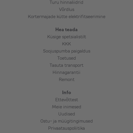
Turu hinnaliidrid
Elektrikilpi automaadi paigaldus ja kaabli
Võrdlus
vedu seadmeni,
Kortermajade kütte elektrifitseerimine
Tõstuki kasutamine (kokkuleppel kuna
sõltub piirkonnast ja tõstukirendi
Hea teada
pakkujast),
Küsige spetsialistilt
Teemantpuurimine – armeeritud betoon,
KKK
maakivi, paas, punane tellis jms
Soojuspumba paigaldus
(kokkuleppel),
Toetused
Tasuta transport
Lisamaterjalide vajaduse ja kulu selgitab
Hinnagarantii
välja paigaldaja koostöös tellijaga. Reeglina
Remont
võib arvestada lisakulu 10-18€ lisameetri
Info
kohta.
Ettevõttest
Meie inimesed
Uudised
Ostu- ja müügitingimused
Privaatsuspoliitika