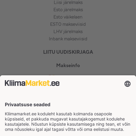
Liisi järelmaks
Esto järelmaks
Esto väikelaen
ESTO makseviisid
LHV järelmaks
Inbank makseviisid
LIITU UUDISKIRJAGA
Makseinfo