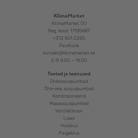
plastikust katet torudele/juhtmetele
(karbik) 2 m, avakatet,
kondensatsiooniveevoolikut,
KliimaMarket
ühe (kuni 50 cm paksuse) seina läbimist,
KliimaMarket OÜ
v.a armeeritud betoon, maakivi, paas,
Reg. kood: 17195887
punane tellis jms (kokkuleppel),
+372 601 0295
elektertoidet: sise- või välisosa ligiduses
Facebook
kuni 2,5 m kaugusel,
kontakt@kliimamarket.ee
seadme põhifunktsioonide tutvustamist,
E-R 9:00 – 18:00
kulumaterjale standardpaigaldusele,
Tooted ja teenused
seadme testimist.
Õhksoojuspumbad
Õhk-vesi soojuspumbad
Lisatasu eest (vajadusel):
Konditsioneerid
Maasoojuspumbad
Välisosa maakinnitus ehk
Ventilatsioon
õhksoojuspumba maaraam,
Lisad
Kiviplaat välisosa alla,
Hooldus
Pikem torustik, pikem karbik,
Paigaldus
Elektritoite toomine seadmeni,