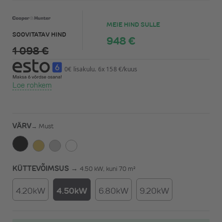
MEIE HIND SULLE
SOOVITATAV HIND
948 €
1 098 €
0€ lisakulu. 6x 158 €/kuus
Loe rohkem
VÄRV
→
Must
KÜTTEVÕIMSUS →
4.50 kW, kuni 70 m²
4.20kW
4.50kW
6.80kW
9.20kW