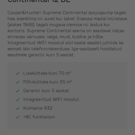
Cooper&Hunteri Supreme Continental soojuspump tagab
hea sisekliima nii suvel kui talvel. Siseosa madal müratase
(alates 19dB) tagab mugava olemise nii kodus kui
kontoris. Supreme Continental seeria on saadaval neljas
erinevas värvuses: valge, must, kuldne ja hõbe.
Integreeritud WIFI mooduli abil saate seadet juhtida ka
eemalt läbi telefonirakenduse. Iga-aastaselt hooldatud
seadmele garantii kuni 5 aastat.
Lisakütteks kuni 70 m²
Põhikütteks kuni 35 m²
Garantii kuni 5 aastat
Integreeritud WIFI moodul
Külmaine R32
+8C funktsioon