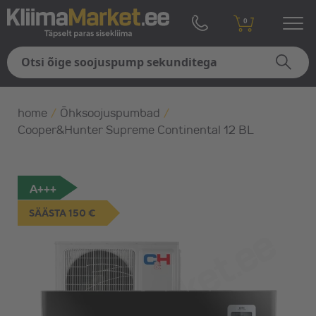
0
home
/
Õhksoojuspumbad
/
Cooper&Hunter Supreme Continental 12 BL
A+++
SÄÄSTA 150 €