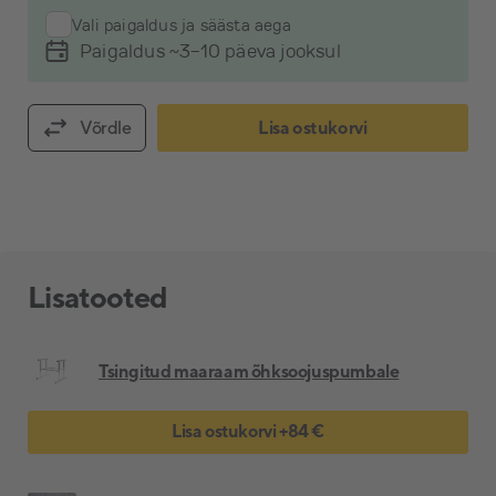
Vali paigaldus ja säästa aega
Paigaldus ~3-10 päeva jooksul
Võrdle
Lisa ostukorvi
Lisatooted
Tsingitud maaraam õhksoojuspumbale
Lisa ostukorvi
+
84 €