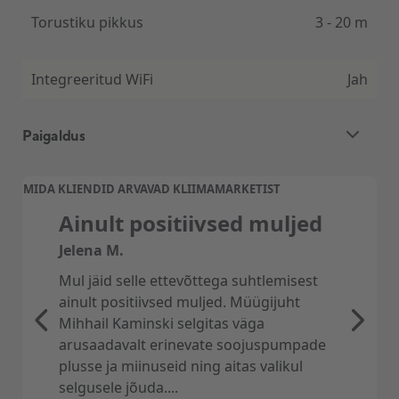
Torustiku pikkus
3 - 20 m
Integreeritud WiFi
Jah
Paigaldus
Õhk-õhk soojuspumba ja õhukonditsioneeri
MIDA KLIENDID ARVAVAD KLIIMAMARKETIST
paigaldus
Ainult positiivsed muljed
Professionaalne ja kiire õhksoojuspumba
Jelena M.
paigaldus KliimaMarketist.
Mul jäid selle ettevõttega suhtlemisest
Pakume soodsat, kiiret, asjatundlikku ning
ainult positiivsed muljed. Müügijuht
kliendisõbralikku soojuspumba paigaldust üle
Mihhail Kaminski selgitas väga
kogu Eesti. Paigaldusmeeskonnad on Tallinnas,
arusaadavalt erinevate soojuspumpade
Tartus, Pärnus, Narvas, Saare-ja Hiiumaal, kui
plusse ja miinuseid ning aitas valikul
ka Võrus.
selgusele jõuda....
Paigaldusele alati 2 aastane garantii ja