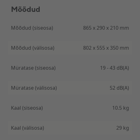
teil seadet hõlpsalt juhtida ja programmeerida
Mõõdud
vastavalt oma vajadustele.
Tänu integreeritud WIFI moodulile on Supreme
Mõõdud (siseosa)
865 х 290 х 210 mm
Continental seeria soojuspumpa on võimalik juhtida
ka eemalt läbi telefoni rakenduse EWPE SMART.
Mõõdud (välisosa)
802 x 555 х 350 mm
Müratase (siseosa)
19 - 43 dB(A)
Madal müratase
Cooper&Hunter Supreme Continental seeria
Müratase (välisosa)
52 dB(A)
soojuspump on väga vaikne ja ei häiri teie
elukeskkonda. Selle müratase on väga madal (alates
19dB), mis muudab selle ideaalseks kasutamiseks nii
Kaal (siseosa)
10.5 kg
magamistoas kui ka elutoas.
Kaal (välisosa)
29 kg