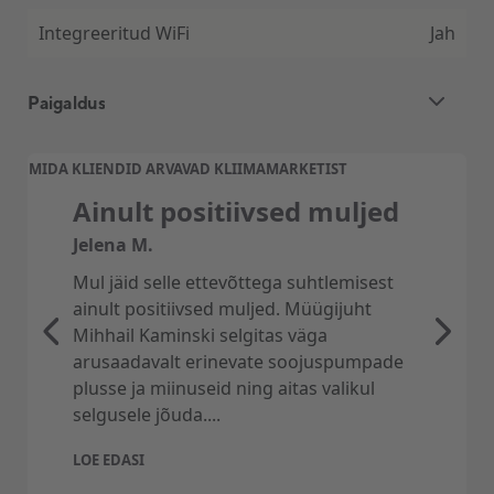
Integreeritud WiFi
Jah
Paigaldus
Õhk-õhk soojuspumba ja õhukonditsioneeri
MIDA KLIENDID ARVAVAD KLIIMAMARKETIST
paigaldus
Ainult positiivsed muljed
Professionaalne ja kiire õhksoojuspumba
Jelena M.
paigaldus KliimaMarketist.
Mul jäid selle ettevõttega suhtlemisest
Pakume soodsat, kiiret, asjatundlikku ning
ainult positiivsed muljed. Müügijuht
kliendisõbralikku soojuspumba paigaldust üle
Mihhail Kaminski selgitas väga
kogu Eesti. Paigaldusmeeskonnad on Tallinnas,
arusaadavalt erinevate soojuspumpade
Tartus, Pärnus, Narvas, Saare-ja Hiiumaal, kui
plusse ja miinuseid ning aitas valikul
ka Võrus.
selgusele jõuda....
Paigaldusele alati 2 aastane garantii ja
paigalduse akt.
LOE EDASI