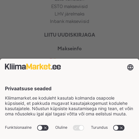
ESTO makseviisid
LHV järelmaks
Inbank makseviisid
LIITU UUDISKIRJAGA
Makseinfo