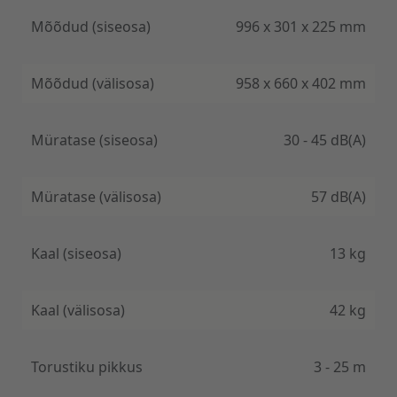
Tänu integreeritud WIFI moodulile on Supreme
Mõõdud (siseosa)
996 х 301 х 225 mm
Continental seeria soojuspumpa on võimalik juhtida
ka eemalt läbi telefoni rakenduse EWPE SMART.
Mõõdud (välisosa)
958 x 660 х 402 mm
Müratase (siseosa)
30 - 45 dB(A)
Müratase (välisosa)
57 dB(A)
Kaal (siseosa)
13 kg
Kaal (välisosa)
42 kg
Torustiku pikkus
3 - 25 m