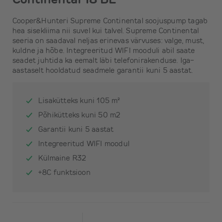
Cooper&Hunteri Supreme Continental soojuspump tagab
hea sisekliima nii suvel kui talvel. Supreme Continental
seeria on saadaval neljas erinevas värvuses: valge, must,
kuldne ja hõbe. Integreeritud WIFI mooduli abil saate
seadet juhtida ka eemalt läbi telefonirakenduse. Iga-
aastaselt hooldatud seadmele garantii kuni 5 aastat.
Lisakütteks kuni 105 m²
Põhikütteks kuni 50 m2
Garantii kuni 5 aastat
Integreeritud WIFI moodul
Külmaine R32
+8C funktsioon