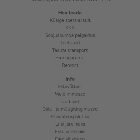
Tõstuki kasutamine (kokkuleppel kuna
sõltub piirkonnast ja tõstukirendi
Hea teada
pakkujast),
Küsige spetsialistilt
Teemantpuurimine – armeeritud betoon,
KKK
maakivi, paas, punane tellis jms
Soojuspumba paigaldus
(kokkuleppel),
Toetused
Tasuta transport
Lisamaterjalide vajaduse ja kulu selgitab
Hinnagarantii
välja paigaldaja koostöös tellijaga. Reeglina
Remont
võib arvestada lisakulu 10-18€ lisameetri
Info
kohta.
Ettevõttest
Meie inimesed
Uudised
Ostu- ja müügitingimused
Privaatsuspoliitika
Liisi järelmaks
Esto järelmaks
Esto väikelaen