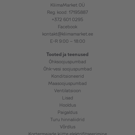
ühe (kuni 50 cm paksuse) seina läbimist,
KliimaMarket OÜ
v.a armeeritud betoon, maakivi, paas,
Reg. kood: 17195887
punane tellis jms (kokkuleppel),
+372 601 0295
elektertoidet: sise- või välisosa ligiduses
Facebook
kuni 2,5 m kaugusel,
kontakt@kliimamarket.ee
seadme põhifunktsioonide tutvustamist,
E-R 9:00 – 18:00
kulumaterjale standardpaigaldusele,
Tooted ja teenused
seadme testimist.
Õhksoojuspumbad
Õhk-vesi soojuspumbad
Lisatasu eest (vajadusel):
Konditsioneerid
Maasoojuspumbad
Välisosa maakinnitus ehk
Ventilatsioon
õhksoojuspumba maaraam,
Lisad
Kiviplaat välisosa alla,
Hooldus
Pikem torustik, pikem karbik,
Paigaldus
Elektritoite toomine seadmeni,
Turu hinnaliidrid
Elektrikilpi automaadi paigaldus ja kaabli
Võrdlus
vedu seadmeni,
Kortermajade kütte elektrifitseerimine