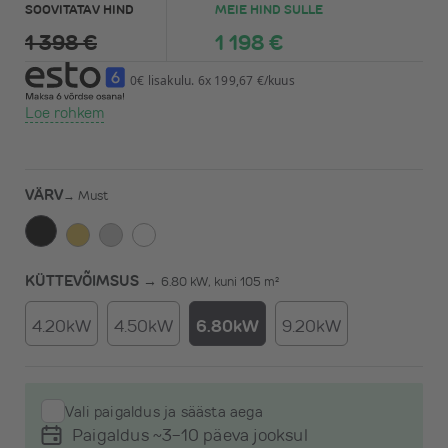
SOOVITATAV HIND
MEIE HIND SULLE
1 398 €
1 198 €
0€ lisakulu. 6x 199,67 €/kuus
Loe rohkem
VÄRV
→
Must
KÜTTEVÕIMSUS →
6.80 kW, kuni 105 m²
4.20kW
4.50kW
6.80kW
9.20kW
Vali paigaldus ja säästa aega
Paigaldus ~3-10 päeva jooksul