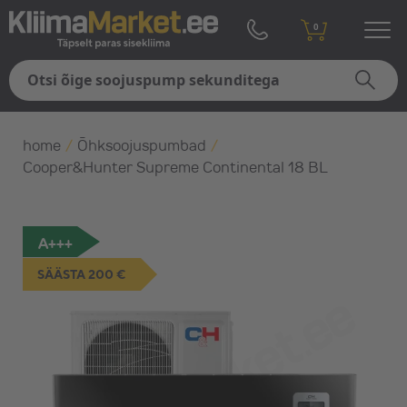
0
home
/
Õhksoojuspumbad
/
Cooper&Hunter Supreme Continental 18 BL
A+++
SÄÄSTA 200 €