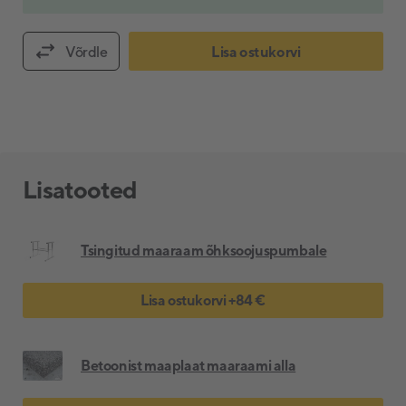
Võrdle
Lisa ostukorvi
Lisatooted
Tsingitud maaraam õhksoojuspumbale
Lisa ostukorvi
+
84 €
Betoonist maaplaat maaraami alla