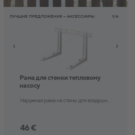
ЛУЧШИЕ ПРЕДЛОЖЕНИЯ – AКСЕССУАРЫ
1
/
4
Alpha Innotec WZS 62 V-Line 6
Рама для стенки тепловому
kW интегрированный бойлер
насосу
Отапливает до 150 m²
Наружная рама на стены для воздушного теплового насоса.
SCOP 5.46
Полная заводская гарантия 5 лет
10 998 €
46 €
A+++