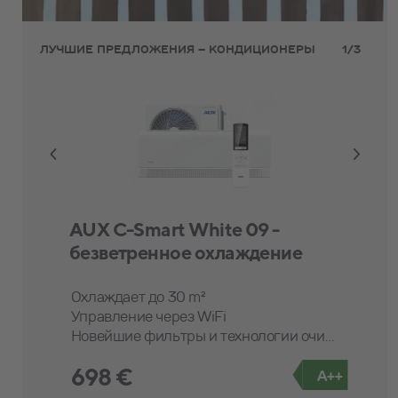
ЛУЧШИЕ ПРЕДЛОЖЕНИЯ – КОНДИЦИОНЕРЫ
1
/
3
AUX C-Smart White 09 -
Cooper&Hunter Supreme 12
безветренное охлаждение
WP
Охлаждает до 30 m²
Дополнительный нагрев до 110 м²
Управление через WiFi
Отапливает до 60 м²
5-летняя гарантия
Новейшие фильтры и технологии очистки воздуха
698 €
1 068 €
A++
A+++