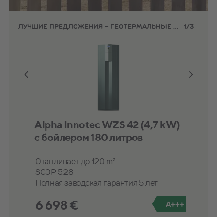
ЛУЧШИЕ ПРЕДЛОЖЕНИЯ – ГЕОТЕРМАЛЬНЫЕ ТЕПЛОВЫЕ НАСОСЫ
1
/
3
Gree Versati IV, 8 kW
Alpha Innotec WZS 42 (4,7 kW)
Защитный деревянный корпус
с бойлером 180 литров
Отапливает до 125 m²
Отапливает до 120 m²
Белый
COP 5.29
SCOP 5.28
Наружная часть воздушного теплового насоса.
Интегрированый WIFI модуль
Полная заводская гарантия 5 лет
Необработанная дерево, которую можно обрабатывать по запросу.
3 798 €
6 698 €
165 €
A+++
A+++