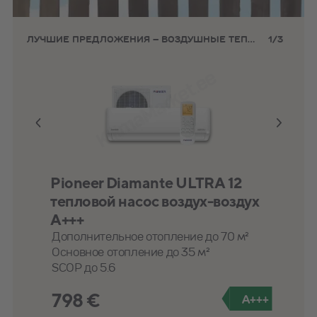
ЛУЧШИЕ ПРЕДЛОЖЕНИЯ – ВОЗДУШНЫЕ ТЕПЛОВЫЕ НАСОСЫ
1
/
3
Gree Pular 09
Pioneer Diamante ULTRA 12
Panasonic Power Heat Multi с 2
тепловой насос воздух-воздух
внутренними блоками 8,7 kW
A+++
Охлаждает до 30m²
Дополнительное отопление до 70 м²
Дополнительный нагрев до 150 м²
Управление через WiFi
Основное отопление до 35 м²
Охлаждает до 60 m²
Гарантия 2 года
SCOP до 5.6
5-летняя гарантия
398 €
798 €
3 298 €
A++
A+++
A++