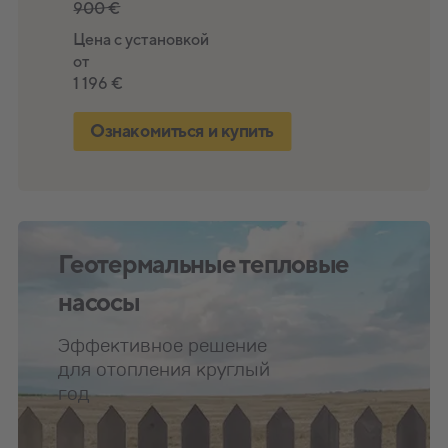
598 €
900 €
3 990 €
Цена с установкой
Цена с установкой
Цена с установкой
от
от
от
796 €
1 196 €
4 016 €
Ознакомиться и купить
Ознакомиться и купить
Ознакомиться и купить
Геотермальные тепловые
насосы
Эффективное решение
для отопления круглый
год