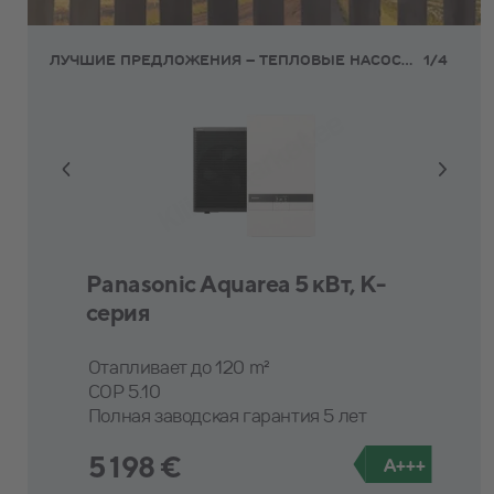
ЛУЧШИЕ ПРЕДЛОЖЕНИЯ – ТЕПЛОВЫЕ НАСОСЫ ТИПА ВОЗДУХ-ВОДА
1
/
4
Panasonic Aquarea 5 кВт, K-
Alpha Innotec WZS 92 V-Line 9
серия
kW - интегрированный бойлер
Отапливает до 120 m²
Отапливает до 230 m²
COP 5.10
SCOP 5.29
Полная заводская гарантия 5 лет
Полная заводская гарантия 5 лет
5 198 €
8 698 €
A+++
A+++