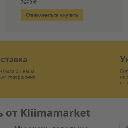
4 398 €
7 298 €
всего 4 € в месяц
Ознакомиться и купить
Ознакомиться и купить
Ознакомиться и купить
оставка
У
ни была бы ваша
Бо
 вам
совершенно
нас
спе
 от Kliimamarket