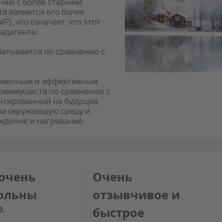
нию с более старыми
в является его более
, что означает, что этот
ладагенты.
абатывается по сравнению с
временным и эффективным
преимуществ по сравнению с
ентированный на будущее,
на окружающую среду и
ждение и нагревание.
очень
Очень
ольны
отзывчивое и
O.
быстрое