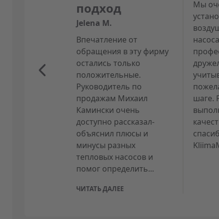
Мы оч
подход
устан
Jelena M.
возду
Впечатление от
насос
обращения в эту фирму
профе
остались только
друже
положительные.
учиты
Руководитель по
пожел
продажам Михаил
шаге.
Камински очень
выпол
доступно рассказал-
качес
объяснил плюсы и
спаси
минусы разных
Kliima
тепловых насосов и
помог определить...
ЧИТАТЬ ДАЛЕЕ