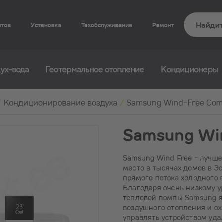
нтов
Установка
Техобслуживание
Ремонт
ух-вода
Геотермальное отопление
Кондиционеры
/
Кондиционирование воздуха
/
Samsung Wind-Free Com
Samsung Win
Samsung Wind Free - лучше
место в тысячах домов в Э
прямого потока холодного 
Благодаря очень низкому у
тепловой помпы Samsung я
воздушного отопления и о
управлять устройством уд