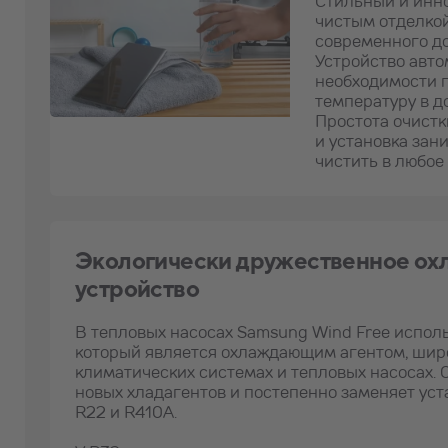
Стильный и инн
чистым отделкой 
современного д
Устройство авто
необходимости п
температуру в д
Простота очистк
и установка зан
чистить в любое
Экологически дружественное о
устройство
В тепловых насосах Samsung Wind Free исполь
который является охлаждающим агентом, ши
климатических системах и тепловых насосах. 
новых хладагентов и постепенно заменяет уст
R22 и R410A.