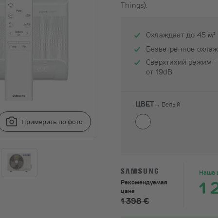
Things).
Охлаждает до 45 м²
Безветренное охла
Сверхтихий режим -
от 19dB
ЦВЕТ
→
Белый
Примерить по фото
Наша 
1 
Рекомендуемая
цена
1 398 €