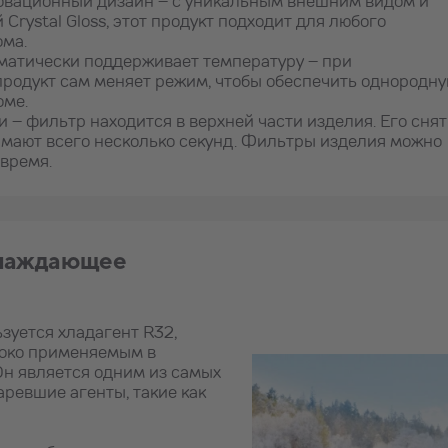
овационный дизайн – с уникальным внешним видом и
Crystal Gloss, этот продукт подходит для любого
ома.
матически поддерживает температуру – при
родукт сам меняет режим, чтобы обеспечить однородн
оме.
и – фильтр находится в верхней части изделия. Его сня
имают всего несколько секунд. Фильтры изделия можно
 время.
хлаждающее
зуется хладагент R32,
роко применяемым в
Он является одним из самых
аревшие агенты, такие как