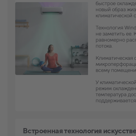
быстрое охлажде
новый образ жиз
климатической 
Технология Wind
не заметить ее.
равномерно расп
потока.
Климатическая 
микроперфораци
всему помещению
У климатической
режим охлажден
температура дос
поддерживается 
Встроенная технология искусств