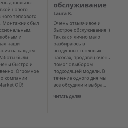
ень довольны
обслуживание
овкой нового
Laura K.
шного теплового
а. Монтажник был
Очень отзывчивое и
ссиональным,
быстрое обслуживание :)
любным и
Так как я лично мало
вал наши
разбираюсь в
ания на каждом
воздушных тепловых
 Работы были
насосах, продавец очень
нены быстро и
помог с выбором
твенно. Огромное
подходящей модели. В
бо компании
течение одного дня мы
Market OÜ!
всё обсудили и выбра...
ЧИТАТЬ ДАЛЕЕ