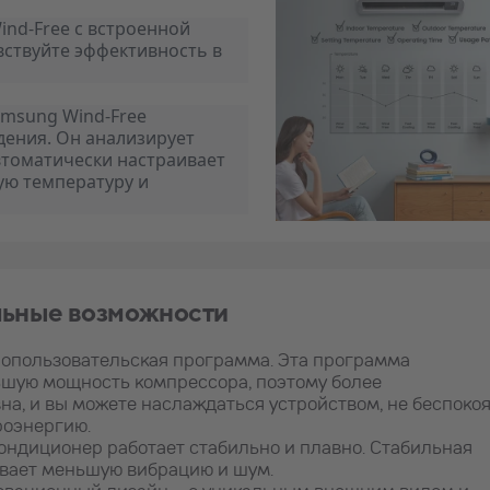
ind-Free с встроенной
вствуйте эффективность в
amsung Wind-Free
ения. Он анализирует
втоматически настраивает
ую температуру и
ьные возможности
днопользовательская программа. Эта программа
ьшую мощность компрессора, поэтому более
а, и вы можете наслаждаться устройством, не беспоко
роэнергию.
ондиционер работает стабильно и плавно. Стабильная
ивает меньшую вибрацию и шум.