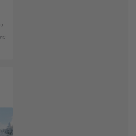
ую
тие