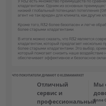
У R32 есть множество преимуществ по сравне
хладагентами. Одним из основных преимущест
низкий глобальный потенциал потепления (GWP)
агент не так вреден для климата, как другие х
Кроме того, R32 более безопасен и легче обр
более старыми хладагентами.
В итоге можно сказать, что R32 является со
хладагентом, который предлагает несколько 
более старыми хладагентами. Это выбор, ори
который помогает снизить наше воздействие 
обеспечивает эффективное и безопасное охла
ЧТО ПОКУПАТЕЛИ ДУМАЮТ О KLIIMAMARKET
Отличный
Мы 
сервис и
дов
профессиональный
Anne 