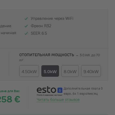
Управление через WiFi
ждение
Фреон R32
 начиная
SEER 6.5
ОТОПИТЕЛЬНАЯ МОЩНОСТЬ →
5.0 kW, до 70
m²
4.50kW
5.0kW
8.0kW
9.40kW
Дополнительная плата 0
цена для Вас
евро. 6x 1 евро/месяц
258 €
Читать больше отзывов