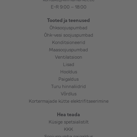
E-R 9:00 – 18:00
Tooted ja teenused
Õhksoojuspumbad
Õhk-vesi soojuspumbad
Konditsioneerid
Maasoojuspumbad
Ventilatsioon
Lisad
Hooldus
Paigaldus
Turu hinnaliidrid
Võrdlus
Kortermajade kütte elektrifitseerimine
Hea teada
Küsige spetsialistilt
KKK
Soojuspumba paigaldus