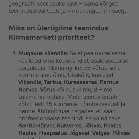
geograafilisest asukohast – sama kõrget
teeninduskvaliteeti ja kiiret reageerimisaega.
Miks on üleriigiline teenindus
Kliimamarketi prioriteet?
Mugavus kliendile:
Sa ei pea muretsema,
kas leiad oma kodukandist usaldusväärse
paigaldaja. Kliimamarket.ee võtab selle
koorma sinu õlult. Ükskõik, kas elad
Viljandis
,
Tartus
,
Kuressaares
,
Pärnus
,
Narvas
,
Võrus
või kuskil mujal – me
tuleme ise kohale. Meie teenus katab
kõik Eesti 15 suuremat tõmbekeskust ja
nende lähiümbruse, tagades, et saad
professionaalse teeninduse ka näiteks
Kohtla-Järvel
,
Rakveres
,
Jõhvis
,
Paides
,
Raplas
,
Haapsalus
,
Jõgeval
,
Valgas
,
Põlvas