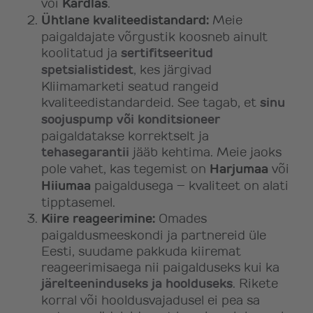
või
Kärdlas
.
Ühtlane kvaliteedistandard:
Meie
paigaldajate võrgustik koosneb ainult
koolitatud ja
sertifitseeritud
spetsialistidest
, kes järgivad
Kliimamarketi seatud rangeid
kvaliteedistandardeid. See tagab, et
sinu
soojuspump või konditsioneer
paigaldatakse korrektselt ja
tehasegarantii
jääb kehtima. Meie jaoks
pole vahet, kas tegemist on
Harjumaa
või
Hiiumaa
paigaldusega – kvaliteet on alati
tipptasemel.
Kiire reageerimine:
Omades
paigaldusmeeskondi ja partnereid üle
Eesti, suudame pakkuda kiiremat
reageerimisaega nii paigalduseks kui ka
järelteeninduseks ja hoolduseks
. Rikete
korral või hooldusvajadusel ei pea sa