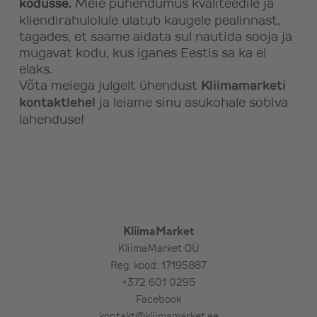
kodusse.
Meie pühendumus kvaliteedile ja
kliendirahulolule ulatub kaugele pealinnast,
tagades, et saame aidata sul nautida sooja ja
mugavat kodu, kus iganes Eestis sa ka ei
elaks.
Võta meiega julgelt ühendust
Kliimamarketi
kontaktlehel
ja leiame sinu asukohale sobiva
lahenduse!
KliimaMarket
KliimaMarket OÜ
Reg. kood: 17195887
+372 601 0295
Facebook
kontakt@kliimamarket.ee