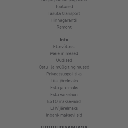
Toetused
Tasuta transport
Hinnagarantii
Remont
Info
Ettevõttest
Meie inimesed
Uudised
Ostu- ja müügitingimused
Privaatsuspoliitika
Liisi järelmaks
Esto järelmaks
Esto väikelaen
ESTO makseviisid
LHV järelmaks
Inbank makseviisid
LIITU UUDISKIRJAGA