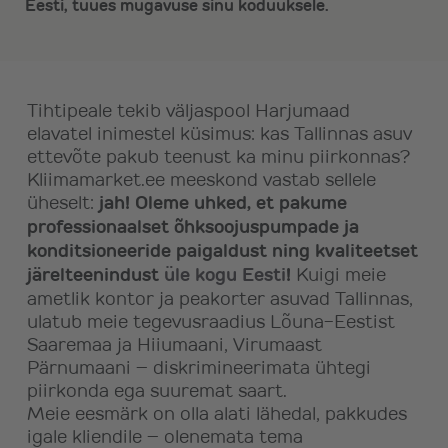
Eesti, tuues mugavuse sinu koduuksele.
Tihtipeale tekib väljaspool Harjumaad
elavatel inimestel küsimus: kas Tallinnas asuv
ettevõte pakub teenust ka minu piirkonnas?
Kliimamarket.ee meeskond vastab sellele
üheselt:
jah! Oleme uhked, et pakume
professionaalset õhksoojuspumpade ja
konditsioneeride paigaldust ning kvaliteetset
järelteenindust
üle kogu Eesti
!
Kuigi meie
ametlik kontor ja peakorter asuvad Tallinnas,
ulatub meie tegevusraadius Lõuna-Eestist
Saaremaa ja Hiiumaani, Virumaast
Pärnumaani – diskrimineerimata ühtegi
piirkonda ega suuremat saart.
Meie eesmärk on olla alati lähedal, pakkudes
igale kliendile – olenemata tema