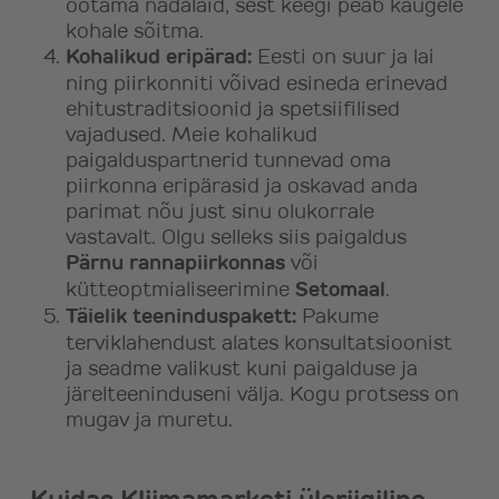
ootama nädalaid, sest keegi peab kaugele
kohale sõitma.
Kohalikud eripärad:
Eesti on suur ja lai
ning piirkonniti võivad esineda erinevad
ehitustraditsioonid ja spetsiifilised
vajadused. Meie kohalikud
paigalduspartnerid tunnevad oma
piirkonna eripärasid ja oskavad anda
parimat nõu just sinu olukorrale
vastavalt. Olgu selleks siis paigaldus
Pärnu rannapiirkonnas
või
kütteoptmialiseerimine
Setomaal
.
Täielik teeninduspakett:
Pakume
terviklahendust alates konsultatsioonist
ja seadme valikust kuni paigalduse ja
järelteeninduseni välja. Kogu protsess on
mugav ja muretu.
Kuidas Kliimamarketi üleriigiline