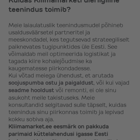
teenindus toimib?
Meie laiaulatuslik teenindusmudel põhineb
usaldusväärsetel partneritel ja
meeskondadel, kes tegutsevad strateegiliselt
paiknevates tugipunktides üle Eesti. See
võimaldab meil optimeerida logistikat ja
tagada kiire kohalejõudmise ka
kaugematesse piirkondadesse.
Kui võtad meiega ühendust, et arutada
soojuspumba ostu ja paigaldust
, või kui vajad
seadme hooldust
või remonti, ei ole sinu
asukoht meile takistuseks. Meie
konsultandid selgitavad sulle täpselt, kuidas
teenindus sinu piirkonnas toimib ja lepivad
kokku sobiva aja.
Kliimamarket.ee eesmärk on pakkuda
parimaid küttelahendusi igasse Eesti