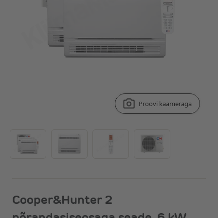
Proovi kaameraga
Cooper&Hunter 2
põrandasiseosaga seade, 6 kW