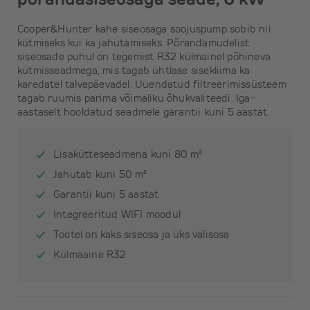
Cooper&Hunter kahe siseosaga soojuspump sobib nii
kütmiseks kui ka jahutamiseks. Põrandamudelist
siseosade puhul on tegemist R32 külmainel põhineva
kütmisseadmega, mis tagab ühtlase sisekliima ka
karedatel talvepäevadel. Uuendatud filtreerimissüsteem
tagab ruumis parima võimaliku õhukvaliteedi. Iga-
aastaselt hooldatud seadmele garantii kuni 5 aastat.
Lisakütteseadmena kuni 80 m²
Jahutab kuni 50 m²
Garantii kuni 5 aastat
Integreeritud WIFI moodul
Tootel on kaks siseosa ja üks välisosa
Külmaaine R32