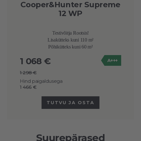
Cooper&Hunter Supreme
12 WP
Testivõitja Rootsis!
Lisakütteks kuni 110 m²
Põhikütteks kuni 60 m²
1 068 €
A+++
1 298 €
Hind paigaldusega
1 466 €
TUTVU JA OSTA
Suurepärased