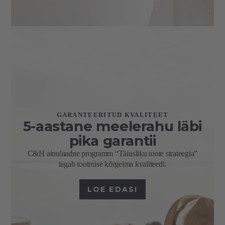
GARANTEERITUD KVALITEET
5-aastane meelerahu läbi
pika garantii
C&H ainulaadne programm “Täiusliku toote strateegia”
tagab tootmise kõrgeima kvaliteedi.
LOE EDASI