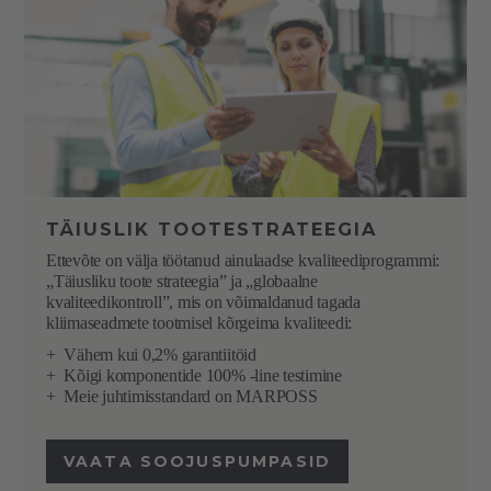
TÄIUSLIK TOOTESTRATEEGIA
Ettevõte on välja töötanud ainulaadse kvaliteediprogrammi:
„Täiusliku toote strateegia” ja „globaalne
kvaliteedikontroll”, mis on võimaldanud tagada
kliimaseadmete tootmisel kõrgeima kvaliteedi:
+
Vähem kui 0,2% garantiitöid
+
Kõigi komponentide 100% -line testimine
+
Meie juhtimisstandard on MARPOSS
VAATA SOOJUSPUMPASID