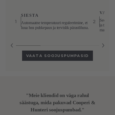
VAIKN
SIESTA
See režii
1
2
Automaatne temperatuuri reguleerimine, et
ja tagab 
luua hea puhkepaus ja tervislik pärastlõuna.
magamise 
VAATA SOOJUSPUMPASID
"Meie kliendid on väga rahul
säästuga, mida pakuvad Cooperi &
Hunteri soojuspumbad."