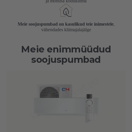
ja mõnusa kodukliima
Meie soojuspumbad on kasulikud teie inimestele
,
vähendades kliimajalajälge
Meie enimmüüdud
soojuspumbad