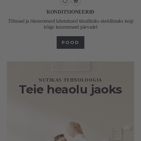
KONDITSIONEERID
Tõhusad ja ökonoomsed lahendused täiuslikuks sisekliimaks isegi
kõige kuumematel päevadel
POOD
NUTIKAS TEHNOLOOGIA
Teie heaolu jaoks