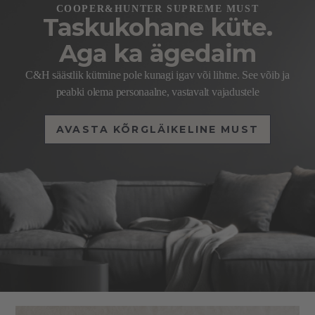
COOPER&HUNTER SUPREME MUST
Taskukohane küte.
Aga ka ägedaim
C&H säästlik kütmine pole kunagi igav või lihtne. See võib ja
peabki olema personaalne, vastavalt vajadustele
AVASTA KÕRGLÄIKELINE MUST