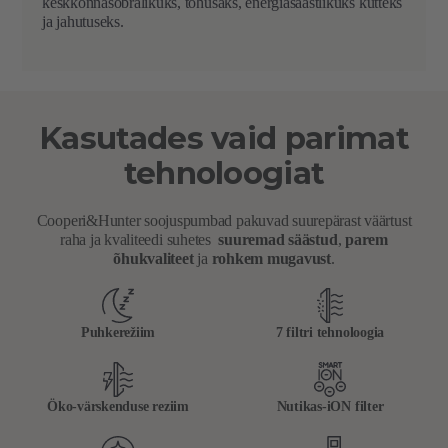
keskkonnasõbralikuks, tõhusaks, energiasäästlikuks kütteks
ja jahutuseks.
Kasutades vaid parimat
tehnoloogiat
Cooperi&Hunter soojuspumbad pakuvad suurepärast väärtust
raha ja kvaliteedi suhetes
suuremad säästud
,
parem
õhukvaliteet
ja
rohkem mugavust
.
Puhkerežiim
7 filtri tehnoloogia
Öko-värskenduse reziim
Nutikas-iON filter