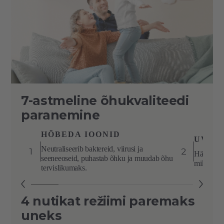
7-astmeline õhukvaliteedi
paranemine
HÕBEDA IOONID
UV-KI
Neutraliseerib baktereid, viirusi ja
1
2
Hävitab ba
seeneeoseid, puhastab õhku ja muudab õhu
mikroorga
tervislikumaks.
4 nutikat režiimi paremaks
uneks