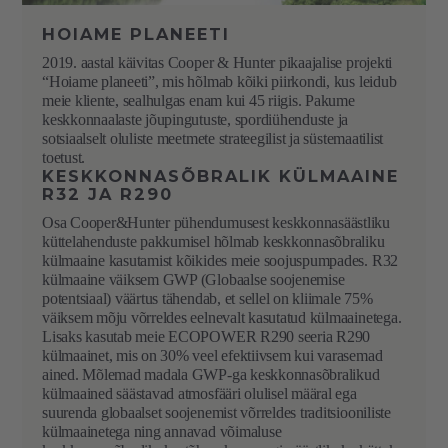
HOIAME PLANEETI
2019. aastal käivitas Cooper & Hunter pikaajalise projekti
“Hoiame planeeti”, mis hõlmab kõiki piirkondi, kus leidub
meie kliente, sealhulgas enam kui 45 riigis. Pakume
keskkonnaalaste jõupingutuste, spordiühenduste ja
sotsiaalselt oluliste meetmete strateegilist ja süstemaatilist
toetust.
KESKKONNASÕBRALIK KÜLMAAINE
R32 JA R290
Osa Cooper&Hunter pühendumusest keskkonnasäästliku
küttelahenduste pakkumisel hõlmab keskkonnasõbraliku
külmaaine kasutamist kõikides meie soojuspumpades. R32
külmaaine väiksem GWP (Globaalse soojenemise
potentsiaal) väärtus tähendab, et sellel on kliimale 75%
väiksem mõju võrreldes eelnevalt kasutatud külmaainetega.
Lisaks kasutab meie ECOPOWER R290 seeria R290
külmaainet, mis on 30% veel efektiivsem kui varasemad
ained. Mõlemad madala GWP-ga keskkonnasõbralikud
külmaained säästavad atmosfääri olulisel määral ega
suurenda globaalset soojenemist võrreldes traditsiooniliste
külmaainetega ning annavad võimaluse