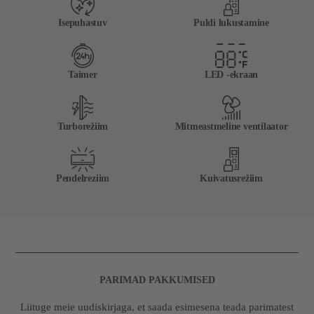
Isepuhastuv
Puldi lukustamine
Taimer
LED -ekraan
Turborežiim
Mitmeastmeline ventilaator
Pendelreziim
Kuivatusrežiim
PARIMAD PAKKUMISED
Liituge meie uudiskirjaga, et saada esimesena teada parimatest