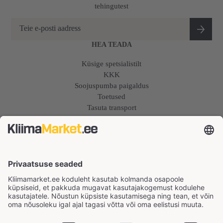
tehingutest
HEA TEADA
Küsige spetsialistilt
KKK
Soojuspumba paigaldus
Toetused
Tasuta transport
Hinnagarantii
Remont
COOPER&HUNTER SOOJUSPUMBAD
Õhksoojuspumbad
Konditsioneerid
Õhk-vesi soojuspumbad
KONTAKT