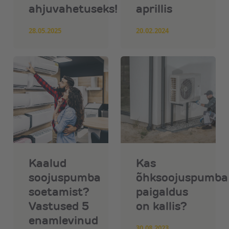
ahjuvahetuseks!
aprillis
28.05.2025
20.02.2024
Kaalud
Kas
soojuspumba
õhksoojuspumba
soetamist?
paigaldus
Vastused 5
on kallis?
enamlevinud
30.08.2023