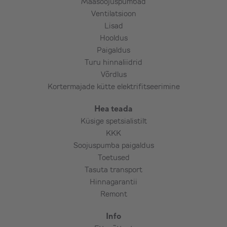
Maasoojuspumbad
Ventilatsioon
Lisad
Hooldus
Paigaldus
Turu hinnaliidrid
Võrdlus
Kortermajade kütte elektrifitseerimine
Hea teada
Küsige spetsialistilt
KKK
Soojuspumba paigaldus
Toetused
Tasuta transport
Hinnagarantii
Remont
Info