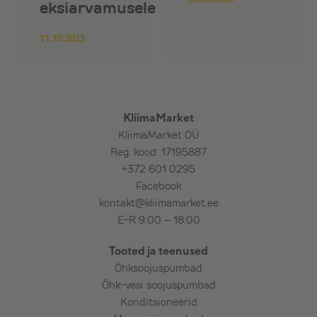
eksiarvamusele
11.10.2023
KliimaMarket
KliimaMarket OÜ
Reg. kood: 17195887
+372 601 0295
Facebook
kontakt@kliimamarket.ee
E-R 9:00 – 18:00
Tooted ja teenused
Õhksoojuspumbad
Õhk-vesi soojuspumbad
Konditsioneerid