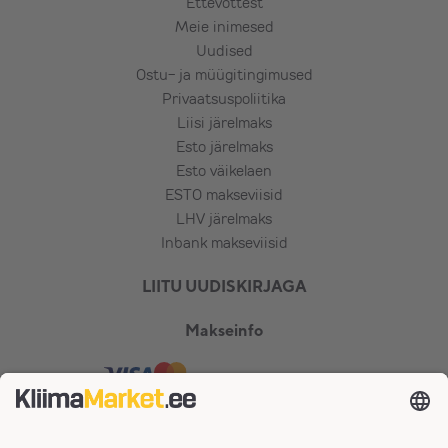
Ettevõttest
Meie inimesed
Uudised
Ostu- ja müügitingimused
Privaatsuspoliitika
Liisi järelmaks
Esto järelmaks
Esto väikelaen
ESTO makseviisid
LHV järelmaks
Inbank makseviisid
LIITU UUDISKIRJAGA
Makseinfo