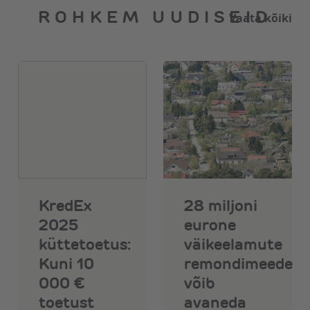
ROHKEM UUDISEID
Vaata kõiki
KredEx
28 miljoni
2025
eurone
küttetoetus:
väikeelamute
Kuni 10
remondimeede
000 €
võib
toetust
avaneda