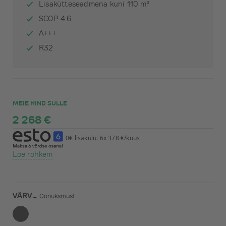
Lisakütteseadmena kuni 110 m²
SCOP 4.6
A+++
R32
MEIE HIND SULLE
2 268 €
0€ lisakulu. 6x 378 €/kuus
Loe rohkem
VÄRV
→
Oonüksmust