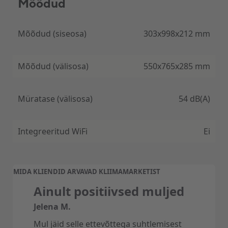
Mõõdud
Mõõdud (siseosa)
303x998x212 mm
Mõõdud (välisosa)
550x765x285 mm
Müratase (välisosa)
54 dB(A)
Integreeritud WiFi
Ei
MIDA KLIENDID ARVAVAD KLIIMAMARKETIST
Ainult positiivsed muljed
Jelena M.
Mul jäid selle ettevõttega suhtlemisest