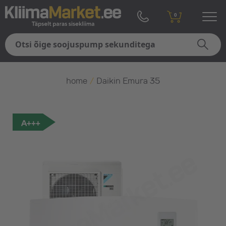
0
home
/
Daikin Emura 35
A+++