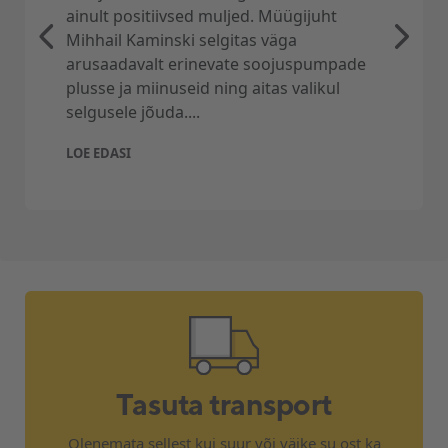
ainult positiivsed muljed. Müügijuht
Mihhail Kaminski selgitas väga
arusaadavalt erinevate soojuspumpade
plusse ja miinuseid ning aitas valikul
selgusele jõuda....
LOE EDASI
Tasuta transport
Olenemata sellest kui suur või väike su ost ka