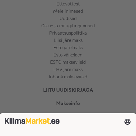
Ettevõttest
Meie inimesed
Uudised
Ostu- ja müügitingimused
Privaatsuspoliitika
Liisi järelmaks
Esto järelmaks
Esto väikelaen
ESTO makseviisid
LHV järelmaks
Inbank makseviisid
LIITU UUDISKIRJAGA
Makseinfo