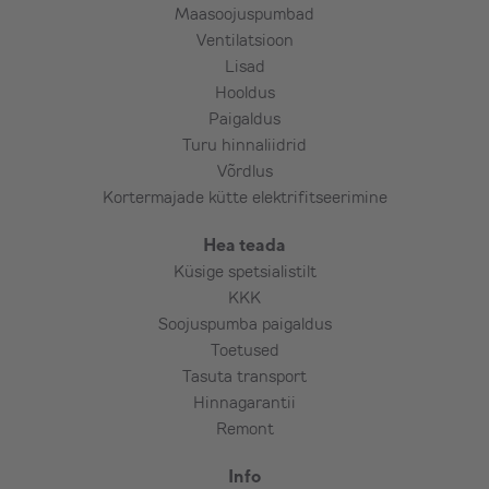
Maasoojuspumbad
Ventilatsioon
Lisad
Hooldus
Paigaldus
Turu hinnaliidrid
Võrdlus
Kortermajade kütte elektrifitseerimine
Hea teada
Küsige spetsialistilt
KKK
Soojuspumba paigaldus
Toetused
Tasuta transport
Hinnagarantii
Remont
Info