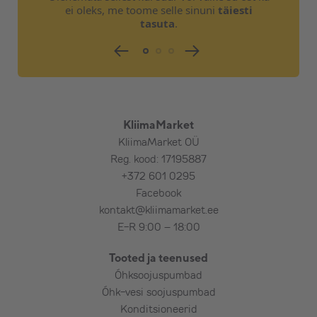
ei oleks, me toome selle sinuni
täiesti
tasuta
.
KliimaMarket
KliimaMarket OÜ
Reg. kood: 17195887
+372 601 0295
Facebook
kontakt@kliimamarket.ee
E-R 9:00 – 18:00
Tooted ja teenused
Õhksoojuspumbad
Õhk-vesi soojuspumbad
Konditsioneerid