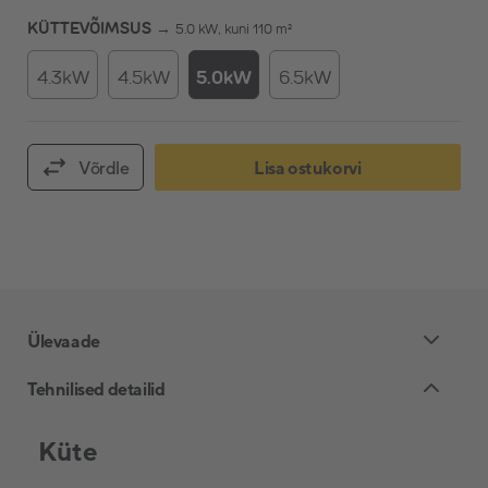
KÜTTEVÕIMSUS →
5.0 kW, kuni 110 m²
4.3kW
4.5kW
5.0kW
6.5kW
Võrdle
Lisa ostukorvi
Ülevaade
Tehnilised detailid
Küte
Daikin Emura