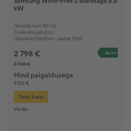
Samsung Wind-Free 2 siseosaga 6.8
kW
Jahutab kuni 80 m2
Tuulevaba jahutus
Ülivaikne töörežiim - alates 19dB
2 798 €
A+++
2 998 €
Hind paigaldusega
3 516 €
Tutvu & osta
Võrdle