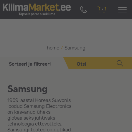
0
home
/
Samsung
Sorteeri ja filtreeri
Vaikimisi
Samsung
1969. aastal Koreas Suwonis
Tühista kõik filtrid
loodud Samsung Electronics
on kasvanud üheks
globaalseks juhtivaks
Hinnavahemik
tehnoloogia ettevõtteks.
Samsungi tooted on nutikad