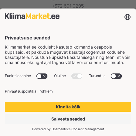
+372 601 0295
Facebook
kontakt@kliimamarket.ee
E-R 9:00 – 18:00
Tooted ja teenused
Õhksoojuspumbad
Õhk-vesi soojuspumbad
Konditsioneerid
Maasoojuspumbad
Ventilatsioon
Lisad
Hooldus
Paigaldus
Turu hinnaliidrid
Võrdlus
Kortermajade kütte elektrifitseerimine
Hea teada