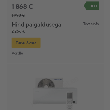
1 868 €
A++
1 998 €
Hind paigaldusega
Tooteinfo
2 266 €
Tutvu & osta
Võrdle