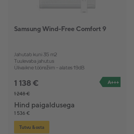
Samsung Wind-Free Comfort 9
Jahutab kuni 35 m2
Tuulevaba jahutus
Ülivaikne töörežiim - alates 19dB
1 138 €
A+++
1 248 €
Hind paigaldusega
1 536 €
Tutvu & osta