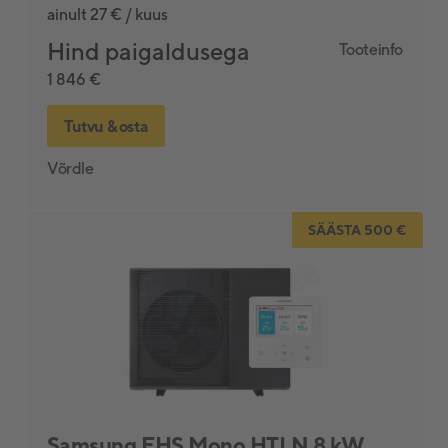
ainult 27 € / kuus
Hind paigaldusega
Tooteinfo
1 846 €
Tutvu & osta
Võrdle
SÄÄSTA 500 €
Samsung EHS Mono HTLN 8 kW