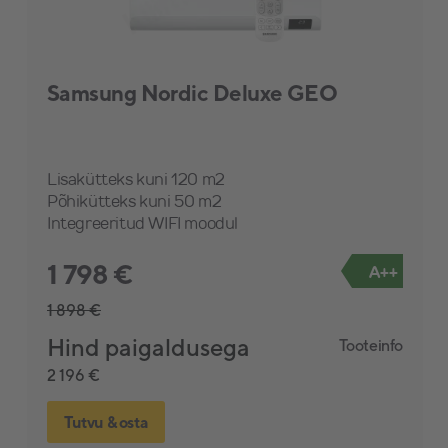
Samsung Nordic Deluxe GEO
Lisakütteks kuni 120 m2
Põhikütteks kuni 50 m2
Integreeritud WIFI moodul
1 798 €
A++
1 898 €
Hind paigaldusega
Tooteinfo
2 196 €
Tutvu & osta