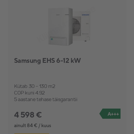
Samsung EHS 6-12 kW
Kütab 30 - 130 m2
COP kuni 4.92
5 aastane tehase täisgarantii
4 598 €
A+++
ainult 84 € / kuus