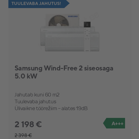
TUULEVABA JAHUTUS!
Samsung Wind-Free 2 siseosaga
5.0 kW
Jahutab kuni 60 m2
Tuulevaba jahutus
Ülivaikne töörežiim - alates 19dB
2 198 €
A+++
2 398 €