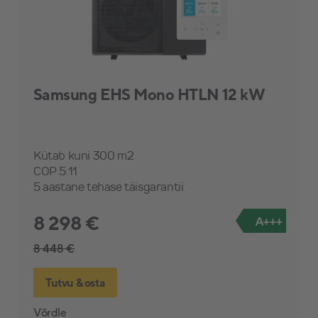
Samsung EHS Mono HTLN 12 kW
Kütab kuni 300 m2
COP 5.11
5 aastane tehase täisgarantii
8 298 €
A+++
8 448 €
Tutvu & osta
Võrdle