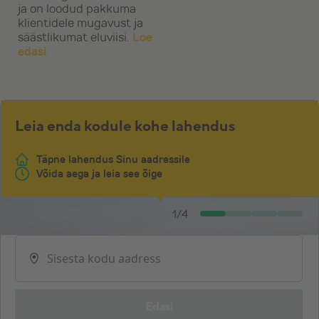
ja on loodud pakkuma
klientidele mugavust ja
1 138 €
9 598 €
säästlikumat eluviisi.
Loe
edasi
Soodushinnaga tooted
Näita ainult soodushinnaga tooteid
Leia enda kodule kohe lahendus
Täpne lahendus Sinu aadressile
Võida aega ja leia see õige
1
/
4
Edasi