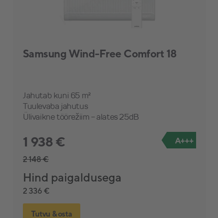
Samsung Wind-Free Comfort 18
Jahutab kuni 65 m²
Tuulevaba jahutus
Ülivaikne töörežiim - alates 25dB
1 938 €
A+++
2 148 €
Hind paigaldusega
2 336 €
Tutvu & osta