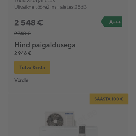
Tuulevaba jahutus
Ülivaikne töörežiim - alates 26dB
2 548 €
A+++
2 748 €
Hind paigaldusega
2 946 €
Tutvu & osta
Võrdle
SÄÄSTA 100 €