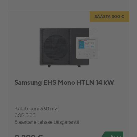
SÄÄSTA 300 €
Samsung EHS Mono HTLN 14 kW
Kütab kuni 330 m2
COP 5.05
5 aastane tehase täisgarantii
A+++