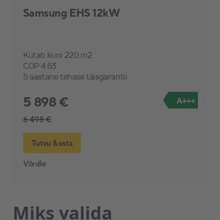
Samsung EHS 12kW
Kütab kuni 220 m2
COP 4.63
5 aastane tehase täisgarantii
5 898 €
A+++
6 498 €
Tutvu & osta
Võrdle
Miks valida