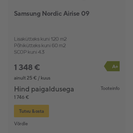
Samsung Nordic Airise 09
Lisakütteks kuni 120 m2
Põhikütteks kuni 60 m2
SCOP kuni 4.3
1 348 €
A+
ainult 25 € / kuus
Hind paigaldusega
Tooteinfo
1 746 €
Tutvu & osta
Võrdle