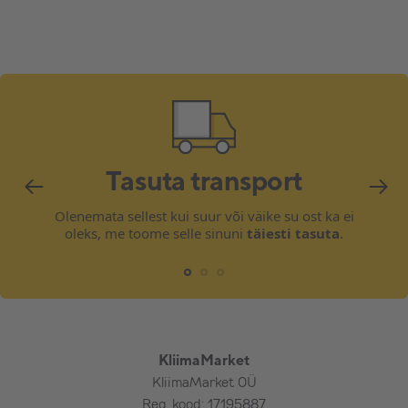
Tasuta transport
Olenemata sellest kui suur või väike su ost ka ei
oleks, me toome selle sinuni
täiesti tasuta
.
KliimaMarket
KliimaMarket OÜ
Reg. kood: 17195887