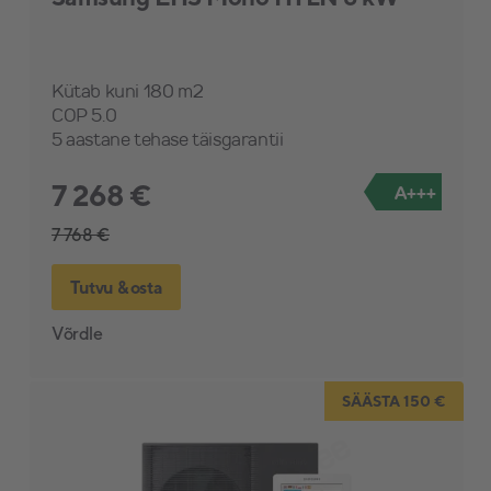
Kütab kuni 180 m2
COP 5.0
5 aastane tehase täisgarantii
7 268 €
A+++
7 768 €
Tutvu & osta
Võrdle
SÄÄSTA 150 €