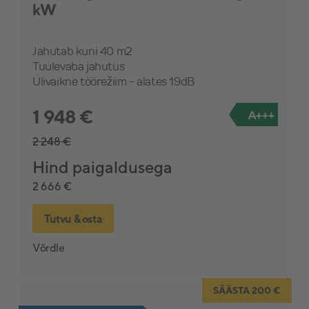
kW
Jahutab kuni 40 m2
Tuulevaba jahutus
Ülivaikne töörežiim - alates 19dB
1 948 €
A+++
2 248 €
Hind paigaldusega
2 666 €
Tutvu & osta
Võrdle
SÄÄSTA 200 €