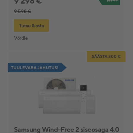
9 298 €
9 598 €
Tutvu & osta
Võrdle
SÄÄSTA 300 €
TUULEVABA JAHUTUS!
Samsung Wind-Free 2 siseosaga 4.0