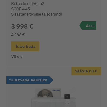
Kütab kuni 150 m2
SCOP 4.45
5 aastane tehase täisgarantii
3 998 €
A+++
4 988 €
Tutvu & osta
Võrdle
SÄÄSTA 110 €
TUULEVABA JAHUTUS!