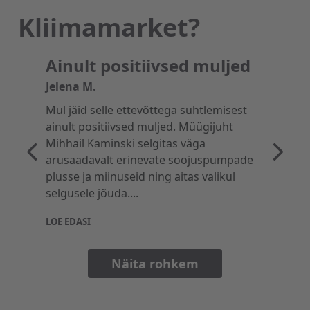
Kliimamarket?
Ainult positiivsed muljed
Jelena M.
Mul jäid selle ettevõttega suhtlemisest
ainult positiivsed muljed. Müügijuht
Mihhail Kaminski selgitas väga
arusaadavalt erinevate soojuspumpade
plusse ja miinuseid ning aitas valikul
selgusele jõuda....
LOE EDASI
Näita rohkem