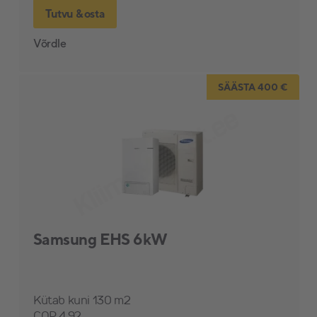
Tutvu & osta
Võrdle
SÄÄSTA 400 €
Samsung EHS 6kW
Kütab kuni 130 m2
COP 4.92