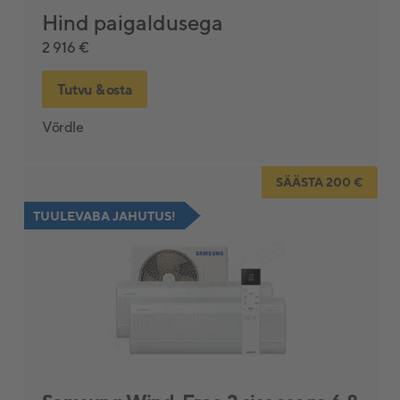
Hind paigaldusega
2 916 €
Tutvu & osta
Võrdle
SÄÄSTA 200 €
TUULEVABA JAHUTUS!