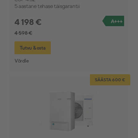
5 aastane tehase täisgarantii
4 198 €
A+++
4 598 €
Tutvu & osta
Võrdle
SÄÄSTA 600 €