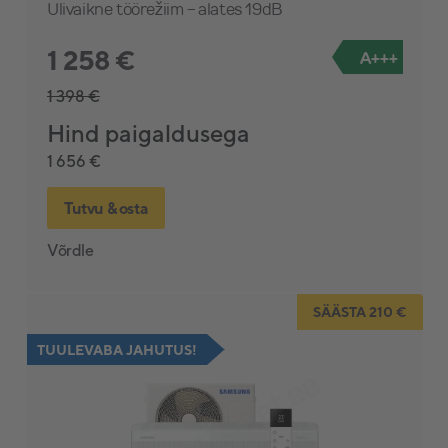
Ülivaikne töörežiim - alates 19dB
1 258 €
A+++
1 398 €
Hind paigaldusega
1 656 €
Tutvu & osta
Võrdle
SÄÄSTA 210 €
TUULEVABA JAHUTUS!