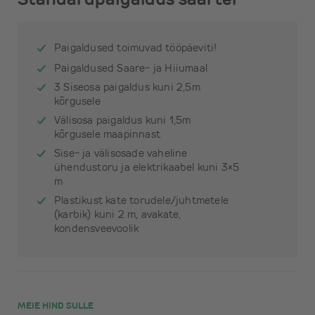
Paigaldused toimuvad tööpäeviti!
Paigaldused Saare- ja Hiiumaal
3 Siseosa paigaldus kuni 2,5m
kõrgusele
Välisosa paigaldus kuni 1,5m
kõrgusele maapinnast
Sise- ja välisosade vaheline
ühendustoru ja elektrikaabel kuni 3×5
m
Plastikust kate torudele/juhtmetele
(karbik) kuni 2 m, avakate,
kondensveevoolik
MEIE HIND SULLE