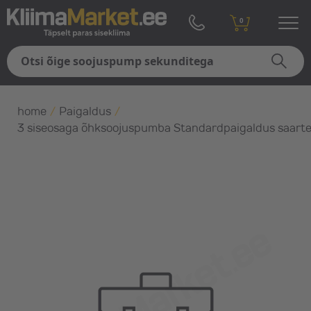
0
home
/
Paigaldus
/
3 siseosaga õhksoojuspumba Standardpaigaldus saarte