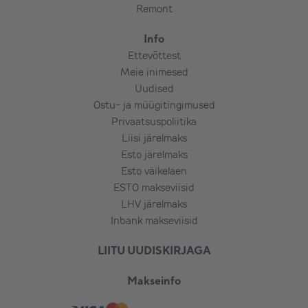
Remont
Info
Ettevõttest
Meie inimesed
Uudised
Ostu- ja müügitingimused
Privaatsuspoliitika
Liisi järelmaks
Esto järelmaks
Esto väikelaen
ESTO makseviisid
LHV järelmaks
Inbank makseviisid
LIITU UUDISKIRJAGA
Makseinfo