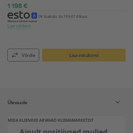
1 198 €
0€ lisakulu. 6x 199,67 €/kuus
Loe rohkem
Võrdle
Lisa ostukorvi
Ülevaade
MIDA KLIENDID ARVAVAD KLIIMAMARKETIST
3 siseosaga õhksoojuspumba standardpaigaldus
Ainult positiivsed muljed