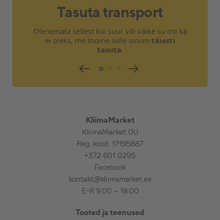
kulu selgitab välja paigaldaja koostöös tellijaga)
:
Tasuta transport
– Välisosa maaraam, kiviplaadid välisosa alla (saab
osta meilt)
Olenemata sellest kui suur või väike su ost ka
– Kondensveepump(pumbad), ühendamine
ei oleks, me toome selle sinuni
täiesti
kanalisatsiooniga, haisulukk
tasuta
.
– Pikem torustik, pikem karbik, nurgad, vahetükid,
lõõtsad
– Elektritoite toomine seadmeni
– Elektrikilpi automaadi paigaldus ja kaabli vedu
seadmeni
– Külmaaine lisamine
– Tõstuki kasutamine
KliimaMarket
– Teemantpuurimine– armeeritud betoon, maakivi,
paas, punane tellis jms
KliimaMarket OÜ
Reg. kood: 17195887
Lisatööde eest tasumine kohapeal paigaldajale.
+372 601 0295
Facebook
Oluline! Klient vastutab olemasoleva tarbitava
kontakt@kliimamarket.ee
vooluvõimsuse sobivuse eest. Vajadusel on kliendil
kooskõlastus maja omaniku/ ühistu/ omavalitsuse
E-R 9:00 – 18:00
ja/või muinsuskaitsega.
Tooted ja teenused
Paigaldused toimuvad tööpäeviti!