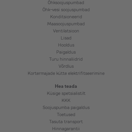
Õhksoojuspumbad
Õhk-vesi soojuspumbad
Konditsioneerid
Maasoojuspumbad
Ventilatsioon
Lisad
Hooldus
Paigaldus
Turu hinnaliidrid
Võrdlus
Kortermajade kütte elektrifitseerimine
Hea teada
Küsige spetsialistilt
KKK
Soojuspumba paigaldus
Toetused
Tasuta transport
Hinnagarantii