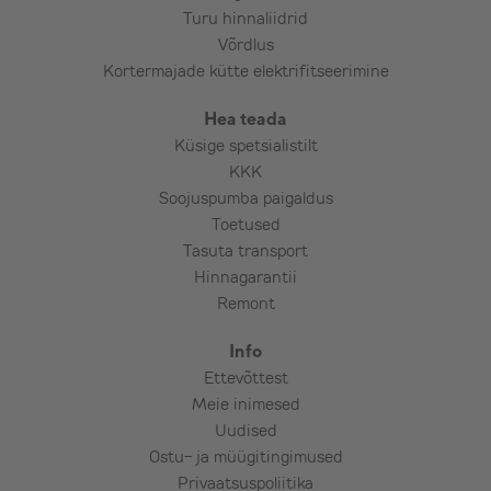
Turu hinnaliidrid
Elektrikilpi automaadi paigaldus ja kaabli
Võrdlus
vedu seadmeni,
Kortermajade kütte elektrifitseerimine
Tõstuki kasutamine (kokkuleppel kuna
sõltub piirkonnast ja tõstukirendi
Hea teada
pakkujast),
Küsige spetsialistilt
Teemantpuurimine – armeeritud betoon,
KKK
maakivi, paas, punane tellis jms
Soojuspumba paigaldus
(kokkuleppel),
Toetused
Tasuta transport
Lisamaterjalide vajaduse ja kulu selgitab
Hinnagarantii
välja paigaldaja koostöös tellijaga. Reeglina
Remont
võib arvestada lisakulu 10-18€ lisameetri
Info
kohta.
Ettevõttest
Meie inimesed
Uudised
Ostu- ja müügitingimused
Privaatsuspoliitika