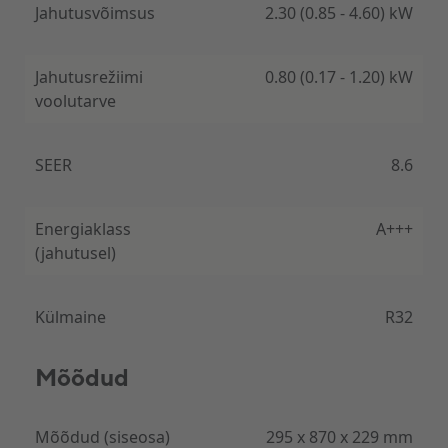
ringluses isegi siis kui seatud temperatuur on
Jahutusvõimsus
2.30 (0.85 - 4.60) kW
saavutatud.
Jahutusrežiimi
0.80 (0.17 - 1.20) kW
voolutarve
Garanteeritud kvaliteet ja töökindlus
SEER
8.6
Kõik Panasonicu soojuspumbad, mis on ostetud
Kliimamarketist ja paigaldatud meie ekspertide
Energiaklass
A+++
poolt, saavad 5 aastase tehase täisgarantii.
(jahutusel)
Külmaine
R32
Nutikas juhtimine Comfort Cloudi kaudu
Mõõdud
Panasonic HZ-XKE-d saab hõlpsasti juhtida
sisseehitatud Wi-Fi abil nii Apple'i kui Androidi
Mõõdud (siseosa)
295 x 870 x 229 mm
nutitelefonidega. Lisamugavust pakub