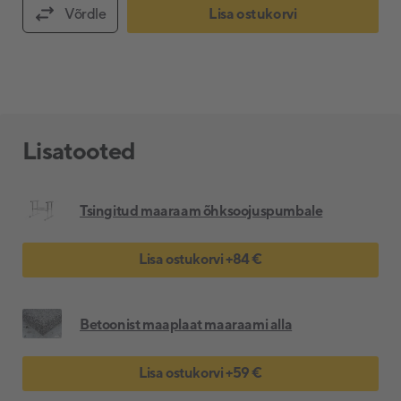
Võrdle
Lisa ostukorvi
Lisatooted
Tsingitud maaraam õhksoojuspumbale
Lisa ostukorvi
+
84 €
Betoonist maaplaat maaraami alla
Lisa ostukorvi
+
59 €