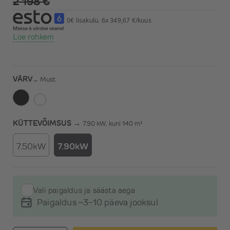
2 198 €
0€ lisakulu. 6x 349,67 €/kuus
Loe rohkem
VÄRV
→
Must
KÜTTEVÕIMSUS →
7.90 kW, kuni 140 m²
7.50kW
7.90kW
Vali paigaldus ja säästa aega
Paigaldus ~3-10 päeva jooksul