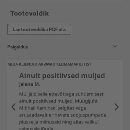
Tootevoldik
Lae tootevoldiku PDF alla
Paigaldus
Õhk-õhk soojuspumba ja õhukonditsioneeri
MIDA KLIENDID ARVAVAD KLIIMAMARKETIST
paigaldus
Ainult positiivsed muljed
Professionaalne ja kiire õhksoojuspumba
Jelena M.
paigaldus KliimaMarketist.
Mul jäid selle ettevõttega suhtlemisest
Pakume soodsat, kiiret, asjatundlikku ning
ainult positiivsed muljed. Müügijuht
kliendisõbralikku soojuspumba paigaldust üle
Mihhail Kaminski selgitas väga
kogu Eesti. Paigaldusmeeskonnad on Tallinnas,
arusaadavalt erinevate soojuspumpade
Tartus, Pärnus, Narvas, Saare-ja Hiiumaal, kui
plusse ja miinuseid ning aitas valikul
ka Võrus.
selgusele jõuda....