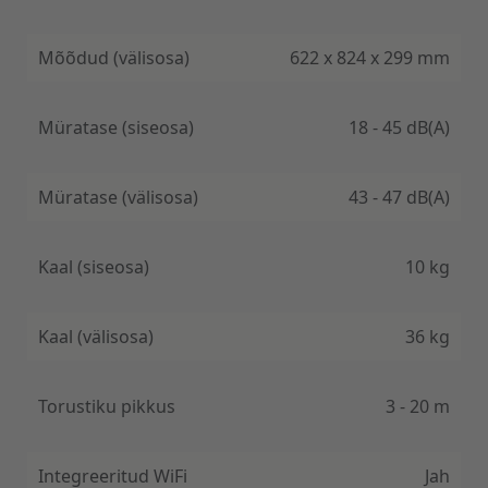
hääljuhtimise võimalus.
Mõõdud (välisosa)
622 x 824 x 299 mm
Müratase (siseosa)
18 - 45 dB(A)
Müratase (välisosa)
43 - 47 dB(A)
Kaal (siseosa)
10 kg
Kaal (välisosa)
36 kg
Torustiku pikkus
3 - 20 m
Integreeritud WiFi
Jah