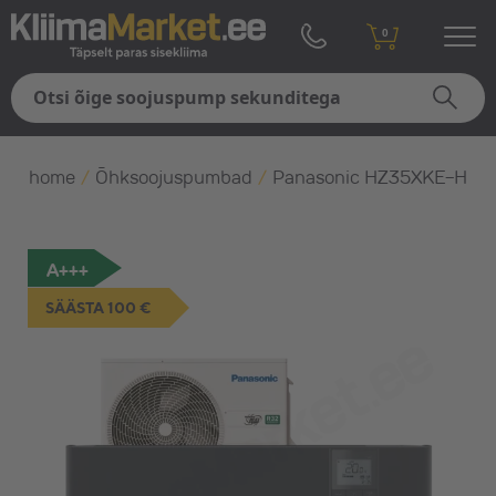
0
home
/
Õhksoojuspumbad
/
Panasonic HZ35XKE-H
A+++
SÄÄSTA 100 €