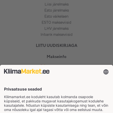
Liisi järelmaks
Esto järelmaks
Esto väikelaen
ESTO makseviisid
LHV järelmaks
Inbank makseviisid
LIITU UUDISKIRJAGA
Makseinfo