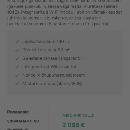
kasuteguriga seade, mis tagab teile madalaima võimaliku
igakuise püsikulu. Siseosa väga madal müratase (alates
18dB). Integreeritud WIFI mooduli abil on võimalik seadet
juhtida ka eemalt läbi rakenduse. Iga-aastaselt
hooldatud seadmele 5 aastane tehase täisgarantii.
Lisakütteks kuni 140 m²
Põhikütteks kuni 80 m²
5 aastane tehase täisgarantii
Integreeritud WIFI moodul
Nanoe-X õhupuhastussüsteem
Madal müratase (alates 18dB)
MEIE HIND SULLE
SOOVITATAV HIND
2 098 €