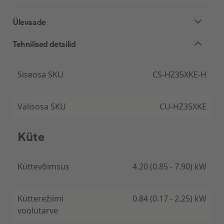
Ülevaade
Tehnilised detailid
Siseosa SKU
CS-HZ35XKE-H
Välisosa SKU
CU-HZ35XKE
Küte
Küttevõimsus
4.20 (0.85 - 7.90) kW
Parim isegi karmi ilmaga talvel
Kütterežiimi
0.84 (0.17 - 2.25) kW
voolutarve
Tipptasemel energiaklassiga A+++ ja