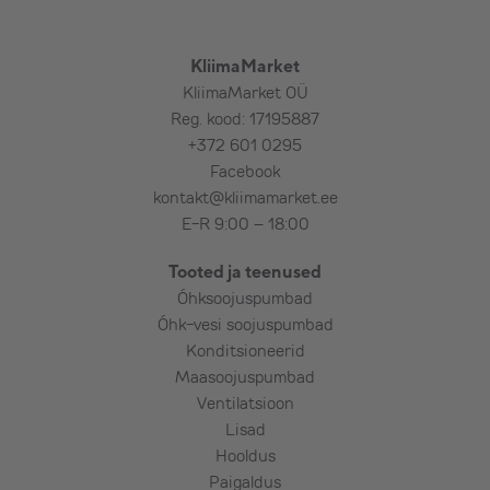
plastikust katet torudele/juhtmetele
(karbik) 2 m, avakatet,
kondensatsiooniveevoolikut,
KliimaMarket
ühe (kuni 50 cm paksuse) seina läbimist,
KliimaMarket OÜ
v.a armeeritud betoon, maakivi, paas,
Reg. kood: 17195887
punane tellis jms (kokkuleppel),
+372 601 0295
elektertoidet: sise- või välisosa ligiduses
Facebook
kuni 2,5 m kaugusel,
kontakt@kliimamarket.ee
seadme põhifunktsioonide tutvustamist,
E-R 9:00 – 18:00
kulumaterjale standardpaigaldusele,
Tooted ja teenused
seadme testimist.
Õhksoojuspumbad
Õhk-vesi soojuspumbad
Lisatasu eest (vajadusel):
Konditsioneerid
Maasoojuspumbad
Välisosa maakinnitus ehk
Ventilatsioon
õhksoojuspumba maaraam,
Lisad
Kiviplaat välisosa alla,
Hooldus
Pikem torustik, pikem karbik,
Paigaldus
Elektritoite toomine seadmeni,