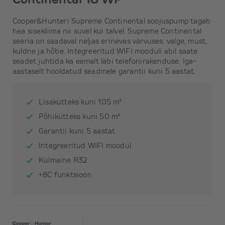
Cooper&Hunteri Supreme Continental soojuspump tagab
hea sisekliima nii suvel kui talvel. Supreme Continental
seeria on saadaval neljas erinevas värvuses: valge, must,
kuldne ja hõbe. Integreeritud WIFI mooduli abil saate
seadet juhtida ka eemalt läbi telefonirakenduse. Iga-
aastaselt hooldatud seadmele garantii kuni 5 aastat.
Lisakütteks kuni 105 m²
Põhikütteks kuni 50 m²
Garantii kuni 5 aastat
Integreeritud WIFI moodul
Külmaine R32
+8C funktsioon