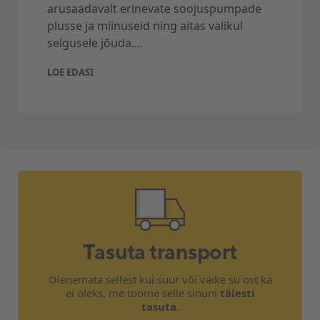
arusaadavalt erinevate soojuspumpade
Tartus, Pärnus, Narvas, Saare-ja Hiiumaal, kui
plusse ja miinuseid ning aitas valikul
ka Võrus.
selgusele jõuda....
Paigaldusele alati 2 aastane garantii ja
paigalduse akt.
LOE EDASI
Õhukonditsioneeri ja õhk-õhk soojuspumba
paigaldus sisaldab järgmiseid töid:
kohalesõit vastavalt valitud
paigalduskohale ja selleks kuluvad
töötunnid (juurdepääs tehnikutele peab
olema tagatud),
toote lahtipakkimist,
õhksoojuspumba paigaldust kuni 2,5 m
Tasuta transport
kõrgusele (sise- kui ka välisosa). Vahest ka
kõrgemale, kuid siis on vajalik eelnev
Olenemata sellest kui suur või väike su ost ka
konsultatsioon,
ei oleks, me toome selle sinuni
täiesti
sise- ja välisosa vahelist ühendustoru ja
tasuta
.