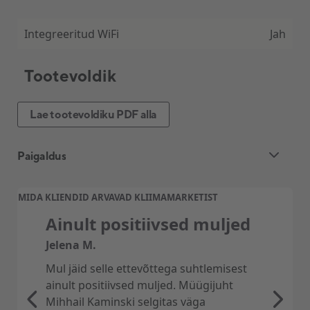
Integreeritud WiFi
Jah
Tootevoldik
Lae tootevoldiku PDF alla
Paigaldus
Õhk-õhk soojuspumba ja õhukonditsioneeri
MIDA KLIENDID ARVAVAD KLIIMAMARKETIST
paigaldus
Ainult positiivsed muljed
Professionaalne ja kiire õhksoojuspumba
Jelena M.
paigaldus KliimaMarketist.
Mul jäid selle ettevõttega suhtlemisest
Pakume soodsat, kiiret, asjatundlikku ning
ainult positiivsed muljed. Müügijuht
kliendisõbralikku soojuspumba paigaldust üle
Mihhail Kaminski selgitas väga
kogu Eesti. Paigaldusmeeskonnad on Tallinnas,