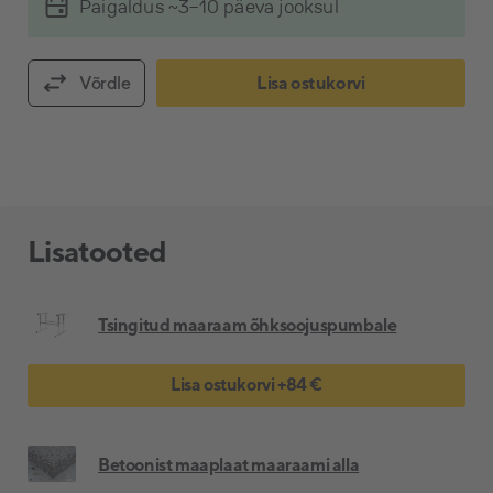
Paigaldus ~3-10 päeva jooksul
Võrdle
Lisa ostukorvi
Lisatooted
Tsingitud maaraam õhksoojuspumbale
Lisa ostukorvi
+
84 €
Betoonist maaplaat maaraami alla