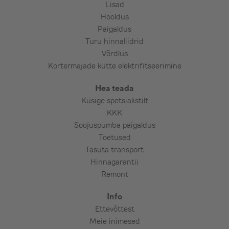
Lisad
Kiviplaat välisosa alla,
Hooldus
Pikem torustik, pikem karbik,
Paigaldus
Elektritoite toomine seadmeni,
Turu hinnaliidrid
Elektrikilpi automaadi paigaldus ja kaabli
Võrdlus
vedu seadmeni,
Kortermajade kütte elektrifitseerimine
Tõstuki kasutamine (kokkuleppel kuna
sõltub piirkonnast ja tõstukirendi
Hea teada
pakkujast),
Küsige spetsialistilt
Teemantpuurimine – armeeritud betoon,
KKK
maakivi, paas, punane tellis jms
Soojuspumba paigaldus
(kokkuleppel),
Toetused
Tasuta transport
Lisamaterjalide vajaduse ja kulu selgitab
Hinnagarantii
välja paigaldaja koostöös tellijaga. Reeglina
Remont
võib arvestada lisakulu 10-18€ lisameetri
Info
kohta.
Ettevõttest
Meie inimesed