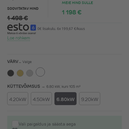
MEIE HIND SULLE
SOOVITATAV HIND
1 198 €
1 498 €
0€ lisakulu. 6x 199,67 €/kuus
Loe rohkem
VÄRV
→
Valge
KÜTTEVÕIMSUS →
6.80 kW, kuni 105 m²
4.20kW
4.50kW
6.80kW
9.20kW
Vali paigaldus ja säästa aega