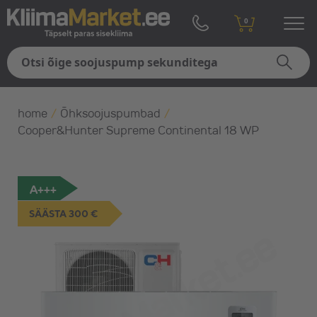
0
home
/
Õhksoojuspumbad
/
Cooper&Hunter Supreme Continental 18 WP
A+++
SÄÄSTA 300 €