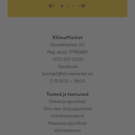
elektrikaablit kuni 5 m,
välisosa seinakinnitust, vibratsioonikaitset,
kummipukse ning paigaldust,
plastikust katet torudele/juhtmetele
(karbik) 2 m, avakatet,
kondensatsiooniveevoolikut,
KliimaMarket
ühe (kuni 50 cm paksuse) seina läbimist,
KliimaMarket OÜ
v.a armeeritud betoon, maakivi, paas,
Reg. kood: 17195887
punane tellis jms (kokkuleppel),
+372 601 0295
elektertoidet: sise- või välisosa ligiduses
Facebook
kuni 2,5 m kaugusel,
kontakt@kliimamarket.ee
seadme põhifunktsioonide tutvustamist,
E-R 9:00 – 18:00
kulumaterjale standardpaigaldusele,
Tooted ja teenused
seadme testimist.
Õhksoojuspumbad
Õhk-vesi soojuspumbad
Lisatasu eest (vajadusel):
Konditsioneerid
Maasoojuspumbad
Välisosa maakinnitus ehk
Ventilatsioon
õhksoojuspumba maaraam,