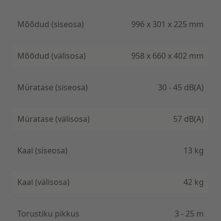
Tänu integreeritud WIFI moodulile on Supreme
Mõõdud (siseosa)
996 х 301 х 225 mm
Continental seeria soojuspumpa on võimalik juhtida
ka eemalt läbi telefoni rakenduse EWPE SMART.
Mõõdud (välisosa)
958 x 660 х 402 mm
Müratase (siseosa)
30 - 45 dB(A)
Müratase (välisosa)
57 dB(A)
Kaal (siseosa)
13 kg
Kaal (välisosa)
42 kg
Torustiku pikkus
3 - 25 m