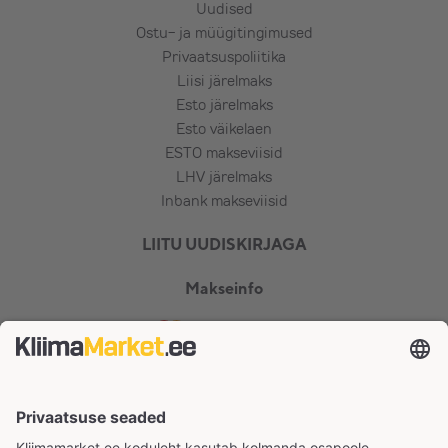
Uudised
Ostu- ja müügitingimused
Privaatsuspoliitika
Liisi järelmaks
Esto järelmaks
Esto väikelaen
ESTO makseviisid
LHV järelmaks
Inbank makseviisid
LIITU UUDISKIRJAGA
Makseinfo