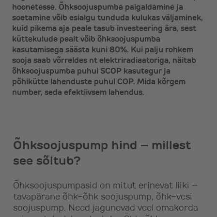
hoonetesse. Õhksoojuspumba paigaldamine ja
soetamine võib esialgu tunduda kulukas väljaminek,
kuid pikema aja peale tasub investeering ära, sest
küttekulude pealt võib õhksoojuspumba
kasutamisega säästa kuni 80%. Kui palju rohkem
sooja saab võrreldes nt elektriradiaatoriga, näitab
õhksoojuspumba puhul SCOP kasutegur ja
põhikütte lahenduste puhul COP. Mida kõrgem
number, seda efektiivsem lahendus.
Õhksoojuspump hind – millest
see sõltub?
Õhksoojuspumpasid on mitut erinevat liiki –
tavapärane õhk-õhk soojuspump, õhk-vesi
soojuspump. Need jagunevad veel omakorda