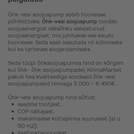
Õhk-vesi soojuspump sobib hoonesse
põhikütteks.
Õhk-vesi soojuspump
toodab
soojusenergiat välisõhku salvestunud
soojusenergiast, mis juhitakse vee kaudu
hoonesse. Seda saab kasutada nii kütmiseks
kui ka tarbevee soojendamiseks.
Seda tüüpi õhksoojuspumba hind on kõrgem
kui õhk- õhk soojuspumpadel, KliimaMarket
pakub hea kvaliteediga soodsaid õhk-vesi
soojuspumpasid hinnaga 3 000 – 6 490€.
Õhk-vesi soojuspump hind sõltub:
seadme tootjast;
COP näitajast;
maksimaalse küttepinna suurusest (al u
90 m2);
lisafunktsioonidest;