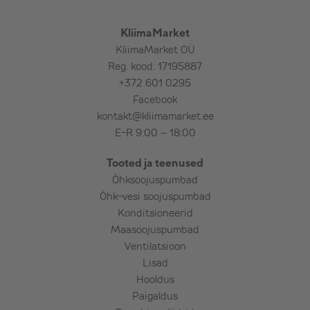
KliimaMarket
KliimaMarket OÜ
Reg. kood: 17195887
+372 601 0295
Facebook
kontakt@kliimamarket.ee
E-R 9:00 – 18:00
Tooted ja teenused
Õhksoojuspumbad
Õhk-vesi soojuspumbad
Konditsioneerid
Maasoojuspumbad
Ventilatsioon
Lisad
Hooldus
Paigaldus