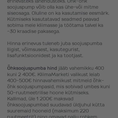
erinevateks lahendusteks. Õhk-õhk
soojuspump võib olla kas ühe-või mitme
siseosaga. Oluline on ka kasutamise eesmärk.
Kütmiseks kasutatavad seadmed peavad
sobima meie kliimasse ja töötama talvel ka
-30 kraadise pakasega.
Hinna erinevus tuleneb juba soojuspumba
liigist, võimsusest, kasutegurist,
lisafunktsioonidest ja ka tootjast.
Õhksoojuspumba hind
jääb vahemikku 400
kuni 2 400€. KliimaMarketi valikust leiab
400-500€ hinnavahemikust mitmeid õhk-
õhk soojuspumpasid, mis sobivad umbes kuni
50-ruutmeetrilise hoone kütmiseks.
Kallimad, üle 1 200€ maksvad
õhksoojuspumbad suudavad üldjuhul kütta
suuremaid hooneid (maksimum 220
ruutmeetrit) ning omavad palju rohkem