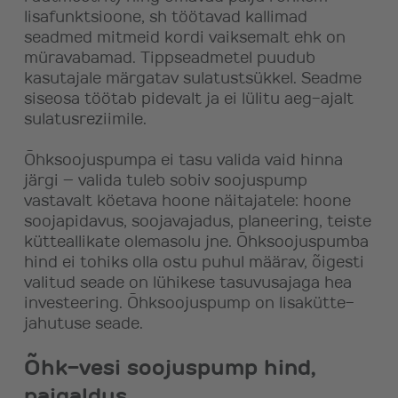
lisafunktsioone, sh töötavad kallimad
seadmed mitmeid kordi vaiksemalt ehk on
müravabamad. Tippseadmetel puudub
kasutajale märgatav sulatustsükkel. Seadme
siseosa töötab pidevalt ja ei lülitu aeg-ajalt
sulatusreziimile.
Õhksoojuspumpa ei tasu valida vaid hinna
järgi – valida tuleb sobiv soojuspump
vastavalt köetava hoone näitajatele: hoone
soojapidavus, soojavajadus, planeering, teiste
kütteallikate olemasolu jne. Õhksoojuspumba
hind ei tohiks olla ostu puhul määrav, õigesti
valitud seade on lühikese tasuvusajaga hea
investeering. Õhksoojuspump on lisakütte-
jahutuse seade.
Õhk-vesi soojuspump hind,
paigaldus