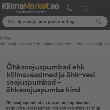
0
home
/
Õhksoojuspumbad ehk kliimaseadmed ja õhk-vesi soojus
Õhksoojuspumbad ehk
kliimaseadmed ja õhk-vesi
soojuspumbad –
õhksoojuspumba hind
Õhksoojuspumbad on üha enam populaarsust
koguvad kütteseadmed, mis sobivad erinevat tüüpi