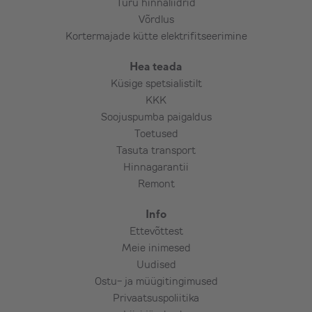
Turu hinnaliidrid
Võrdlus
Kortermajade kütte elektrifitseerimine
Hea teada
Küsige spetsialistilt
KKK
Soojuspumba paigaldus
Toetused
Tasuta transport
Hinnagarantii
Remont
Info
Ettevõttest
Meie inimesed
Uudised
Ostu- ja müügitingimused
Privaatsuspoliitika