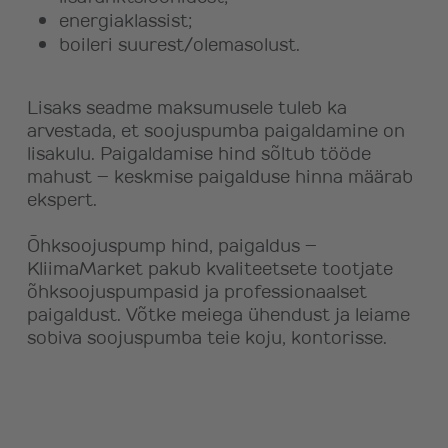
energiaklassist;
boileri suurest/olemasolust.
Lisaks seadme maksumusele tuleb ka
arvestada, et soojuspumba paigaldamine on
lisakulu. Paigaldamise hind sõltub tööde
mahust – keskmise paigalduse hinna määrab
ekspert.
Õhksoojuspump hind, paigaldus –
KliimaMarket pakub kvaliteetsete tootjate
õhksoojuspumpasid ja professionaalset
paigaldust. Võtke meiega ühendust ja leiame
sobiva soojuspumba teie koju, kontorisse.