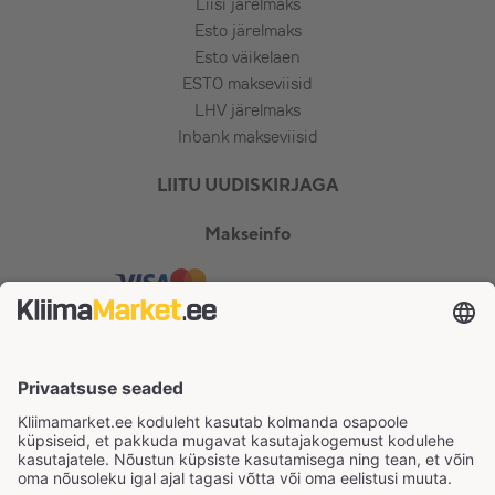
Liisi järelmaks
Esto järelmaks
Esto väikelaen
ESTO makseviisid
LHV järelmaks
Inbank makseviisid
LIITU UUDISKIRJAGA
Makseinfo