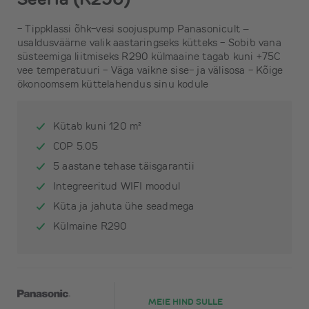
- Tippklassi õhk-vesi soojuspump Panasonicult –
usaldusväärne valik aastaringseks kütteks - Sobib vana
süsteemiga liitmiseks R290 külmaaine tagab kuni +75C
vee temperatuuri - Väga vaikne sise- ja välisosa - Kõige
ökonoomsem küttelahendus sinu kodule
Kütab kuni 120 m²
COP 5.05
5 aastane tehase täisgarantii
Integreeritud WIFI moodul
Küta ja jahuta ühe seadmega
Külmaine R290
MEIE HIND SULLE