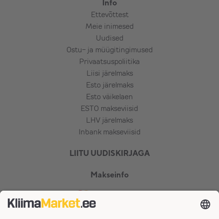
Info
Ettevõttest
Meie inimesed
Uudised
Ostu- ja müügitingimused
Privaatsuspoliitika
Liisi järelmaks
Esto järelmaks
Esto väikelaen
ESTO makseviisid
LHV järelmaks
Inbank makseviisid
LIITU UUDISKIRJAGA
Makseinfo