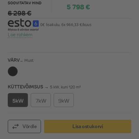
SOOVITATAV HIND
5 798 €
6 298 €
0€ lisakulu. 6x 966,33 €/kuus
Loe rohkem
VÄRV
→
Must
KÜTTEVÕIMSUS →
5 kW, kuni 120 m²
5kW
7kW
9kW
Võrdle
Lisa ostukorvi