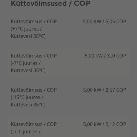
Küttevõimsused / COP
Panasonic Aquarea seeria on loodud töötama
võimalikult märkamatult. Nii välisosa kui ka siseosa
Küttevõimsus / COP
5,00 KW / 5,05 COP
müratase on väga madal, mistõttu sobib süsteem
hästi nii tiheasustusega piirkonda kui ka
(+7°C juures /
eramajadesse, kus hinnatakse rahulikku
Küttevesi 35°C)
elukeskkonda.
Eriti oluline on siseosa vaikne töö - just see paikneb
Küttevõimsus / COP
5,00 kW / 3,.0 COP
eluruumides ning mõjutab igapäevast mugavust
(-7°C juures /
kõige rohkem. Aquarea siseosa töötab praktikas
Küttevesi 35°C)
väga vaikselt tulenevalt soojuspumbale
sisseehitatud ringluspumba suurepäraest
juhtimisvõimest.
Küttevõimsus / COP
5,00 kW / 2,57 COP
Välisosa on konstrueeritud nii, et ventilaatori ja
(-15°C juures /
kompressori töö oleks võimalikult vaikne ka
Küttevesi 35°C)
külmemates tingimustes.
Küttevõimsus / COP
5,00 kW / 2,12 COP
(-7°C juures /