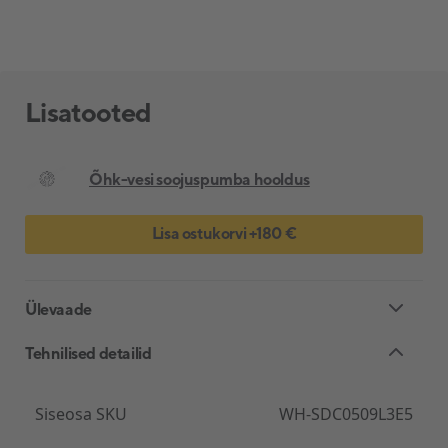
Lisatooted
Õhk-vesi soojuspumba hooldus
Lisa ostukorvi
+
180 €
Ülevaade
Tehnilised detailid
Esmaklassiline kokkuhoid kodu ja tarbevee küttel
Siseosa SKU
WH-SDC0509L3E5