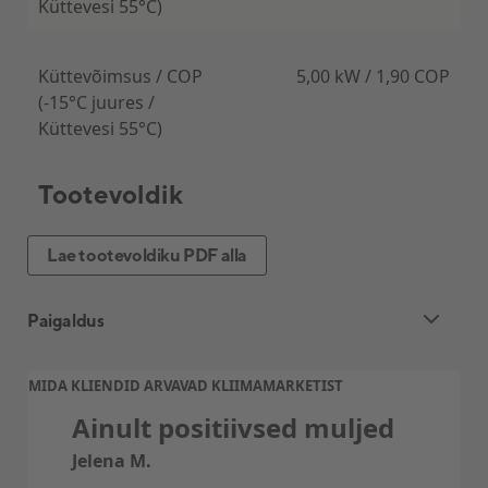
Küttevesi 55°C)
Küttevõimsus / COP
5,00 kW / 1,90 COP
(-15°C juures /
Küttevesi 55°C)
Tootevoldik
Lae tootevoldiku PDF alla
Paigaldus
Õhk-vesi-soojuspumba standardpaigaldus
MIDA KLIENDID ARVAVAD KLIIMAMARKETIST
sisaldab:
Ainult positiivsed muljed
Sise- ja välisosa vaheline torustik kuni – 7 jm.
Jelena M.
Sise- ja välisosa vaheline sidekaabel (5×2,5mm)