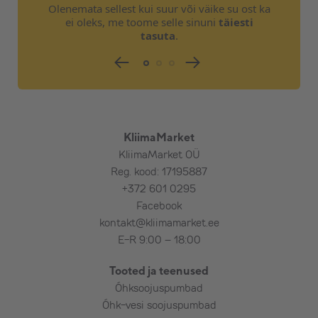
sisalda:
Olenemata sellest kui suur või väike su ost ka
ei oleks, me toome selle sinuni
täiesti
Väljavõttete tegemist olemasolevale
tasuta
.
süsteemile
Kaitseautomaati elektrikilbis
Toitekaablit ja selle paigaldust
Tarbevee andurit
Kütte- ja tarbevee torustiku isoleerimist
Üldehitustöid
KliimaMarket
Projektdokumentatsiooni ja teostusjooniseid
KliimaMarket OÜ
Reg. kood: 17195887
+372 601 0295
Facebook
kontakt@kliimamarket.ee
E-R 9:00 – 18:00
Tooted ja teenused
Õhksoojuspumbad
Õhk-vesi soojuspumbad