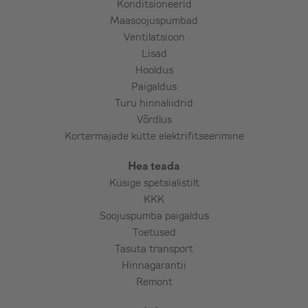
Konditsioneerid
Maasoojuspumbad
Ventilatsioon
Lisad
Hooldus
Paigaldus
Turu hinnaliidrid
Võrdlus
Kortermajade kütte elektrifitseerimine
Hea teada
Küsige spetsialistilt
KKK
Soojuspumba paigaldus
Toetused
Tasuta transport
Hinnagarantii
Remont