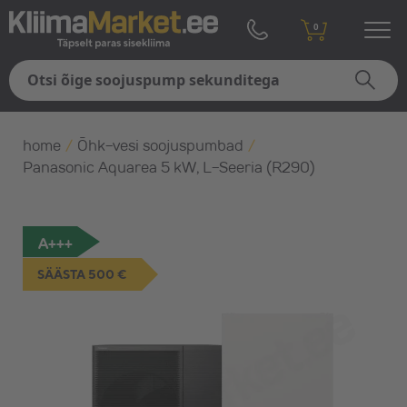
0
home
/
Õhk-vesi soojuspumbad
/
Panasonic Aquarea 5 kW, L-Seeria (R290)
A+++
SÄÄSTA 500 €