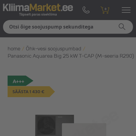
0
home
/
Õhk-vesi soojuspumbad
/
Panasonic Aquarea Big 25 kW T-CAP (M-seeria R290)
A+++
SÄÄSTA 1 430 €