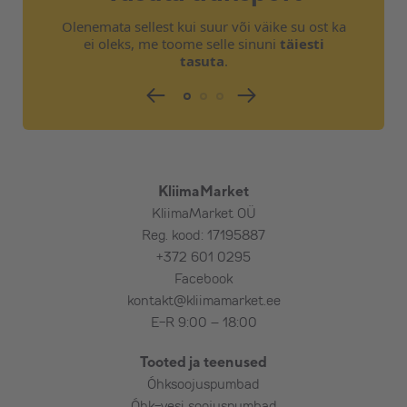
sisalda:
Olenemata sellest kui suur või väike su ost ka
ei oleks, me toome selle sinuni
täiesti
Väljavõttete tegemist olemasolevale
tasuta
.
süsteemile
Kaitseautomaati elektrikilbis
Toitekaablit ja selle paigaldust
Tarbevee andurit
Kütte- ja tarbevee torustiku isoleerimist
Üldehitustöid
KliimaMarket
Projektdokumentatsiooni ja teostusjooniseid
KliimaMarket OÜ
Reg. kood: 17195887
+372 601 0295
Facebook
kontakt@kliimamarket.ee
E-R 9:00 – 18:00
Tooted ja teenused
Õhksoojuspumbad
Õhk-vesi soojuspumbad