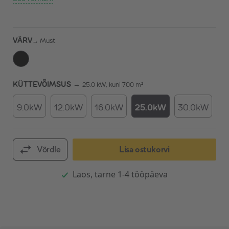
VÄRV
→
Must
KÜTTEVÕIMSUS →
25.0 kW, kuni 700 m²
9.0kW
12.0kW
16.0kW
25.0kW
30.0kW
Võrdle
Lisa ostukorvi
Laos, tarne 1-4 tööpäeva