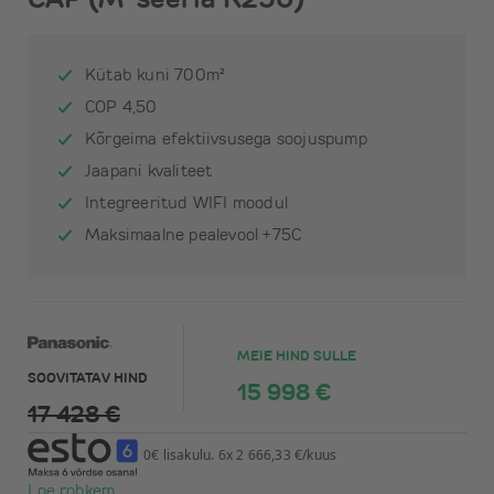
Kütab kuni 700m²
COP 4,50
Kõrgeima efektiivsusega soojuspump
Jaapani kvaliteet
Integreeritud WIFI moodul
Maksimaalne pealevool +75C
MEIE HIND SULLE
SOOVITATAV HIND
15 998 €
17 428 €
0€ lisakulu. 6x 2 666,33 €/kuus
Loe rohkem