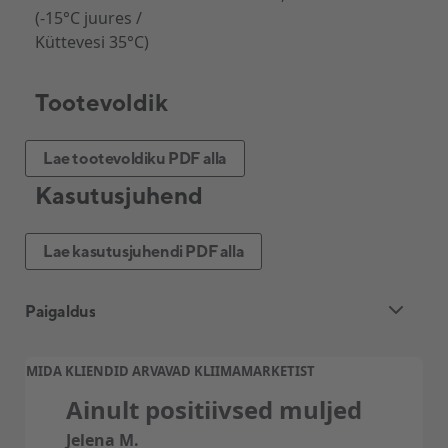
(-15°C juures /
Küttevesi 35°C)
Tootevoldik
Lae tootevoldiku PDF alla
Kasutusjuhend
Lae kasutusjuhendi PDF alla
Paigaldus
Õhk-vesi-soojuspumba standardpaigaldus
MIDA KLIENDID ARVAVAD KLIIMAMARKETIST
sisaldab:
Ainult positiivsed muljed
Sise- ja välisosa vaheline torustik kuni – 7 jm.
Jelena M.