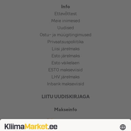
Info
Ettevõttest
Meie inimesed
Uudised
Ostu- ja müügitingimused
Privaatsuspoliitika
Liisi järelmaks
Esto järelmaks
Esto väikelaen
ESTO makseviisid
LHV järelmaks
Inbank makseviisid
LIITU UUDISKIRJAGA
Makseinfo