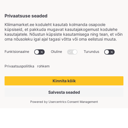
Copyright © 2026 KliimaMarket OÜ. Kõik õigused
kaitstud.
KliimaMarket