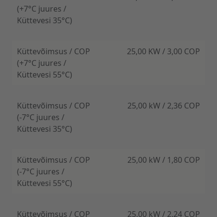
pealevoolutemperatuuri ka olemasolevate
(+7°C juures /
radiaator- või tarbeveesüsteemide jaoks.
Küttevesi 35°C)
Küttevõimsus / COP
25,00 KW / 3,00 COP
(+7°C juures /
Küttevesi 55°C)
Küttevõimsus / COP
25,00 kW / 2,36 COP
(-7°C juures /
Küttevesi 35°C)
Küttevõimsus / COP
25,00 kW / 1,80 COP
(-7°C juures /
Küttevesi 55°C)
Küttevõimsus / COP
25,00 kW / 2.24 COP