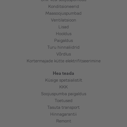
Konditsioneerid
Maasoojuspumbad
Ventilatsioon
Lisad
Hooldus
Paigaldus
Turu hinnaliidrid
Võrdlus
Kortermajade kütte elektrifitseerimine
Hea teada
Küsige spetsialistilt
KKK
Soojuspumba paigaldus
Toetused
Tasuta transport
Hinnagarantii
Remont