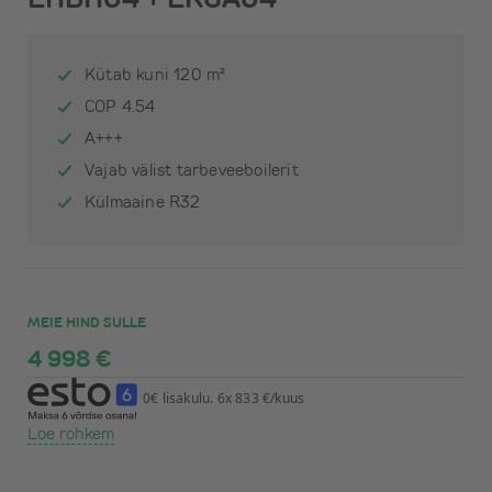
Kütab kuni 120 m²
COP 4.54
A+++
Vajab välist tarbeveeboilerit
Külmaaine R32
MEIE HIND SULLE
4 998 €
0€ lisakulu. 6x 833 €/kuus
Loe rohkem