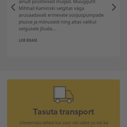
ainult positiivsed muljed. Müügijuht
Kliimaseadme välisosa kandev seinakonsool
Mihhail Kaminski selgitas väga
või maaraam + vibratsioonipuksid – 1 kmpl /
arusaadavalt erinevate soojuspumpade
Ø65 mm ava puurimine välisseina kuni 50cm
plusse ja miinuseid ning aitas valikul
(va. punane tellis, paas, betoon ja maakivi) – 1
selgusele jõuda....
tk.
Ilukarbik torustiku katmiseks kuni – 2 jm.
LOE EDASI
Lõõts/lõdvik 50cm – 1tk.
Paigaldust kuni 1m kõrgusele – 1tk.
Puurava ilukate – 1 tk.
Horisontaalnurka – 1tk
Kütteseadme seadistamist – 1tk
Kütte ja tarbevee torustiku (AlPex) paigaldust
katlaruumis – 1tk
Transport objektile kuni 50km maakonna
keskust – 1tk.est
Tasuta transport
Õhk-vesi soojuspumba standardpaigaldus ei
sisalda:
Olenemata sellest kui suur või väike su ost ka