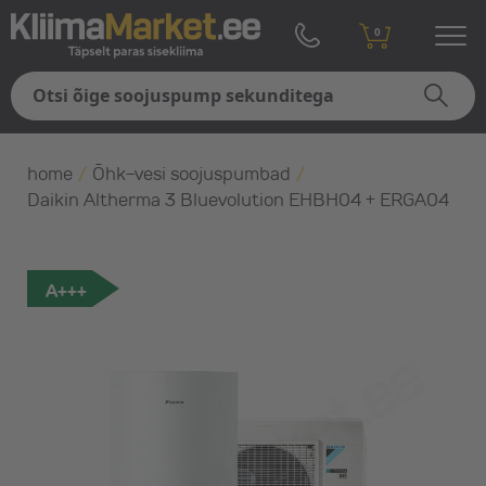
0
home
/
Õhk-vesi soojuspumbad
/
Daikin Altherma 3 Bluevolution EHBH04 + ERGA04
A+++