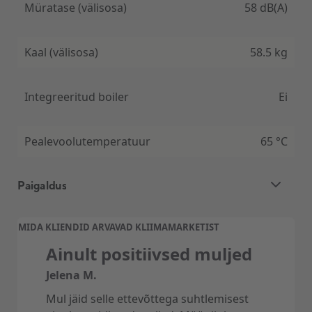
Soojuspumpa on võimalik osta ka koos sisseehitatud
Müratase (välisosa)
58 dB(A)
boileriga 180/230L, mis on soojuskadude
minimeerimiseks soojustatud keskkonnasõbraliku
vahtplastiga.
Kaal (välisosa)
58.5 kg
Tipptasemel näitajad
Daikin Altherma õhk-vesi soojuspump on
Integreeritud boiler
Ei
loodussõbraliku gaasi (R32) peal töötav pump,
madaldades õhku paisatava CO2 koguse
miinimumini.
Pealevoolutemperatuur
65 °C
Paigaldus
Õhk-vesi-soojuspumba standardpaigaldus
MIDA KLIENDID ARVAVAD KLIIMAMARKETIST
sisaldab:
Ainult positiivsed muljed
Sise- ja välisosa vaheline torustik kuni – 7 jm.
Jelena M.
Sise- ja välisosa vaheline sidekaabel (5×2,5mm)
Mul jäid selle ettevõttega suhtlemisest
kuni – 7 jm.