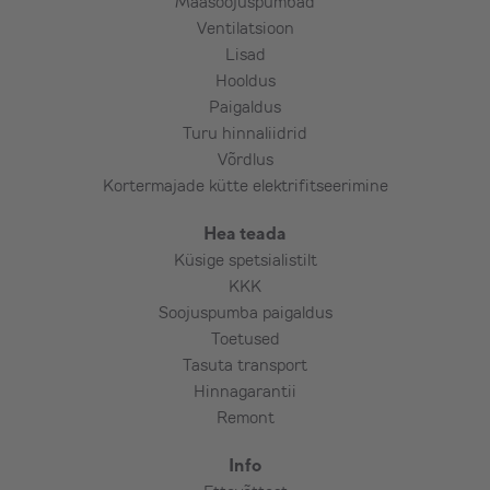
Maasoojuspumbad
Ventilatsioon
Lisad
Hooldus
Paigaldus
Turu hinnaliidrid
Võrdlus
Kortermajade kütte elektrifitseerimine
Hea teada
Küsige spetsialistilt
KKK
Soojuspumba paigaldus
Toetused
Tasuta transport
Hinnagarantii
Remont
Info