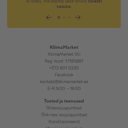
ei oleks, me toome selle sinuni
täiesti
Väljavõttete tegemist olemasolevale
tasuta
.
süsteemile
Kaitseautomaati elektrikilbis
Toitekaablit ja selle paigaldust
Tarbevee andurit
Kütte- ja tarbevee torustiku isoleerimist
Üldehitustöid
KliimaMarket
Projektdokumentatsiooni ja teostusjooniseid
KliimaMarket OÜ
Reg. kood: 17195887
+372 601 0295
Facebook
kontakt@kliimamarket.ee
E-R 9:00 – 18:00
Tooted ja teenused
Õhksoojuspumbad
Õhk-vesi soojuspumbad
Konditsioneerid