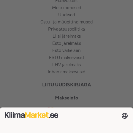
Ettevõttest
Meie inimesed
Uudised
Ostu- ja müügitingimused
Privaatsuspoliitika
Liisi järelmaks
Esto järelmaks
Esto väikelaen
ESTO makseviisid
LHV järelmaks
Inbank makseviisid
LIITU UUDISKIRJAGA
Makseinfo