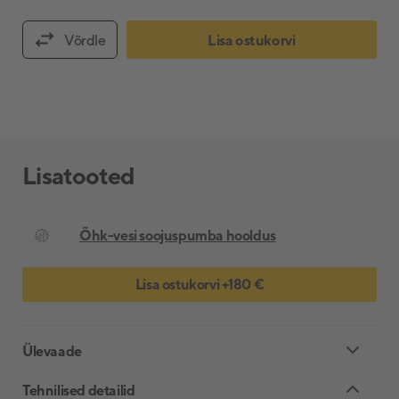
Võrdle
Lisa ostukorvi
Lisatooted
Õhk-vesi soojuspumba hooldus
Lisa ostukorvi
+
180 €
Ülevaade
Tehnilised detailid