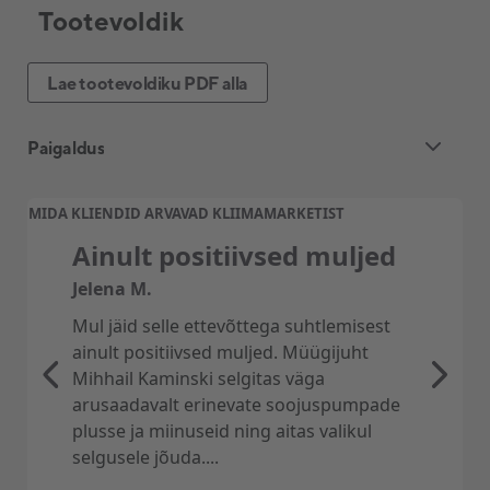
Tootevoldik
Lae tootevoldiku PDF alla
Paigaldus
3 siseosaga õhksoojuspumba
MIDA KLIENDID ARVAVAD KLIIMAMARKETIST
standardpaigaldus
Ainult positiivsed muljed
Õhk-õhk soojuspumba standardpaigaldus
sisaldab järgmist
:
Jelena M.
– 3 Siseosa paigaldus kuni 2,5 m kõrgusele
Mul jäid selle ettevõttega suhtlemisest
– Välisosa paigaldus kuni 1,5 m kõrgusele
ainult positiivsed muljed. Müügijuht
maapinnast
Mihhail Kaminski selgitas väga
– Sise- ja välisosade vaheline ühendustoru ja
arusaadavalt erinevate soojuspumpade
elektrikaabel kuni 2×5 m
plusse ja miinuseid ning aitas valikul
– Välisosa seinakinnitus, vibratsioonikaitse,
selgusele jõuda....
kummipuksid ning paigaldus