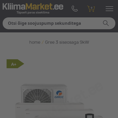
0
home
/
Gree 3 siseosaga 9kW
A+