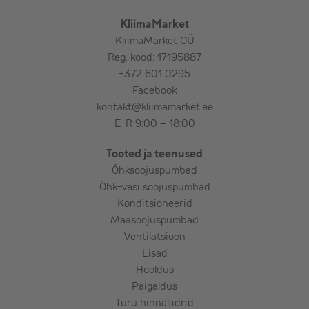
kanalisatsiooniga, haisulukk
– Pikem torustik, pikem karbik, nurgad,
KliimaMarket
vahetükid, lõõtsad
KliimaMarket OÜ
– Elektritoite toomine seadmeni
Reg. kood: 17195887
– Elektrikilpi automaadi paigaldus ja kaabli
+372 601 0295
vedu seadmeni
Facebook
– Külmaaine lisamine (standard pikkuse
kontakt@kliimamarket.ee
ulatuses on seadmed eeltäidetud) Külmaaine
E-R 9:00 – 18:00
lisamine alates 7 m toru puhul.
Tooted ja teenused
– Tõstuki kasutamine
Õhksoojuspumbad
– Teemantpuurimine – armeeritud betoon,
Õhk-vesi soojuspumbad
maakivi, paas, punane tellis jms
Konditsioneerid
Maasoojuspumbad
Ventilatsioon
Lisatööde eest tasumine kohapeal
Lisad
paigaldajale.
Hooldus
Paigaldus
Turu hinnaliidrid
Oluline! Klient vastutab olemasoleva