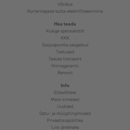
Võrdlus
tarbitava vooluvõimsuse sobivuse eest.
Kortermajade kütte elektrifitseerimine
Vajadusel on kliendil kooskõlastus maja
omaniku/ühistu/omavalitsuse ja/või
Hea teada
muinsuskaitsega.
Küsige spetsialistilt
KKK
Soojuspumba paigaldus
Paigaldused toimuvad tööpäeviti!
Toetused
Tasuta transport
Hinnagarantii
Remont
Info
Ettevõttest
Meie inimesed
Uudised
Ostu- ja müügitingimused
Privaatsuspoliitika
Liisi järelmaks