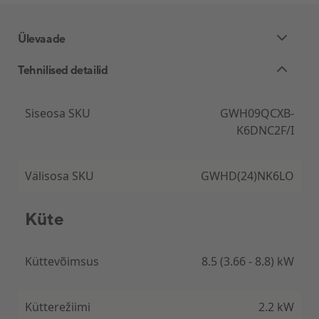
Ülevaade
Tehnilised detailid
Energiasäästlik
Siseosa SKU
GWH09QCXB-
K6DNC2F/I
Gree Lomo Nordicul on energia säästu režiim, mis
hoiab Teie küttekulutused minimaalsetena.
Õhksoojuspump kasutab loodussõbralikku
Välisosa SKU
GWHD(24)NK6LO
külmaainet R32.
Küte
Küttevõimsus
8.5 (3.66 - 8.8) kW
Nutikas seade
Soojuspump on WiFi-ga kontrollitav, luues Teile
Kütterežiimi
2.2 kW
võimaluse mugavdada enda elu ja saabuda juba