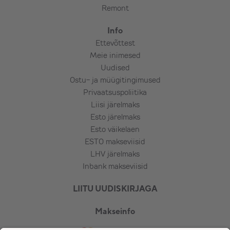
Remont
Info
Ettevõttest
Meie inimesed
Uudised
Ostu- ja müügitingimused
Privaatsuspoliitika
Liisi järelmaks
Esto järelmaks
Esto väikelaen
ESTO makseviisid
LHV järelmaks
Inbank makseviisid
LIITU UUDISKIRJAGA
Makseinfo