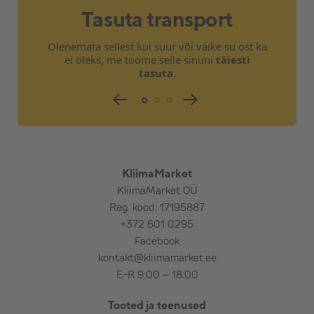
– Kulumaterjalid standardpaigaldusele
Tasuta transport
– Seadme testimine
Olenemata sellest kui suur või väike su ost ka
Vajadusel lisatasu eest
(lisamaterjalide
ei oleks, me toome selle sinuni
täiesti
vajaduse ja kulu selgitab välja paigaldaja
tasuta
.
koostöös tellijaga)
:
– Välisosa maaraam, kiviplaadid välisosa alla
(saab osta meilt)
– Kondensveepump(pumbad), ühendamine
kanalisatsiooniga, haisulukk
– Pikem torustik, pikem karbik, nurgad,
KliimaMarket
vahetükid, lõõtsad
KliimaMarket OÜ
– Elektritoite toomine seadmeni
Reg. kood: 17195887
– Elektrikilpi automaadi paigaldus ja kaabli
+372 601 0295
vedu seadmeni
Facebook
– Külmaaine lisamine (standard pikkuse
kontakt@kliimamarket.ee
ulatuses on seadmed eeltäidetud) Külmaaine
E-R 9:00 – 18:00
lisamine alates 7 m toru puhul.
Tooted ja teenused
– Tõstuki kasutamine