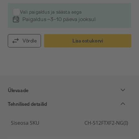
Vali paigaldus ja säästa aega
Paigaldus ~3-10 päeva jooksul
Võrdle
Lisa ostukorvi
Ülevaade
Tehnilised detailid
Keskonnasõbralik jahutusseade
Siseosa SKU
CH-S12FTXF2-NG(I)
Cooper&Hunter õhksoojuspumbas kasutatakse R32