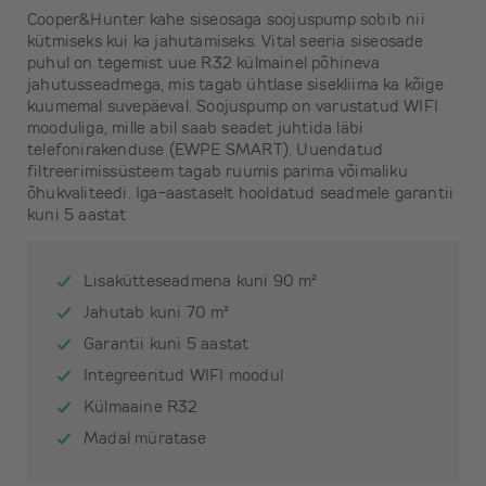
Cooper&Hunter kahe siseosaga soojuspump sobib nii
kütmiseks kui ka jahutamiseks. Vital seeria siseosade
puhul on tegemist uue R32 külmainel põhineva
jahutusseadmega, mis tagab ühtlase sisekliima ka kõige
kuumemal suvepäeval. Soojuspump on varustatud WIFI
mooduliga, mille abil saab seadet juhtida läbi
telefonirakenduse (EWPE SMART). Uuendatud
filtreerimissüsteem tagab ruumis parima võimaliku
õhukvaliteedi. Iga-aastaselt hooldatud seadmele garantii
kuni 5 aastat
Lisakütteseadmena kuni 90 m²
Jahutab kuni 70 m²
Garantii kuni 5 aastat
Integreeritud WIFI moodul
Külmaaine R32
Madal müratase