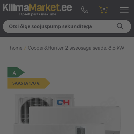
0
home
/
Cooper&Hunter 2 siseosaga seade, 8,5 kW
A
SÄÄSTA 170 €