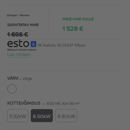
MEIE HIND SULLE
SOOVITATAV HIND
1 528 €
1 698 €
0€ lisakulu. 6x 254,67 €/kuus
Loe rohkem
VÄRV
→
Valge
KÜTTEVÕIMSUS →
8.50 kW, kuni 90 m²
5.92kW
8.50kW
8.80kW