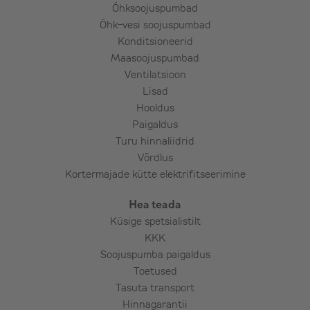
Õhksoojuspumbad
– Teemantpuurimine – armeeritud betoon,
Õhk-vesi soojuspumbad
maakivi, paas, punane tellis jms
Konditsioneerid
Maasoojuspumbad
Ventilatsioon
Lisatööde eest tasumine kohapeal
Lisad
paigaldajale.
Hooldus
Paigaldus
Turu hinnaliidrid
Oluline! Klient vastutab olemasoleva
Võrdlus
tarbitava vooluvõimsuse sobivuse eest.
Kortermajade kütte elektrifitseerimine
Vajadusel on kliendil kooskõlastus maja
omaniku/ühistu/omavalitsuse ja/või
Hea teada
muinsuskaitsega.
Küsige spetsialistilt
KKK
Soojuspumba paigaldus
Paigaldused toimuvad tööpäeviti!
Toetused
Tasuta transport
Hinnagarantii