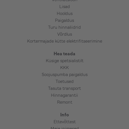
Lisatööde eest tasumine kohapeal
Lisad
paigaldajale.
Hooldus
Paigaldus
Turu hinnaliidrid
Oluline! Klient vastutab olemasoleva
Võrdlus
tarbitava vooluvõimsuse sobivuse eest.
Kortermajade kütte elektrifitseerimine
Vajadusel on kliendil kooskõlastus maja
omaniku/ühistu/omavalitsuse ja/või
Hea teada
muinsuskaitsega.
Küsige spetsialistilt
KKK
Soojuspumba paigaldus
Paigaldused toimuvad tööpäeviti!
Toetused
Tasuta transport
Hinnagarantii
Remont
Info
Ettevõttest
Meie inimesed