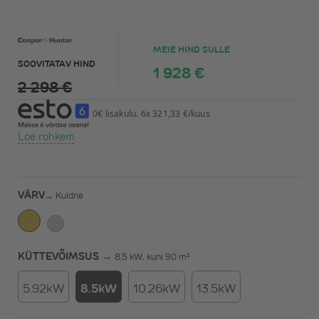
MEIE HIND SULLE
SOOVITATAV HIND
1 928 €
2 298 €
0€ lisakulu. 6x 321,33 €/kuus
Loe rohkem
VÄRV
→
Kuldne
KÜTTEVÕIMSUS →
8.5 kW, kuni 90 m²
5.92kW
8.5kW
10.26kW
13.5kW