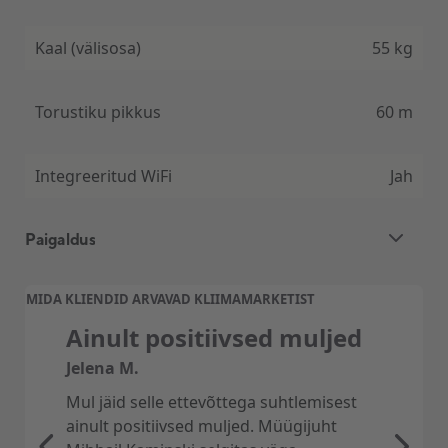
Kaal (välisosa)
55 kg
Inverter-tehnoloogia
Torustiku pikkus
60 m
Cooper&Hunter Supreme Continental seeria
soojuspump kasutab Inverter-tehnoloogiat, mis
tagab väga tõhusa ja energiasäästliku jahutamise.
Integreeritud WiFi
Jah
Inverter-tehnoloogia võimaldab soojuspumbal
automaatselt reguleerida oma võimsust vastavalt
ruumi temperatuurile, mis tagab energia kokkuhoiu
Paigaldus
ja parema jõudluse.
2 siseosaga õhksoojuspumba
MIDA KLIENDID ARVAVAD KLIIMAMARKETIST
standardpaigaldus
Ainult positiivsed muljed
Õhk-õhk soojuspumba standardpaigaldus
sisaldab järgmist
:
Jelena M.
– 2 Siseosa paigaldus kuni 2,5 m kõrgusele
Mul jäid selle ettevõttega suhtlemisest
– Välisosa paigaldus kuni 1,5 m kõrgusele
ainult positiivsed muljed. Müügijuht
maapinnast