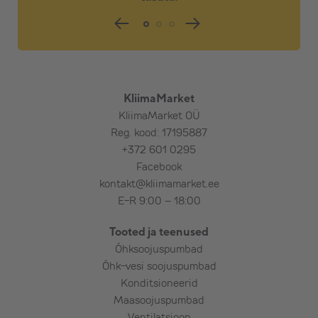
koostöös tellijaga)
:
– Välisosa maaraam, kiviplaadid välisosa alla
(saab osta meilt)
– Kondensveepump(pumbad), ühendamine
kanalisatsiooniga, haisulukk
– Pikem torustik, pikem karbik, nurgad,
KliimaMarket
vahetükid, lõõtsad
KliimaMarket OÜ
– Elektritoite toomine seadmeni
Reg. kood: 17195887
– Elektrikilpi automaadi paigaldus ja kaabli
+372 601 0295
vedu seadmeni
Facebook
– Külmaaine lisamine (standard pikkuse
kontakt@kliimamarket.ee
ulatuses on seadmed eeltäidetud) Külmaaine
E-R 9:00 – 18:00
lisamine alates 7 m toru puhul.
Tooted ja teenused
– Tõstuki kasutamine
Õhksoojuspumbad
– Teemantpuurimine – armeeritud betoon,
Õhk-vesi soojuspumbad
maakivi, paas, punane tellis jms
Konditsioneerid
Maasoojuspumbad
Ventilatsioon