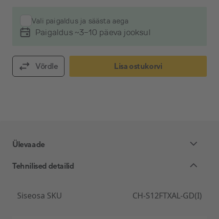
Vali paigaldus ja säästa aega
Paigaldus ~3-10 päeva jooksul
Võrdle
Lisa ostukorvi
Ülevaade
Tehnilised detailid
Keskkonnasõbralik soojuspump
Siseosa SKU
CH-S12FTXAL-GD(I)
Cooper&Hunter Supreme Continental seeria