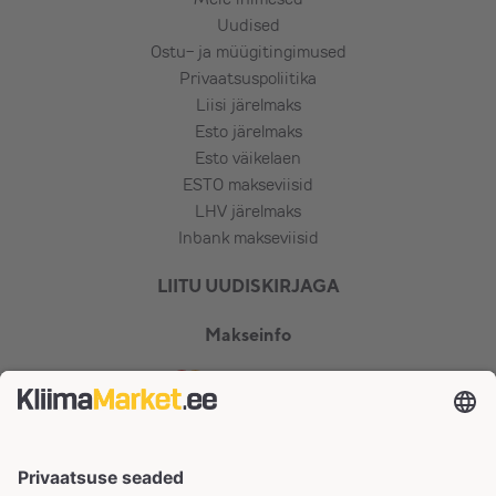
Uudised
Ostu- ja müügitingimused
Privaatsuspoliitika
Liisi järelmaks
Esto järelmaks
Esto väikelaen
ESTO makseviisid
LHV järelmaks
Inbank makseviisid
LIITU UUDISKIRJAGA
Makseinfo