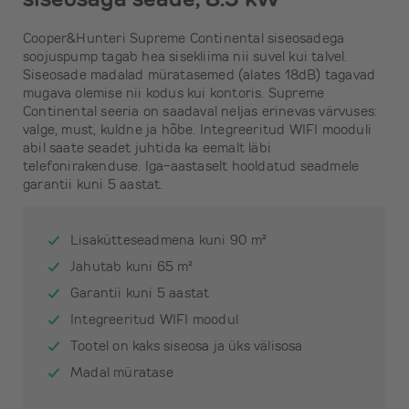
Cooper&Hunteri Supreme Continental siseosadega
soojuspump tagab hea sisekliima nii suvel kui talvel.
Siseosade madalad müratasemed (alates 18dB) tagavad
mugava olemise nii kodus kui kontoris. Supreme
Continental seeria on saadaval neljas erinevas värvuses:
valge, must, kuldne ja hõbe. Integreeritud WIFI mooduli
abil saate seadet juhtida ka eemalt läbi
telefonirakenduse. Iga-aastaselt hooldatud seadmele
garantii kuni 5 aastat.
Lisakütteseadmena kuni 90 m²
Jahutab kuni 65 m²
Garantii kuni 5 aastat
Integreeritud WIFI moodul
Tootel on kaks siseosa ja üks välisosa
Madal müratase