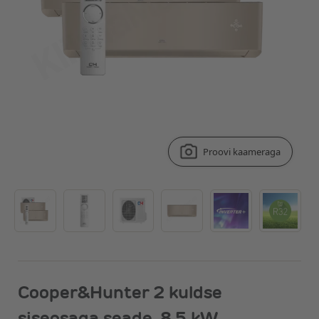
Proovi kaameraga
Cooper&Hunter 2 kuldse
siseosaga seade, 8.5 kW