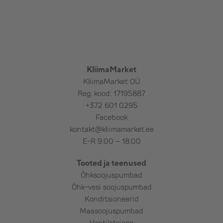
KliimaMarket
KliimaMarket OÜ
Reg. kood: 17195887
+372 601 0295
Facebook
kontakt@kliimamarket.ee
E-R 9:00 – 18:00
Tooted ja teenused
Õhksoojuspumbad
Õhk-vesi soojuspumbad
Konditsioneerid
Maasoojuspumbad
Ventilatsioon