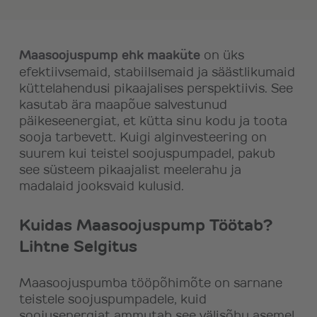
Maasoojuspump
ehk
maaküte
on üks
efektiivsemaid, stabiilsemaid ja säästlikumaid
küttelahendusi pikaajalises perspektiivis. See
kasutab ära maapõue salvestunud
päikeseenergiat, et kütta sinu kodu ja toota
sooja tarbevett. Kuigi alginvesteering on
suurem kui teistel soojuspumpadel, pakub
see süsteem pikaajalist meelerahu ja
madalaid jooksvaid kulusid.
Kuidas Maasoojuspump Töötab?
Lihtne Selgitus
Maasoojuspumba tööpõhimõte on sarnane
teistele soojuspumpadele, kuid
soojusenergiat ammutab see välisõhu asemel