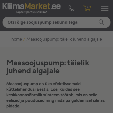
0
home
/
Maasoojuspump: täielik juhend algajale
Maasoojuspump: täielik
juhend algajale
Maasoojuspump on üks efektiivsemaid
küttelahendusi Eestis. Loe, kuidas see
keskkonnasõbralik süsteem töötab, mis on selle
eelised ja puudused ning mida paigaldamisel silmas
pidada.