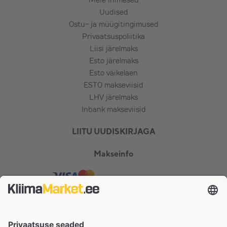
Uudised
Ostu- ja müügitingimused
Privaatsuspoliitika
Liisi järelmaks
Esto järelmaks
Esto väikelaen
ESTO makseviisid
LHV järelmaks
Inbank makseviisid
LIITU UUDISKIRJAGA
Makseinfo