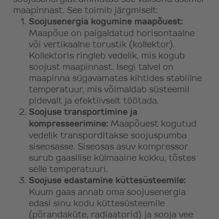
maapinnast. See toimib järgmiselt:
Soojusenergia kogumine maapõuest:
Maapõue on paigaldatud horisontaalne
või vertikaalne torustik (kollektor).
Kollektoris ringleb vedelik, mis kogub
soojust maapinnast. Isegi talvel on
maapinna sügavamates kihtides stabiilne
temperatuur, mis võimaldab süsteemil
pidevalt ja efektiivselt töötada.
Soojuse transportimine ja
kompresseerimine:
Maapõuest kogutud
vedelik transporditakse soojuspumba
siseosasse. Siseosas asuv kompressor
surub gaasilise külmaaine kokku, tõstes
selle temperatuuri.
Soojuse edastamine küttesüsteemile:
Kuum gaas annab oma soojusenergia
edasi sinu kodu küttesüsteemile
(põrandaküte, radiaatorid) ja sooja vee