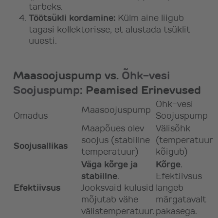
tarbeks.
Töötsükli kordamine:
Külm aine liigub
tagasi kollektorisse, et alustada tsüklit
uuesti.
Maasoojuspump vs.
Õhk-vesi
Soojuspump
: Peamised Erinevused
Õhk-vesi
Maasoojuspump
Omadus
Soojuspump
Maapõues olev
Välisõhk
soojus (stabiilne
(temperatuur
Soojusallikas
temperatuur)
kõigub)
Väga kõrge ja
Kõrge
.
stabiilne
.
Efektiivsus
Efektiivsus
Jooksvaid kulusid
langeb
mõjutab vähe
märgatavalt
välistemperatuur.
pakasega.