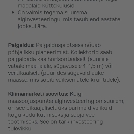
madalaid küttekulusid.
On valmis tegema suurema
alginvesteeringu, mis tasub end aastate
jooksul ära.
Paigaldus:
Paigaldusprotsess nõuab
põhjalikku planeerimist. Kollektorid saab
paigaldada kas horisontaalselt (suurele
vabale maa-alale, sügavusele 1-1,5 m) või
vertikaalselt (puurides sügavaid auke
maasse, mis sobib väiksematele kruntidele).
Kliimamarketi soovitus:
Kuigi
maasoojuspumba alginvesteering on suurem,
on see pikaajaliselt üks parimaid valikuid
kogu kodu kütmiseks ja sooja vee
tootmiseks. See on tark investeering
tulevikku.