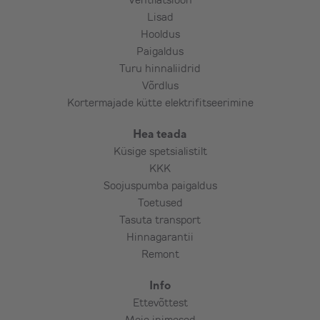
Lisad
Hooldus
Paigaldus
Turu hinnaliidrid
Võrdlus
Kortermajade kütte elektrifitseerimine
Hea teada
Küsige spetsialistilt
KKK
Soojuspumba paigaldus
Toetused
Tasuta transport
Hinnagarantii
Remont
Info
Ettevõttest
Meie inimesed