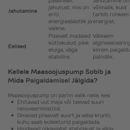
passiivset
Jahutamine on
jahutust, mis on
võimalik, kuid
Jahutamine
eriti
tarbib rohkem
energiasäästlik ja
energiat.
vaikne.
Püsivalt madalad
Väiksem
küttekulud, pikk
alginvesteering
Eelised
eluiga, väga
kiirem paigaldu
stabiilne.
paindlik.
Kellele Maasoojuspump Sobib ja
Mida
Paigaldamisel
Jälgida?
Maasoojuspump on parim valik neile, kes:
Ehitavad uut maja või teevad suuri
renoveerimistöid.
Omavad piisavalt suurt ja vaba krunti,
kuhu saab kollektorid paigaldada.
Hindavad pikaajalist stabiilsust ja väga