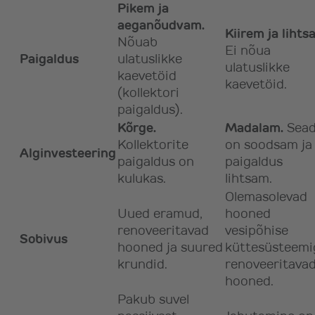
Pikem ja
aeganõudvam.
Kiirem ja lihts
Nõuab
Ei nõua
Paigaldus
ulatuslikke
ulatuslikke
kaevetöid
kaevetöid.
(kollektori
paigaldus).
Kõrge.
Madalam.
Sea
Kollektorite
on soodsam ja
Alginvesteering
paigaldus on
paigaldus
kulukas.
lihtsam.
Olemasolevad
Uued eramud,
hooned
renoveeritavad
vesipõhise
Sobivus
hooned ja suured
küttesüsteemi
krundid.
renoveeritava
hooned.
Pakub suvel