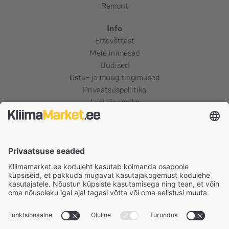
Remont
Info
Ettevõttest
Meie inimesed
Uudised
Ostu- ja müügitingimused
Privaatsuspoliitika
Liisi järelmaks
Esto järelmaks
Esto väikelaen
ESTO makseviisid
LHV järelmaks
Inbank makseviisid
LIITU UUDISKIRJAGA
Makseinfo