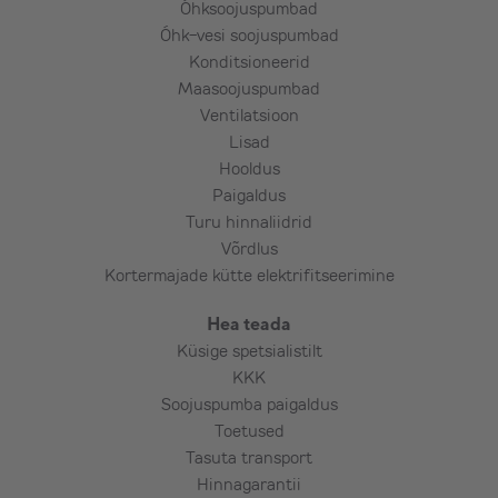
Õhksoojuspumbad
Õhk-vesi soojuspumbad
Konditsioneerid
Maasoojuspumbad
Ventilatsioon
Lisad
Hooldus
Paigaldus
Turu hinnaliidrid
Võrdlus
Kortermajade kütte elektrifitseerimine
Hea teada
Küsige spetsialistilt
KKK
Soojuspumba paigaldus
Toetused
Tasuta transport
Hinnagarantii