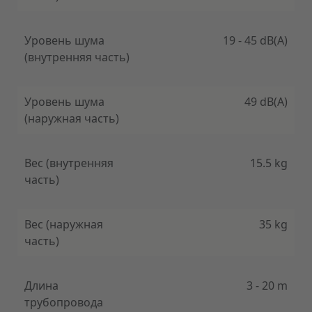
Кроме того, в устройство также встроен WiFi-
контроллер, что позволяет управлять
Уровень шума
19 - 45 dB(A)
устройством через смарт-устройство, даже когда
вы находитесь вдали от дома.
(внутренняя часть)
Уровень шума
49 dB(A)
(наружная часть)
Вес (внутренняя
15.5 kg
часть)
Вес (наружная
35 kg
часть)
Длина
3 - 20 m
трубопровода