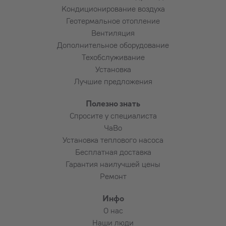
длины
Кондиционирование воздуха
Подведение электропитания к
Геотермальное отопление
устройству
Вентиляция
Установка автомата в электрощиток и
Дополнительное оборудование
прокладка кабеля до устройства
Техобслуживание
Пользование подъёмником
Установка
Алмазное сверление армированного
Лучшие предложения
бетона, бутового камня, плитняка,
красного кирпича и т. п. (по
Полезно знать
договорённости)
Спросите у специалиста
ЧаВо
Установка теплового насоса
Потребность в дополнительных материалах
Бесплатная доставка
и их расход выясняется установщиком
Гарантия наилучшей цены
совместно с заказчиком.
Ремонт
Инфо
О нас
Наши люди