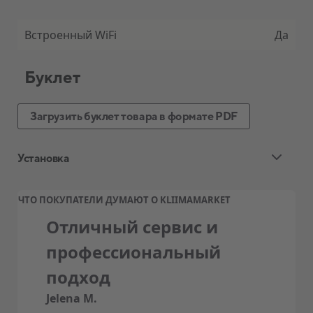
Встроенный WiFi
Да
Буклет
Загрузить буклет товара в формате PDF
Установка
Стандартная установка воздушного
ЧТО ПОКУПАТЕЛИ ДУМАЮТ О KLIIMAMARKET
теплового насоса и кондиционера
Отличный сервис и
Ценовой пакет квалифицированной
профессиональный
стандартной установки, обычно
подход
включает:
Jelena M.
Приезд на выбранное место установки