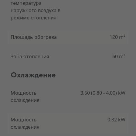
температура
наружного воздуха в
режиме отопления
Двухсекционный воздушный дефлектор
Площадь обогрева
120 m²
Два автономно функционирующих дефлектора
воздуха направляют поток воздуха в нужную
часть помещения, охлаждая или нагревая воздух,
Зона отопления
60 m²
чтобы обеспечить нужную температуру во всем
помещении.
Охлаждение
Мощность
3.50 (0.80 - 4.00) kW
охлаждения
3D-сенсор I-See
Сенсор 3D-i обнаруживает присутствие и
местоположение людей в комнате и
Мощность
0.82 kW
соответственно приспосабливает к этому работу
охлаждения
кондиционера. Это позволяет настенной модели