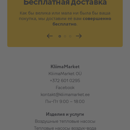
Бесплатная доставка
договорённости)
Электропитание предусмотрено
Как бы велика или мала ни была бы ваша
поблизости от внутреннего или
покупка, мы доставим её вам
совершенно
наружного блока на расстоянии 2,5 м
бесплатно
.
Короткое обучение, ознакомление с
основными функциями изделия
Расходные материалы для стандартной
установки
Тестирование изделия
KliimaMarket
KliimaMarket OÜ
При необходимости, в дополнение к
+372 601 0295
стандартной установке за
Facebook
дополнительную плату:
kontakt@kliimamarket.ee
Пн-Пт 9:00 – 18:00
Подставка (рама) для наземного
крепления наружного блока,
Изделия и услуги
Каменная плита под наружный блок
Воздушные тепловые насосы
Коробы для труб и проводов большей
Тепловые насосы воздух-вода