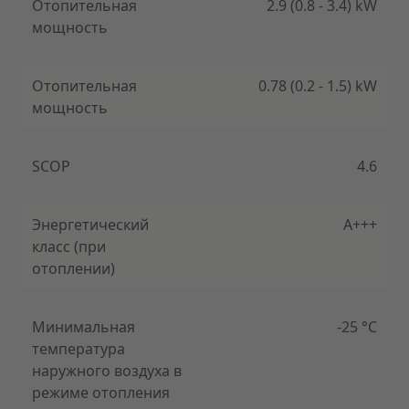
Отопительная
2.9 (0.8 - 3.4) kW
мощность
Отопительная
0.78 (0.2 - 1.5) kW
Кондиционер с боковым выпуском
мощность
Боковые S-образные вентиляционные отверстия
BreezeleSS + позволяют большему количеству
воздуха проникать в комнату не только спереди,
SCOP
4.6
но и с боков. Таким образом приятный
прохладный воздух достигает каждый уголок
комнаты. Кроме того, благодаря 7928
мини-
Энергетический
A+++
отверстиям
BreezeleSS + может понижать
класс (при
температуру в помещении без каких-либо
отоплении)
неожиданных эффектов.
Минимальная
-25 °C
температура
наружного воздуха в
В скорости есть прелесть
режиме отопления