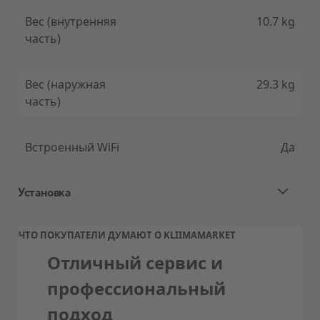
Вес (внутренняя
10.7 kg
часть)
Вес (наружная
29.3 kg
часть)
Встроенный WiFi
Да
Установка
Стандартная установка воздушного
ЧТО ПОКУПАТЕЛИ ДУМАЮТ О KLIIMAMARKET
теплового насоса и кондиционера
Отличный сервис и
Ценовой пакет квалифицированной
профессиональный
стандартной установки, обычно
подход
включает: