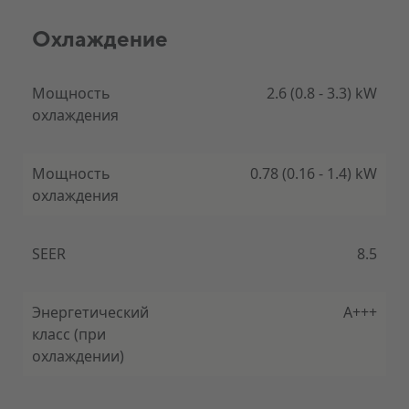
Режим охлаждения: температура воздуха на
выходе 23 ° C достигается всего за 40 секунд.
Охлаждение
Режим обогрева: температура воздуха на выходе
35 ° C всего за одну минуту.
Мощность
2.6 (0.8 - 3.3) kW
охлаждения
Мощность
0.78 (0.16 - 1.4) kW
охлаждения
Встроенный модуль Wi-Fi
Позволяет управлять кондиционером с помощью
SEER
8.5
смартфона, где бы вы ни находились.
Энергетический
A+++
класс (при
охлаждении)
Очень тихий