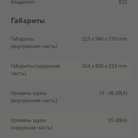
Хладагент
R32
Благодаря совершенно новой конструкции
воздуховыпускного отверстия Midea BreezeleSS +
и вентилятора поток воздуха очень плавный. Это
Габариты
обеспечивает меньший рабочий шум: 21 дБ. Вы
можете насладиться приятной прохладой в
чрезвычайно умиротворенной атмосфере.
Габариты
325 x 940 x 193 mm
(внутренняя часть)
Midea BreezeleSS + также включает «тихий
режим», который снижает как воздушный поток,
так и скорость вентилятора, чтобы
Габариты (наружная
554 x 800 x 333 mm
минимизировать шум. Так вы сможете спокойно
спать по ночам.
часть)
Уровень шума
19 - 38 dB(A)
(внутренняя часть)
Уровень шума
55 dB(A)
(наружная часть)