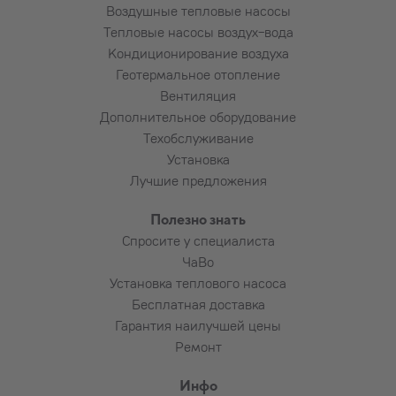
Воздушные тепловые насосы
Коробы для труб и проводов большей
Тепловые насосы воздух-вода
длины
Кондиционирование воздуха
Подведение электропитания к
Геотермальное отопление
устройству
Вентиляция
Установка автомата в электрощиток и
Дополнительное оборудование
прокладка кабеля до устройства
Техобслуживание
Пользование подъёмником
Установка
Алмазное сверление армированного
Лучшие предложения
бетона, бутового камня, плитняка,
красного кирпича и т. п. (по
Полезно знать
договорённости)
Спросите у специалиста
ЧаВо
Установка теплового насоса
Потребность в дополнительных материалах
Бесплатная доставка
и их расход выясняется установщиком
Гарантия наилучшей цены
совместно с заказчиком.
Ремонт
Инфо