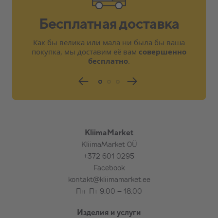
плитняка, красного кирпича (по
Бесплатная доставка
договорённости)
Электропитание предусмотрено
Как бы велика или мала ни была бы ваша
поблизости от внутреннего или
покупка, мы доставим её вам
совершенно
наружного блока на расстоянии 2,5 м
бесплатно
.
Короткое обучение, ознакомление с
основными функциями изделия
Расходные материалы для стандартной
установки
Тестирование изделия
KliimaMarket
KliimaMarket OÜ
При необходимости, в дополнение к
+372 601 0295
стандартной установке за
Facebook
дополнительную плату:
kontakt@kliimamarket.ee
Пн-Пт 9:00 – 18:00
Подставка (рама) для наземного
крепления наружного блока,
Изделия и услуги
Каменная плита под наружный блок