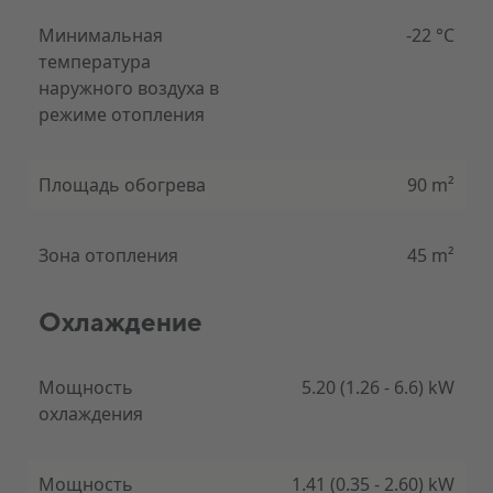
Минимальная
-22 °C
температура
наружного воздуха в
режиме отопления
Чистый климат в помещении (холодная плазма)
Испытайте новый уровень качества воздуха в
Площадь обогрева
90 m²
помещении с нашими современными тепловыми
насосами Gree, оснащенными передовой
технологией холодной плазмы. Попрощайтесь с
переносимыми по воздуху загрязнителями и
Зона отопления
45 m²
приветствуйте более здоровую и комфортную
среду обитания.
Охлаждение
Технология холодной плазмы направлена ​​на
Мощность
5.20 (1.26 - 6.6) kW
снижение загрязнения воздуха и улучшение
охлаждения
качества воздуха в помещении, помогая создать
более здоровую и комфортную среду для жизни,
работы и отдыха. Это может быть особенно
Мощность
1.41 (0.35 - 2.60) kW