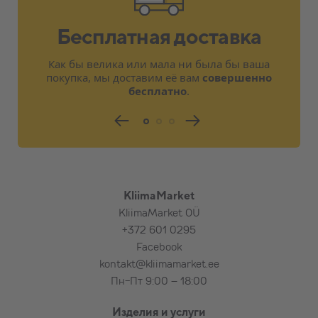
армированного бетона, бутового камня,
плитняка, красного кирпича (по
Бесплатная доставка
договорённости)
Электропитание предусмотрено
Как бы велика или мала ни была бы ваша
поблизости от внутреннего или
покупка, мы доставим её вам
совершенно
наружного блока на расстоянии 2,5 м
бесплатно
.
Короткое обучение, ознакомление с
основными функциями изделия
Расходные материалы для стандартной
установки
Тестирование изделия
KliimaMarket
KliimaMarket OÜ
При необходимости, в дополнение к
+372 601 0295
стандартной установке за
Facebook
дополнительную плату:
kontakt@kliimamarket.ee
Пн-Пт 9:00 – 18:00
Подставка (рама) для наземного
крепления наружного блока,
Изделия и услуги