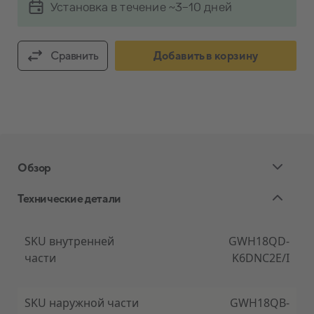
Установка в течение ~3-10 дней
Сравнить
Добавить в корзину
Обзор
Технические детали
Экологически чистый тепловой насос
SKU внутренней
GWH18QD-
части
K6DNC2E/I
В воздушном тепловом насосе Gree Lomo Nordic
используется хладагент R32, который широко
используется в кондиционерах и тепловых
SKU наружной части
GWH18QB-
насосах. Это один из новейших хладагентов,