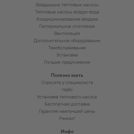
Каменная плита под наружный блок
Воздушные тепловые насосы
Коробы для труб и проводов большей
Тепловые насосы воздух-вода
длины
Кондиционирование воздуха
Подведение электропитания к
Геотермальное отопление
устройству
Вентиляция
Установка автомата в электрощиток и
Дополнительное оборудование
прокладка кабеля до устройства
Техобслуживание
Пользование подъёмником
Установка
Алмазное сверление армированного
Лучшие предложения
бетона, бутового камня, плитняка,
красного кирпича и т. п. (по
Полезно знать
договорённости)
Спросите у специалиста
ЧаВо
Установка теплового насоса
Потребность в дополнительных материалах
Бесплатная доставка
и их расход выясняется установщиком
Гарантия наилучшей цены
совместно с заказчиком.
Ремонт
Инфо