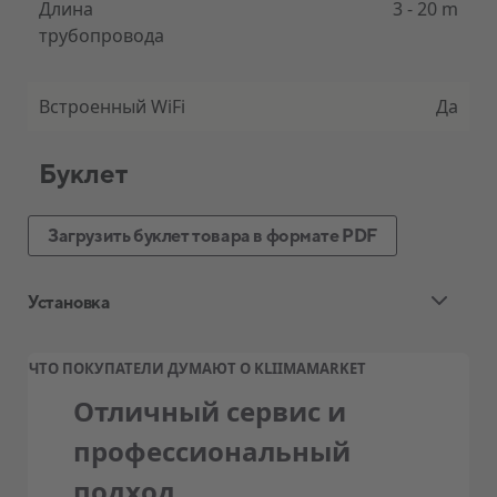
Длина
3 - 20 m
трубопровода
Встроенный WiFi
Да
Буклет
Загрузить буклет товара в формате PDF
Установка
Стандартная установка воздушного
ЧТО ПОКУПАТЕЛИ ДУМАЮТ О KLIIMAMARKET
теплового насоса и кондиционера
Отличный сервис и
Ценовой пакет квалифицированной
профессиональный
стандартной установки, обычно
подход
включает: