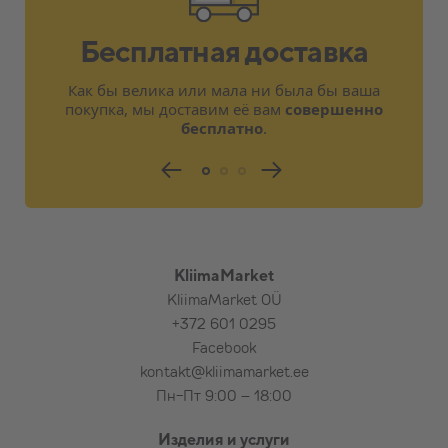
армированного бетона, бутового камня,
плитняка, красного кирпича (по
Бесплатная доставка
договорённости)
Электропитание предусмотрено
Как бы велика или мала ни была бы ваша
поблизости от внутреннего или
покупка, мы доставим её вам
совершенно
наружного блока на расстоянии 2,5 м
бесплатно
.
Короткое обучение, ознакомление с
основными функциями изделия
Расходные материалы для стандартной
установки
Тестирование изделия
KliimaMarket
KliimaMarket OÜ
При необходимости, в дополнение к
+372 601 0295
стандартной установке за
Facebook
дополнительную плату:
kontakt@kliimamarket.ee
Пн-Пт 9:00 – 18:00
Подставка (рама) для наземного
крепления наружного блока,
Изделия и услуги