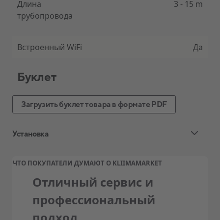
Длина
3 - 15 m
трубопровода
Встроенный WiFi
Да
Буклет
Загрузить буклет товара в формате PDF
Установка
Стандартная установка воздушного
ЧТО ПОКУПАТЕЛИ ДУМАЮТ О KLIIMAMARKET
теплового насоса и кондиционера
Отличный сервис и
Ценовой пакет квалифицированной
профессиональный
стандартной установки, обычно
подход
включает: