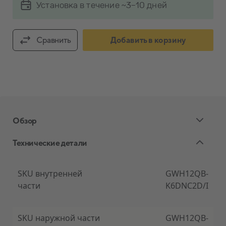
Установка в течение ~3-10 дней
Сравнить
Добавить в корзину
Обзор
Технические детали
Экологически чистый тепловой насос
SKU внутренней
GWH12QB-
части
K6DNC2D/I
В воздушном тепловом насосе Gree Lomo Nordic
используется хладагент R32, который широко
используется в кондиционерах и тепловых
SKU наружной части
GWH12QB-
насосах. Это один из новейших хладагентов,