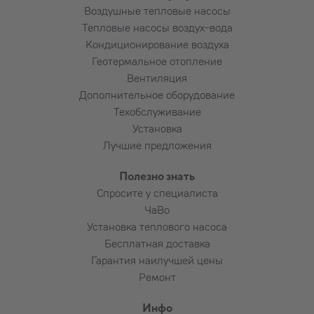
Каменная плита под наружный блок
Воздушные тепловые насосы
Коробы для труб и проводов большей
Тепловые насосы воздух-вода
длины
Кондиционирование воздуха
Подведение электропитания к
Геотермальное отопление
устройству
Вентиляция
Установка автомата в электрощиток и
Дополнительное оборудование
прокладка кабеля до устройства
Техобслуживание
Пользование подъёмником
Установка
Алмазное сверление армированного
Лучшие предложения
бетона, бутового камня, плитняка,
красного кирпича и т. п. (по
Полезно знать
договорённости)
Спросите у специалиста
ЧаВо
Установка теплового насоса
Потребность в дополнительных материалах
Бесплатная доставка
и их расход выясняется установщиком
Гарантия наилучшей цены
совместно с заказчиком.
Ремонт
Инфо