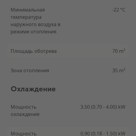
Минимальная
-22 °C
температура
наружного воздуха в
режиме отопления
Чистый климат в помещении (холодная плазма)
Испытайте новый уровень качества воздуха в
Площадь обогрева
70 m²
помещении с нашими современными тепловыми
насосами Gree, оснащенными передовой
технологией холодной плазмы. Попрощайтесь с
переносимыми по воздуху загрязнителями и
Зона отопления
35 m²
приветствуйте более здоровую и комфортную
среду обитания.
Охлаждение
Технология холодной плазмы направлена ​​на
Мощность
3.50 (0.70 - 4.00) kW
снижение загрязнения воздуха и улучшение
охлаждения
качества воздуха в помещении, помогая создать
более здоровую и комфортную среду для жизни,
работы и отдыха. Это может быть особенно
Мощность
0.90 (0.18 - 1.50) kW