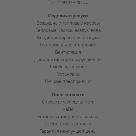
Пн-Пт 9:00 – 18:00
Подставка (рама) для наземного
крепления наружного блока,
Изделия и услуги
Каменная плита под наружный блок
Воздушные тепловые насосы
Коробы для труб и проводов большей
Тепловые насосы воздух-вода
длины
Кондиционирование воздуха
Подведение электропитания к
Геотермальное отопление
устройству
Вентиляция
Установка автомата в электрощиток и
Дополнительное оборудование
прокладка кабеля до устройства
Техобслуживание
Пользование подъёмником
Установка
Алмазное сверление армированного
Лучшие предложения
бетона, бутового камня, плитняка,
красного кирпича и т. п. (по
Полезно знать
договорённости)
Спросите у специалиста
ЧаВо
Установка теплового насоса
Потребность в дополнительных материалах
Бесплатная доставка
и их расход выясняется установщиком
Гарантия наилучшей цены
совместно с заказчиком.