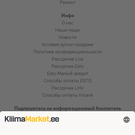
Ремонт
Инфо
О нас
Наши люди
Новости
Условия купли-продажи
Политика конфиденциальности
Рассрочка Liisi
Рассрочка Esto
Esto Малый кредит
Способы оплаты ESTO
Рассрочка LHV
Способы оплаты Inbank
Подпишитесь на информационный бюллетень
Сертификаты и способы оплаты