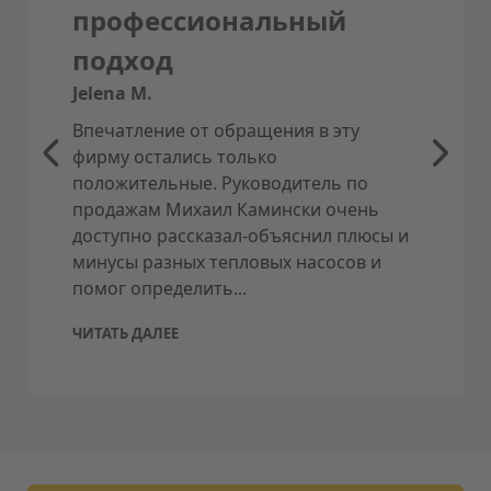
Ценовой пакет квалифицированной
профессиональный
стандартной установки, обычно
подход
включает:
Jelena M.
Приезд на выбранное место установки
Впечатление от обращения в эту
и часы работы (доступ должен быть
фирму остались только
обеспечен)
положительные. Руководитель по
Распаковка изделия
продажам Михаил Камински очень
Установка на высоту до 2,5 м
доступно рассказал-объяснил плюсы и
(внутренний и наружный блоки)
минусы разных тепловых насосов и
Соединительная труба между
помог определить...
внутренним и наружным блоками и
электрокабель до 5 м
ЧИТАТЬ ДАЛЕЕ
Крепление наружного блока на стену,
виброзащита, резиновые втулки и
установка
Пластмассовый короб для труб/
проводов 2 м, заглушка, шланг для
конденсационной воды