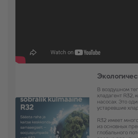
Экологичес
В воздушном те
хладагент R32, 
насосах. Это од
устаревшие хлад
R32 имеет мног
из основных пре
глобального поте