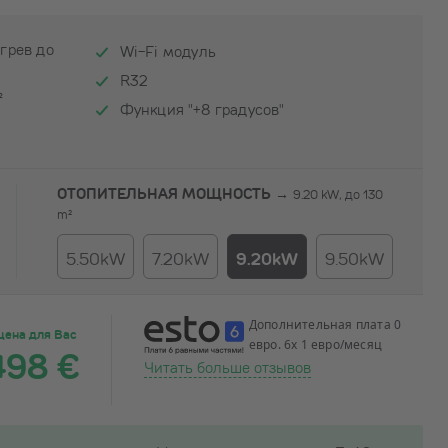
грев до
Wi-Fi модуль
R32
²
Функция "+8 градусов"
ОТОПИТЕЛЬНАЯ МОЩНОСТЬ →
9.20 kW, до 130
m²
5.50kW
7.20kW
9.20kW
9.50kW
Дополнительная плата 0
цена для Вас
евро. 6x 1 евро/месяц
498 €
Читать больше отзывов