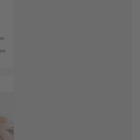
е
и.
ние