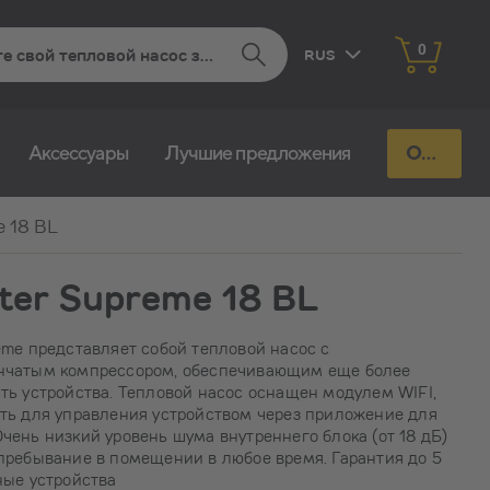
0
RUS
EST
Aксессуары
Лучшие предложения
Отправь запрос
FIN
 18 BL
ter Supreme 18 BL
me представляет собой тепловой насос с
нчатым компрессором, обеспечивающим еще более
ь устройства. Тепловой насос оснащен модулем WIFI,
ть для управления устройством через приложение для
ень низкий уровень шума внутреннего блока (от 18 дБ)
пребывание в помещении в любое время. Гарантия до 5
ные устройства