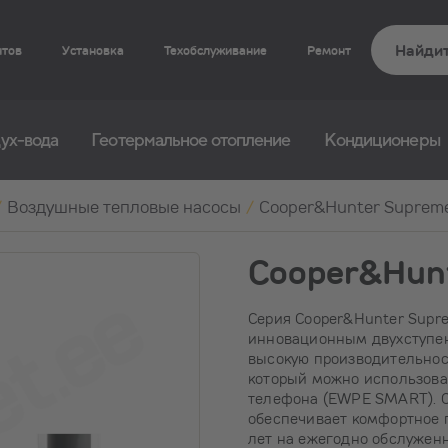
нтов
Установка
Техобслуживание
Ремонт
ух-вода
Геотермальное отопление
Кондиционеры
/
Воздушные тепловые насосы
/
Cooper&Hunter Supreme
Cooper&Hun
Серия Cooper&Hunter Supre
инновационным двухступе
высокую производительност
который можно использова
телефона (EWPE SMART). Оч
обеспечивает комфортное 
лет на ежегодно обслужен