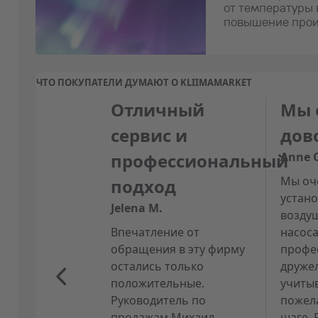
от температуры 
повышение прои
ЧТО ПОКУПАТЕЛИ ДУМАЮТ О KLIIMAMARKET
Отличный
Мы 
сервис и
дов
профессиональный
Anne 
Мы оч
подход
устан
Jelena M.
возду
Впечатление от
насос
обращения в эту фирму
профе
остались только
друже
положительные.
учиты
Руководитель по
пожел
продажам Михаил
шаге.