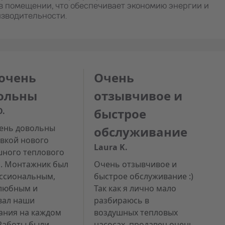
в помещении, что обеспечивает экономию энергии и
зводительности.
очень
Очень
ольны
отзывчивое и
O.
быстрое
ень довольны
обслуживание
овкой нового
Laura K.
шного теплового
а. Монтажник был
Очень отзывчивое и
ссиональным,
быстрое обслуживание :)
любным и
Так как я лично мало
вал наши
разбираюсь в
ания на каждом
воздушных тепловых
 Работы были
насосах, продавец очень