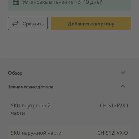
Установка в течение ~3-10 дней
Сравнить
Добавить в корзину
Обзор
Технические детали
Экологически чистый тепловой насос
SKU внутренней
CH-S12FVX-I
части
Воздушный тепловой насос Cooper&Hunter
Consol Inverter использует хладагент R32,
который широко используется в кондиционерах и
SKU наружной части
CH-S12FVX-O
тепловых насосах. Это один из новейших