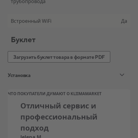
трубопровода
Встроенный WiFi
Да
Буклет
Загрузить буклет товара в формате PDF
Установка
Стандартная установка воздушного
ЧТО ПОКУПАТЕЛИ ДУМАЮТ О KLIIMAMARKET
теплового насоса и кондиционера
Отличный сервис и
Ценовой пакет квалифицированной
профессиональный
стандартной установки, обычно
подход
включает:
Jelena M.