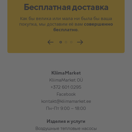
Бесплатная доставка
договорённости)
Электропитание предусмотрено
Как бы велика или мала ни была бы ваша
поблизости от внутреннего или
покупка, мы доставим её вам
совершенно
наружного блока на расстоянии 2,5 м
бесплатно
.
Короткое обучение, ознакомление с
основными функциями изделия
Расходные материалы для стандартной
установки
Тестирование изделия
KliimaMarket
KliimaMarket OÜ
При необходимости, в дополнение к
+372 601 0295
стандартной установке за
Facebook
дополнительную плату:
kontakt@kliimamarket.ee
Пн-Пт 9:00 – 18:00
Подставка (рама) для наземного
крепления наружного блока,
Изделия и услуги
Каменная плита под наружный блок
Воздушные тепловые насосы
Коробы для труб и проводов большей