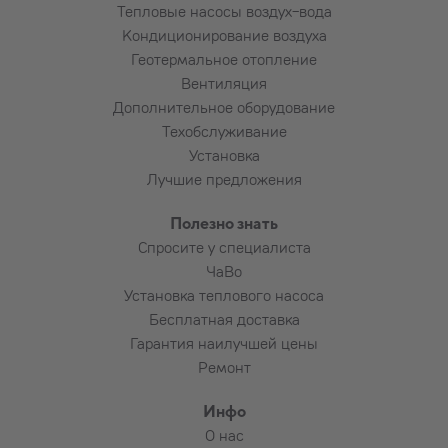
Тепловые насосы воздух-вода
длины
Кондиционирование воздуха
Подведение электропитания к
Геотермальное отопление
устройству
Вентиляция
Установка автомата в электрощиток и
Дополнительное оборудование
прокладка кабеля до устройства
Техобслуживание
Пользование подъёмником
Установка
Алмазное сверление армированного
Лучшие предложения
бетона, бутового камня, плитняка,
красного кирпича и т. п. (по
Полезно знать
договорённости)
Спросите у специалиста
ЧаВо
Установка теплового насоса
Потребность в дополнительных материалах
Бесплатная доставка
и их расход выясняется установщиком
Гарантия наилучшей цены
совместно с заказчиком.
Ремонт
Инфо
О нас