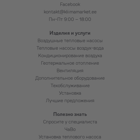
Facebook
дополнительную плату:
kontakt@kliimamarket.ee
Пн-Пт 9:00 – 18:00
Подставка (рама) для наземного
крепления наружного блока,
Изделия и услуги
Каменная плита под наружный блок
Воздушные тепловые насосы
Коробы для труб и проводов большей
Тепловые насосы воздух-вода
длины
Кондиционирование воздуха
Подведение электропитания к
Геотермальное отопление
устройству
Вентиляция
Установка автомата в электрощиток и
Дополнительное оборудование
прокладка кабеля до устройства
Техобслуживание
Пользование подъёмником
Установка
Алмазное сверление армированного
Лучшие предложения
бетона, бутового камня, плитняка,
красного кирпича и т. п. (по
Полезно знать
договорённости)
Спросите у специалиста
ЧаВо
Установка теплового насоса
Потребность в дополнительных материалах