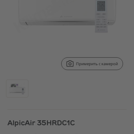
Примерить с камерой
AlpicAir 35HRDC1C