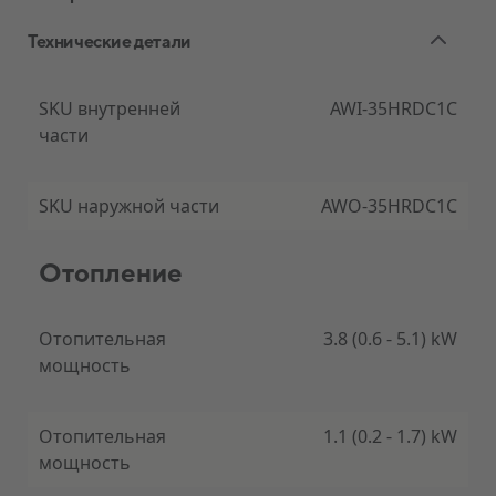
Технические детали
Тихо и эффективно
SKU внутренней
AWI-35HRDC1C
части
Тихие и эффективные инверторные
кондиционеры AlpicAir обеспечивают хороший
внутренний климат в помещении, не затрачивая
SKU наружной части
AWO-35HRDC1C
на это много энергии. Есть возможность выбора
нескольких рабочих режимов, а LED экран
обеспечит хороший обзор работы устройства.
Отопление
Отопительная
3.8 (0.6 - 5.1) kW
мощность
Диапазон рабочих температур
Отопительная
1.1 (0.2 - 1.7) kW
Охлаждение -22 ° C до + 43 ° C,
мощность
Нагрев от -22 ° C до + 24 ° C.
Внутренней подключаемый к нар. мулти сплита