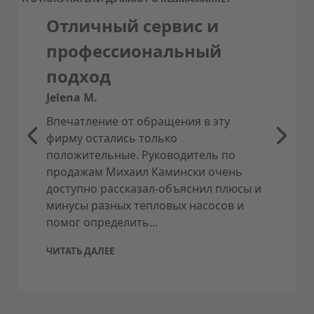
теплового насоса и кондиционера
Отличный сервис и
Ценовой пакет квалифицированной
профессиональный
стандартной установки, обычно
подход
включает:
Jelena M.
Приезд на выбранное место установки
Впечатление от обращения в эту
и часы работы (доступ должен быть
фирму остались только
обеспечен)
положительные. Руководитель по
Распаковка изделия
продажам Михаил Камински очень
Установка на высоту до 2,5 м
доступно рассказал-объяснил плюсы и
(внутренний и наружный блоки)
минусы разных тепловых насосов и
Соединительная труба между
помог определить...
внутренним и наружным блоками и
электрокабель до 5 м
ЧИТАТЬ ДАЛЕЕ
Крепление наружного блока на стену,
виброзащита, резиновые втулки и
установка
Пластмассовый короб для труб/