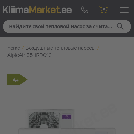
0
home
/
Воздушные тепловые насосы
/
AlpicAir 35HRDC1C
A+