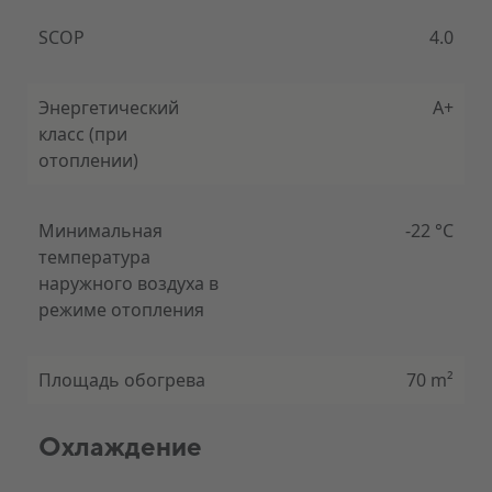
Автоматическая очистка
Режим обогрева при низких наружных
SCOP
4.0
температурах
Режим охлажд. при низких наружных
температурах
Энергетический
A+
WiFi
класс (при
отоплении)
Минимальная
-22 °C
температура
наружного воздуха в
режиме отопления
Площадь обогрева
70 m²
Охлаждение