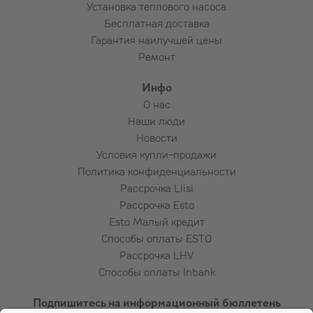
Установка теплового насоса
Бесплатная доставка
Гарантия наилучшей цены
Ремонт
Инфо
О нас
Наши люди
Новости
Условия купли-продажи
Политика конфиденциальности
Рассрочка Liisi
Рассрочка Esto
Esto Малый кредит
Способы оплаты ESTO
Рассрочка LHV
Способы оплаты Inbank
Подпишитесь на информационный бюллетень