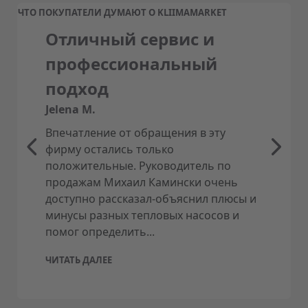
ЧТО ПОКУПАТЕЛИ ДУМАЮТ О KLIIMAMARKET
Тепловой насос имеет встроенный бойлер,
Отличный сервис и
который изолирован экологически чистой пеной
для минимизации потерь тепла.
профессиональный
подход
Jelena M.
Впечатление от обращения в эту
фирму остались только
положительные. Руководитель по
продажам Михаил Камински очень
доступно рассказал-объяснил плюсы и
минусы разных тепловых насосов и
помог определить...
ЧИТАТЬ ДАЛЕЕ