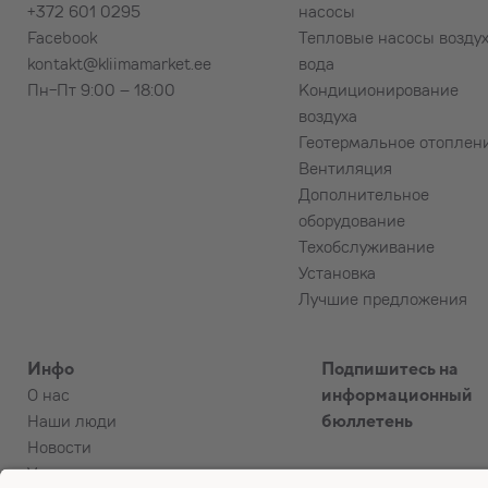
+372 601 0295
насосы
Facebook
Тепловые насосы возду
kontakt@kliimamarket.ee
вода
Пн-Пт 9:00 – 18:00
Кондиционирование
воздуха
Геотермальное отоплен
Вентиляция
Дополнительное
оборудование
Техобслуживание
Установка
Лучшие предложения
Инфо
Подпишитесь на
О нас
информационный
Наши люди
бюллетень
Новости
Условия купли-продажи