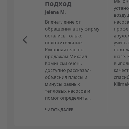
Мы оч
подход
устан
Jelena M.
возду
Впечатление от
насос
обращения в эту фирму
профе
остались только
друже
положительные.
учиты
Руководитель по
пожел
продажам Михаил
шаге.
Камински очень
выпол
доступно рассказал-
качес
объяснил плюсы и
спаси
минусы разных
Kliima
тепловых насосов и
помог определить...
ЧИТАТЬ ДАЛЕЕ