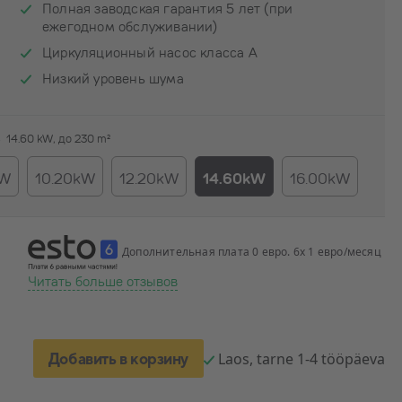
Полная заводская гарантия 5 лет (при
ежегодном обслуживании)
Циркуляционный насос класса A
Низкий уровень шума
→
14.60 kW, до 230 m²
kW
10.20kW
12.20kW
14.60kW
16.00kW
Дополнительная плата 0 евро. 6x 1 евро/месяц
Читать больше отзывов
Добавить в корзину
Laos, tarne 1-4 tööpäeva