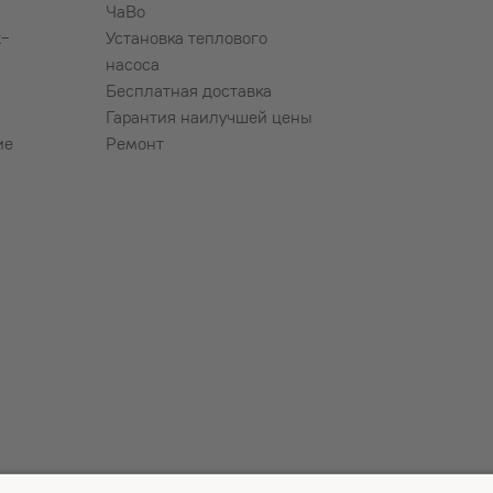
ЧаВо
х-
Установка теплового
насоса
Бесплатная доставка
Гарантия наилучшей цены
ие
Ремонт