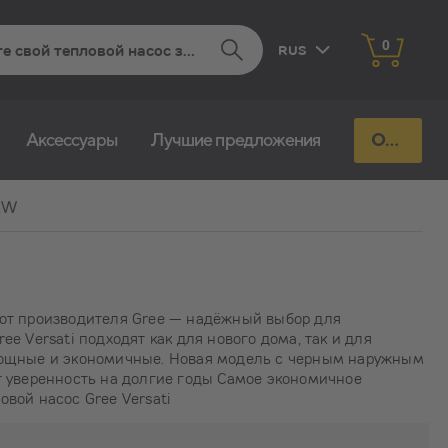
0
RUS
EST
Aксессуары
Лучшие предложения
Отправь запрос
FIN
 kW
от производителя Gree — надёжный выбор для
e Versati подходят как для нового дома, так и для
мощные и экономичные. Новая модель с черным наружным
т уверенность на долгие годы Самое экономичное
вой насос Gree Versati