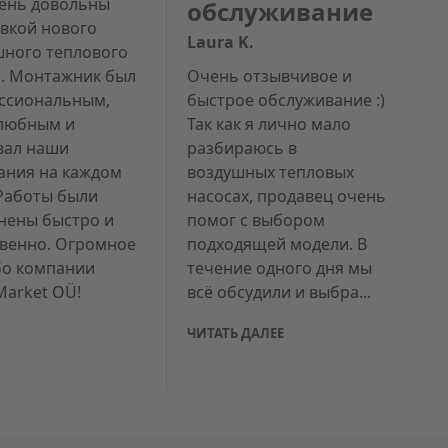
ень довольны
обслуживание
овкой нового
Laura K.
шного теплового
а. Монтажник был
Очень отзывчивое и
ссиональным,
быстрое обслуживание :)
любным и
Так как я лично мало
вал наши
разбираюсь в
ания на каждом
воздушных тепловых
 Работы были
насосах, продавец очень
нены быстро и
помог с выбором
твенно. Огромное
подходящей модели. В
бо компании
течение одного дня мы
Market OÜ!
всё обсудили и выбра...
ЧИТАТЬ ДАЛЕЕ