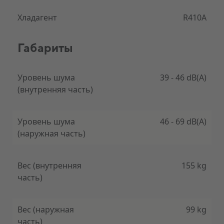
количество энергии для равномерного и
экономичного обогрева.
Хладагент
R410A
Габариты
Дополнительные преимущества Alfea A.I.
Уровень шума
39 - 46 dB(A)
Связь
(внутренняя часть)
Встроенное приложение IO-Homecontrol®
обеспечивает совместимость с интерфейсом
Cozytouch, позволяя управлять тепловым
Уровень шума
46 - 69 dB(A)
насосом с помощью смартфона или
(наружная часть)
планшета.
Приложение доступно как в Google Play, так и
в App Store.
Мониторинг устройства в реальном времени.
Вес (внутренняя
155 kg
Просматривайте и оптимизируйте свое
часть)
ежедневное потребление энергии.
Вес (наружная
99 kg
часть)
Пульт дистанционного управления Atlantic