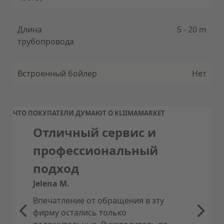
NAVISTEM 400S
Легкий запуск: быстрая настройка теплового
насоса.
Длина
5 - 20 m
Интуитивно понятный интерфейс упрощает
трубопровода
использование.
Удобное меню для выбора настроек
пользователем.
Встроенный бойлер
Нет
ЧТО ПОКУПАТЕЛИ ДУМАЮТ О KLIIMAMARKET
Отличный сервис и
профессиональный
подход
Jelena M.
Впечатление от обращения в эту
фирму остались только