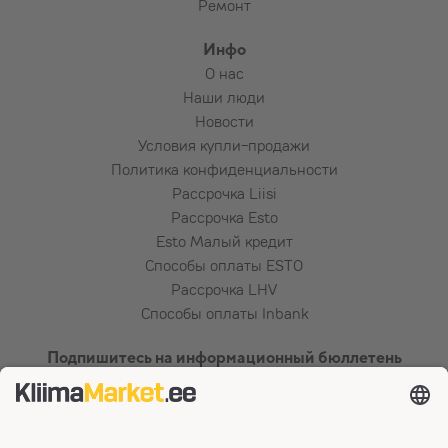
Ремонт
Инфо
О нас
Наши люди
Новости
Условия купли-продажи
Политика конфиденциальности
Рассрочка Liisi
Рассрочка Esto
Esto Малый кредит
Способы оплаты ESTO
Рассрочка LHV
Способы оплаты Inbank
Подпишитесь на информационный бюллетень
Сертификаты и способы оплаты