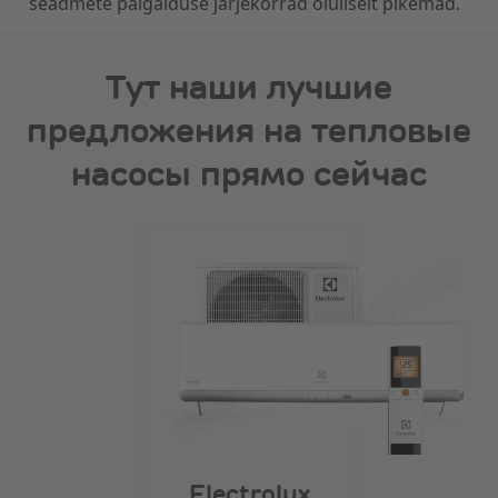
seadmete paigalduse järjekorrad oluliselt pikemad.
Тут наши лучшие
предложения на тепловые
насосы прямо сейчас
Electrolux