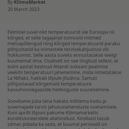
By
KliimaMarket
20 March 2023
Eelmisel suvel olid temperatuurid üle Euroopa nii
kõrged, et selle tagajärjel toimusid mitmed
metsapõlengud ning kõrged temperatuurid paraku
põhjustasid ka inimestele tervisekahjustusi või
hukkumist. Selle aasta suveks ennustatakse veelgi
kuumemat ilma. Osaliselt on see tingitud sellest, et
kolm aastat kestnud Atlandi ookeani pealmise
veekihi temperatuuri jahenemine, mida nimetatakse
La Niñaks, hakkab lõpule jõudma. Samuti
põhjustavad kõrgemaid temperatuure
kasvuhoonegaaside heitkoguste suurenemine.
Soovitame juba täna hakata mõtlema kodu ja
suvemajade tarvis jahutuslahenduste soetamisele.
Kuni aprilli lõpuni pakume Kliimamarketis
konditsioneeridele allahindlust. Kindlasti tasub
silmas pidada ka seda, et kuumal perioodil on