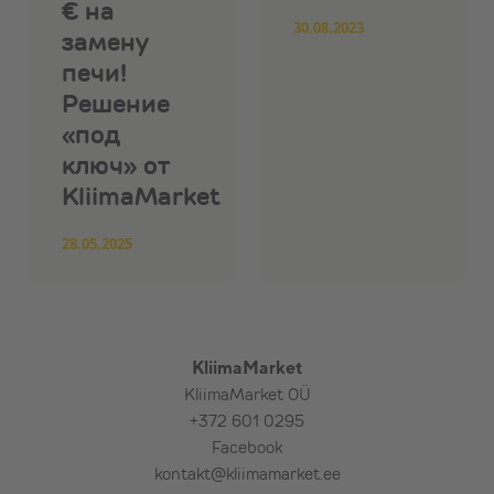
€ на
30.08.2023
замену
печи!
Решение
«под
ключ» от
KliimaMarket
28.05.2025
KliimaMarket
KliimaMarket OÜ
+372 601 0295
Facebook
kontakt@kliimamarket.ee