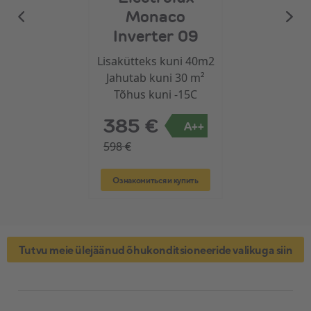
Monaco
Inverter 09
Lisakütteks kuni 40m2
Jahutab kuni 30 m²
Tõhus kuni -15C
385 €
A++
598 €
Ознакомиться и купить
Tutvu meie ülejäänud õhukonditsioneeride valikuga siin