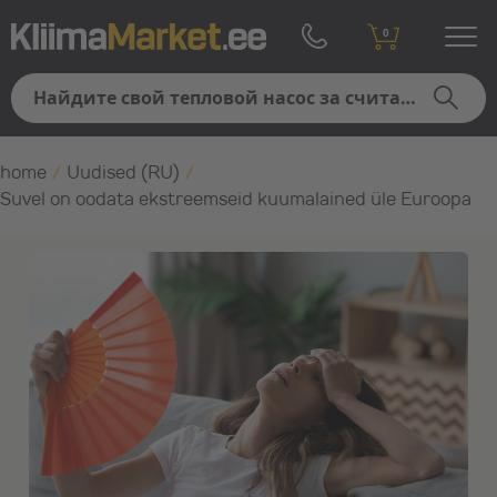
0
home
/
Uudised (RU)
/
Suvel on oodata ekstreemseid kuumalained üle Euroopa