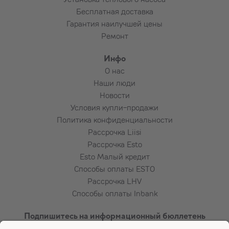
Бесплатная доставка
Гарантия наилучшей цены
Ремонт
Инфо
О нас
Наши люди
Новости
Условия купли-продажи
Политика конфиденциальности
Рассрочка Liisi
Рассрочка Esto
Esto Малый кредит
Способы оплаты ESTO
Рассрочка LHV
Способы оплаты Inbank
Подпишитесь на информационный бюллетень