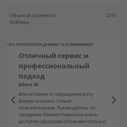
Energyflex
Дополнительные источники энергии и тепла,
такие как солнечные батареи или
Объем встроенного
229 L
твердотопливный котел, могут быть
бойлера
интегрированы в систему отопления теплового
насоса CTC.
Тихий режим работы
ЧТО ПОКУПАТЕЛИ ДУМАЮТ О KLIIMAMARKET
Смесительный клапан отопительного контура
обеспечивает равномерное тепло без шума.
Отличный сервис и
профессиональный
Управление на эстонском языке
Земельный тепловой насос CTC легко настроить
подход
с помощью удобного пульта дистанционного
управления с диагональю 4,3 дюйма и цветным
Jelena M.
сенсорным экраном. И на эстонском.
Впечатление от обращения в эту
фирму остались только
положительные. Руководитель по
продажам Михаил Камински очень
доступно рассказал-объяснил плюсы и