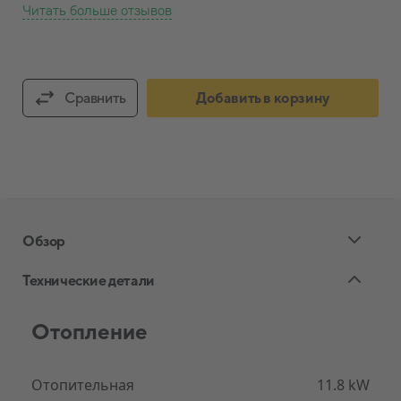
Читать больше отзывов
Сравнить
Добавить в корзину
Обзор
Технические детали
Отопление
CTC GSi
Всегда свежая питьевая вода
Отопительная
11.8 kW
Вода для бытовых нужд производится только по