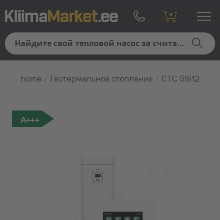
0
home
/
Геотермальное отопление
/
CTC GSi12
A+++