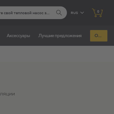
0
RUS
EST
Aксессуары
Лучшие предложения
Отправь запрос
FIN
иляции