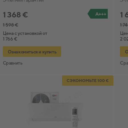
1 368 €
1 
A+++
1 598 €
1 7
Цена с установкой от
Цен
1 766 €
2 0
Ознакомиться и купить
О
Сравнить
Сра
СЭКОНОМЬТЕ 100 €