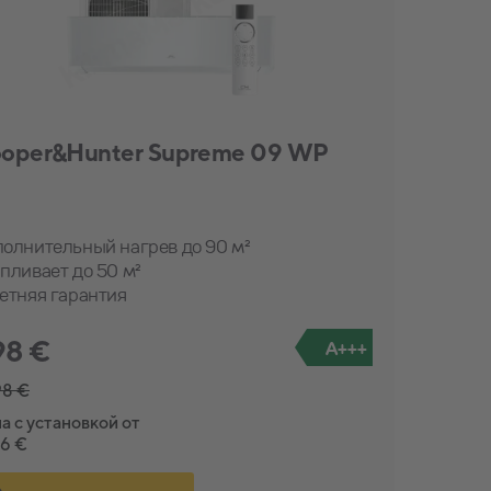
oper&Hunter Supreme 09 WP
олнительный нагрев до 90 м²
пливает до 50 м²
етняя гарантия
98 €
A+++
98 €
а с установкой от
96 €