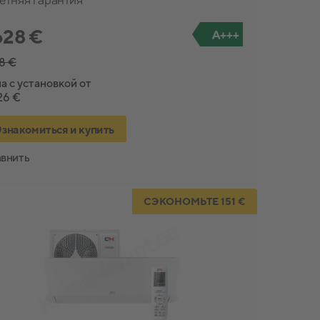
628 €
A+++
48 €
а с установкой от
26 €
знакомиться и купить
внить
СЭКОНОМЬТЕ 151 €