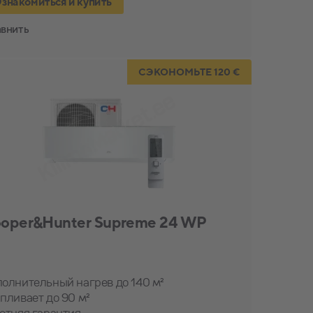
знакомиться и купить
внить
СЭКОНОМЬТЕ 120 €
oper&Hunter Supreme 24 WP
олнительный нагрев до 140 м²
пливает до 90 м²
етняя гарантия