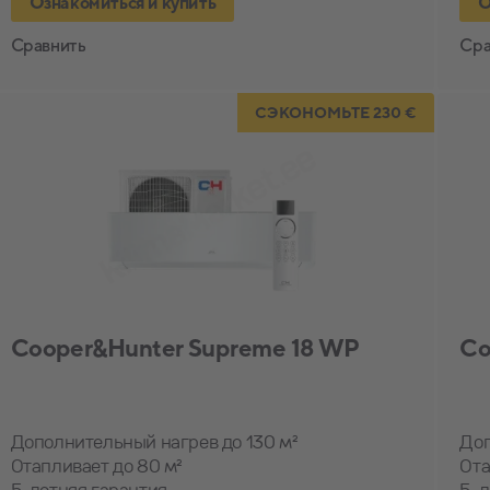
Ознакомиться и купить
О
Сравнить
Сра
СЭКОНОМЬТЕ 230 €
Cooper&Hunter Supreme 18 WP
Co
Дополнительный нагрев до 130 м²
Доп
Отапливает до 80 м²
Ота
5-летняя гарантия
5-л