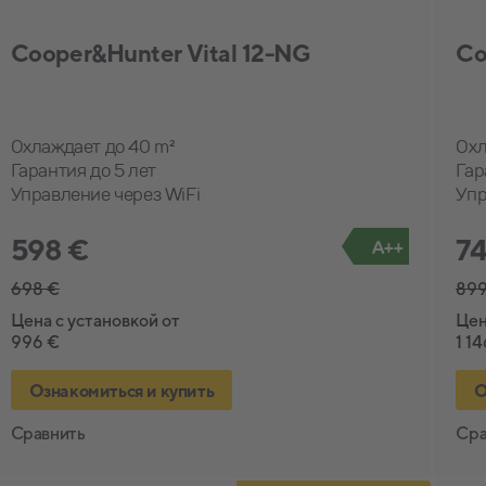
Cooper&Hunter Vital 12-NG
Co
Охлаждает до 40 m²
Охл
Гарантия до 5 лет
Гар
Управление через WiFi
Упр
598 €
74
A++
698 €
899
Цена с установкой от
Цен
996 €
1 1
Ознакомиться и купить
О
Сравнить
Сра