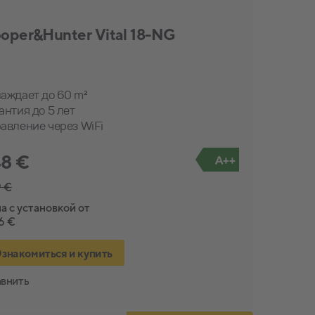
oper&Hunter Vital 18-NG
аждает до 60 m²
антия до 5 лет
авление через WiFi
8 €
A++
 €
а с установкой от
46 €
знакомиться и купить
внить