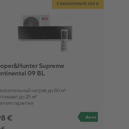
СЭКОНОМЬТЕ 100 €
oper&Hunter Supreme
ntinental 09 BL
олнительный нагрев до 60 м²
пливает до 25 м²
етняя гарантия
98 €
A+++
 €