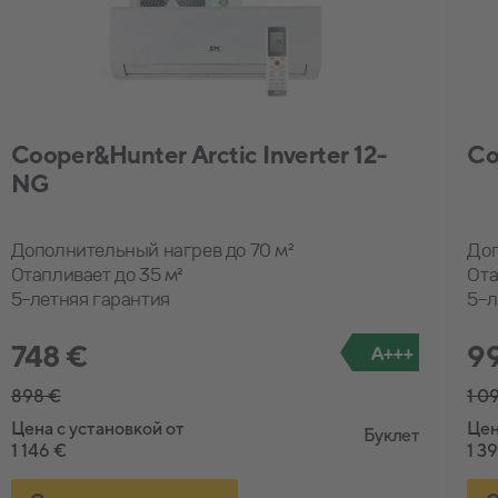
Cooper&Hunter Arctic Inverter 12-
Co
NG
Дополнительный нагрев до 70 м²
Доп
Отапливает до 35 м²
Ота
5-летняя гарантия
5-л
748 €
9
A+++
898 €
1 0
Цена с установкой от
Цен
Буклет
1 146 €
1 3