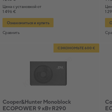
Цена с установкой от
Цен
1 496 €
1 2
Ознакомиться и купить
О
Сравнить
Сра
СЭКОНОМЬТЕ 600 €
Cooper&Hunter Monoblock
Co
ECOPOWER 9 кВт R290
EC