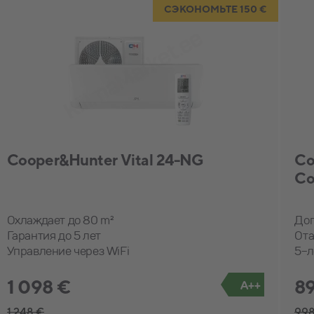
СЭКОНОМЬТЕ 150 €
Cooper&Hunter Vital 24-NG
Co
Co
Охлаждает до 80 m²
Доп
Гарантия до 5 лет
Ота
Управление через WiFi
5-л
1 098 €
8
A++
1 248 €
998