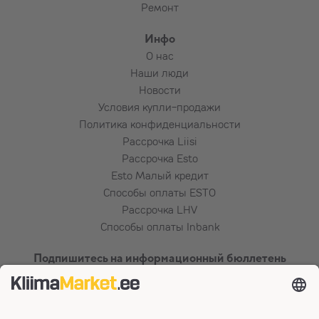
Ремонт
Инфо
О нас
Наши люди
Новости
Условия купли-продажи
Политика конфиденциальности
Рассрочка Liisi
Рассрочка Esto
Esto Малый кредит
Способы оплаты ESTO
Рассрочка LHV
Способы оплаты Inbank
Подпишитесь на информационный бюллетень
Сертификаты и способы оплаты