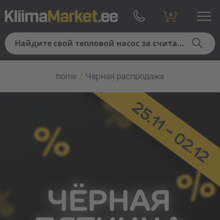
0
home
/
Чёрная распродажа