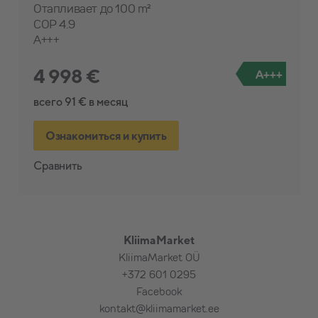
Отапливает до 100 m²
COP 4.9
A+++
4 998 €
A+++
всего 91 € в месяц
Ознакомиться и купить
Сравнить
KliimaMarket
KliimaMarket OÜ
+372 601 0295
Facebook
kontakt@kliimamarket.ee