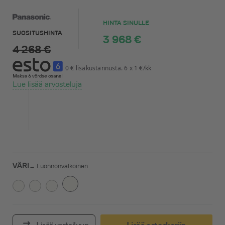
HINTA SINULLE
SUOSITUSHINTA
3 968 €
4 268 €
0 € lisäkustannusta. 6 x 1 €/kk
Lue lisää arvosteluja
VÄRI
→
Luonnonvalkoinen