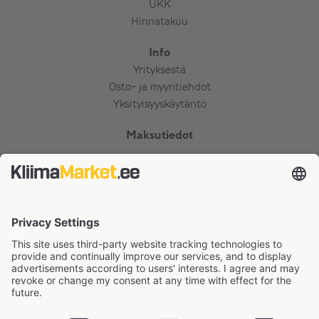
UKK
Hinnatakuu
Info
Yrityksestä
Osto- ja myyntiehdot
Yksityisyyskäytäntö
Maksutiedot