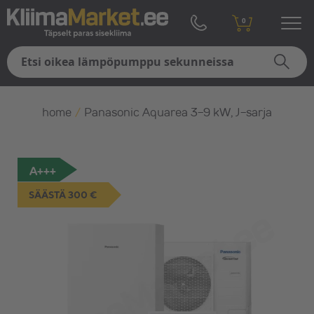
0
home
/
Panasonic Aquarea 3-9 kW, J-sarja
A+++
SÄÄSTÄ 300 €