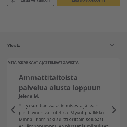
Lisää vertailuun
Lisää ostoskoriin
Yleistä
MITÄ ASIAKKAAT AJATTELEVAT ZAVESTA
Laadukas ratkaisu Panasoniculta
Ammattitaitoista
Panasonicin ilmavesilämpöpumput ovat suosittu
palvelua alusta loppuun
valinta Skandinavian kodeissa niiden tehokkaiden
Jelena M.
kompressoreiden ansiosta. Aquarea-sarja ei ole
poikkeus, sillä sillä on myös A-energialuokka.
Yrityksen kanssa asioimisesta jäi vain
positiivinen vaikutelma. Myyntipäällikkö
Mihhail Kaminski selitti erittäin selkeästi
eri lämpöpumppujen plussat ja miinukset