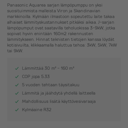
Panasonic Aquarea sarjan lämpöpumppu on yksi
suosituimmista malleista Viron ja Skandinavian
markkinoilla. Kylmään ilmastoon sopeutettu laite takaa
alhaiset lämmityskustannukset pitkäksi aikaa. J-sarjan
lämpöpumput ovat saatavilla teholuokissa 3-9kW, jotka
sopivat hyvin enintään 160m2 rakennusten
lämmitykseen. Hinnat teknisten tietojen kanssa löydät
kotisivuilta, klikkaamalla haluttua tehoa: 3kW, 5kW, 7kW
tai 9kW.
Lämmittää 30 m² - 160 m²
COP jopa 5.33
5 vuoden tehtaan täysitakuu
Lämmitä ja jäähdytä yhdellä laitteella
Mahdollisuus lisätä käyttövesivaraaja
Kylmäaine R32