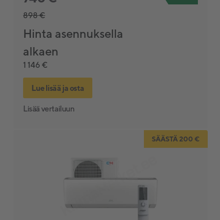
898 €
Hinta asennuksella
alkaen
1 146 €
Lue lisää ja osta
Lisää vertailuun
SÄÄSTÄ 200 €