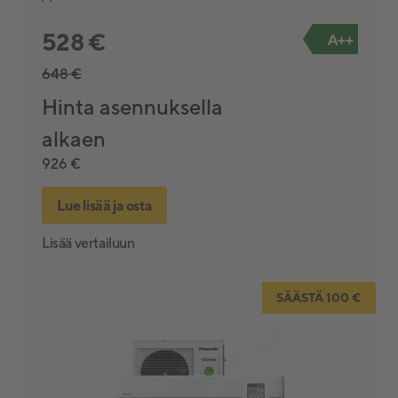
528 €
A++
648 €
Hinta asennuksella
alkaen
926 €
Lue lisää ja osta
Lisää vertailuun
SÄÄSTÄ 100 €