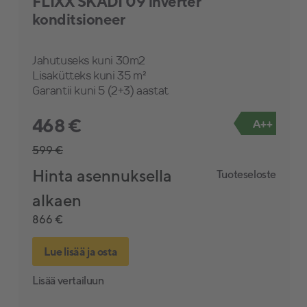
FLIXX SKADI 09 inverter
AirPatrol
konditsioneer
CTC
Jahutuseks kuni 30m2
Nord Duck
Lisakütteks kuni 35 m²
Garantii kuni 5 (2+3) aastat
Nibe
468 €
A++
Royal Thermo
599 €
Atlantic
Hinta asennuksella
Tuoteseloste
Daikin
alkaen
Elmitra
866 €
Toshiba
Lue lisää ja osta
Fujitsu
Lisää vertailuun
Bosch