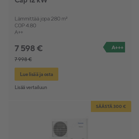
Lämmittää jopa 280 m²
COP 4.80
A++
7 598 €
A+++
7 998 €
Lue lisää ja osta
Lisää vertailuun
SÄÄSTÄ 300 €