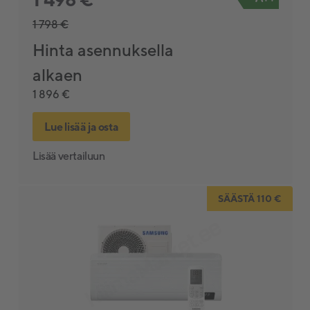
1 798 €
Hinta asennuksella
alkaen
1 896 €
Lue lisää ja osta
Lisää vertailuun
SÄÄSTÄ 110 €