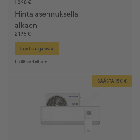
1 898 €
Hinta asennuksella
alkaen
Pioneer
2 196 €
Alpha Innotec
Lue lisää ja osta
FLIXX
Lisää vertailuun
AUX
SÄÄSTÄ 150 €
TCL
Luokat
Lämpöpumput
Ilmalämpöpumppu