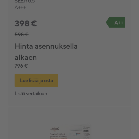
SEER 6.5
A+++
398 €
A++
598 €
Hinta asennuksella
alkaen
796 €
Lue lisää ja osta
Lisää vertailuun