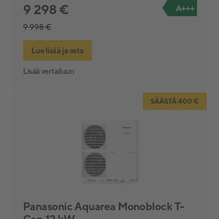
9 298 €
A+++
9 998 €
12 €
20 448 €
Lue lisää ja osta
Alennussuodatin
Lisää vertailuun
Näytä vain tarjoustuotteet
SÄÄSTÄ 400 €
Panasonic Aquarea Monoblock T-
Cap 12 kW