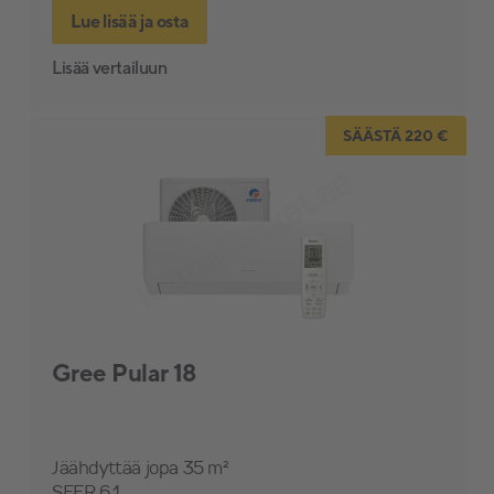
Lue lisää ja osta
Lisää vertailuun
SÄÄSTÄ 220 €
Gree Pular 18
Jäähdyttää jopa 35 m²
SEER 6.1