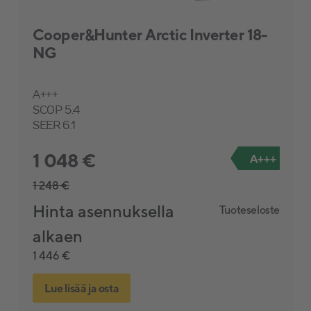
Cooper&Hunter Arctic Inverter 18-
NG
A+++
SCOP 5.4
SEER 6.1
1 048 €
A+++
1 248 €
Hinta asennuksella
Tuoteseloste
alkaen
1 446 €
Lue lisää ja osta