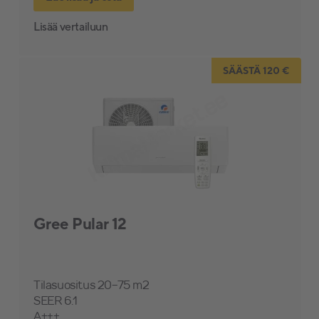
Lisää vertailuun
SÄÄSTÄ 120 €
Gree Pular 12
Tilasuositus 20-75 m2
SEER 6.1
A+++