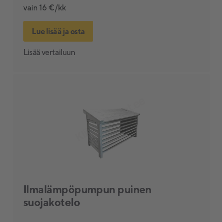
vain 16 €/kk
Lue lisää ja osta
Lisää vertailuun
Ilmalämpöpumpun puinen
suojakotelo