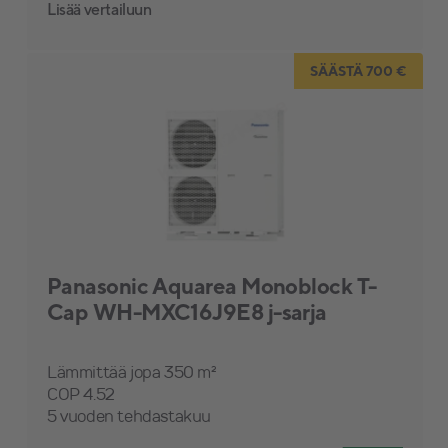
Lisää vertailuun
SÄÄSTÄ 700 €
Panasonic Aquarea Monoblock T-
Cap WH-MXC16J9E8 j-sarja
Kuljetus
Lämmittää jopa 350 m²
COP 4.52
5 vuoden tehdastakuu
Hintaluokka