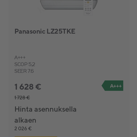
Panasonic LZ25TKE
A+++
SCOP 5,2
SEER 7.6
1 628 €
A+++
1 728 €
Hinta asennuksella
alkaen
2 026 €