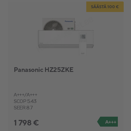
SÄÄSTÄ 100 €
Industrial
Panasonic HZ25ZKE
A+++/A+++
SCOP 5.43
SEER 8.7
1 798 €
A+++