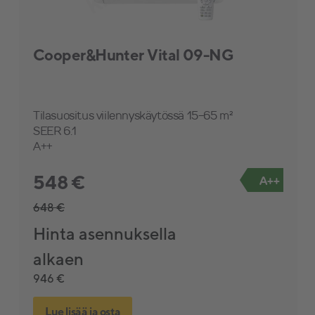
Cooper&Hunter Vital 09-NG
Tilasuositus viilennyskäytössä 15-65 m²
SEER 6.1
A++
548 €
A++
648 €
Hinta asennuksella
alkaen
946 €
Lue lisää ja osta