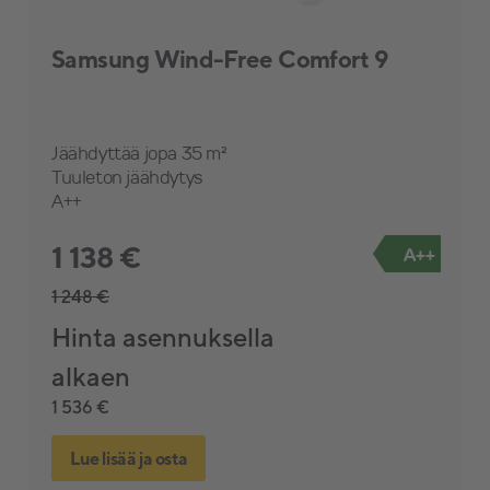
Samsung Wind-Free Comfort 9
Jäähdyttää jopa 35 m²
Tuuleton jäähdytys
A++
1 138 €
A++
1 248 €
Hinta asennuksella
alkaen
1 536 €
Lue lisää ja osta