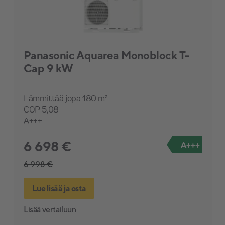
Panasonic Aquarea Monoblock T-
Cap 9 kW
Lämmittää jopa 180 m²
COP 5,08
A+++
6 698 €
A+++
6 998 €
Lue lisää ja osta
Lisää vertailuun