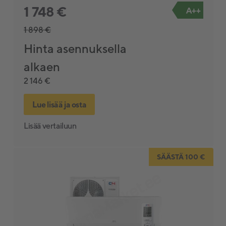
1 748 €
A++
1 898 €
Hinta asennuksella
alkaen
2 146 €
Lue lisää ja osta
Lisää vertailuun
SÄÄSTÄ 100 €