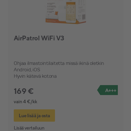
AirPatrol WiFi V3
Ohjaa ilmastointilaitetta missä ikinä oletkin
Android, iOS
Hyvin kätevä kotona
169 €
A+++
vain 4 €/kk
Lue lisää ja osta
Lisää vertailuun