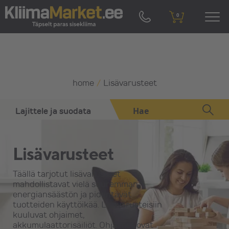
0
home
/
Lisävarusteet
Lajittele ja suodata
Oletuslajittelu
Lisävarusteet
Täällä tarjotut lisävarusteet
Poista kaikki suodattimet
mahdollistavat vielä suuremman
energiansäästön ja pidentävät
tuotteiden käyttöikää. Lisävarusteisiin
Tuotemerkit
kuuluvat ohjaimet,
akkumulaattorisäiliöt. Ohjaimet ovat