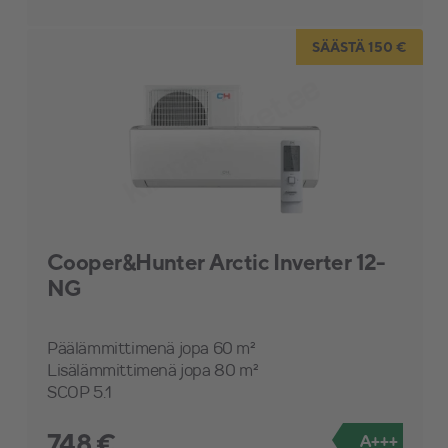
Palvelut
SÄÄSTÄ 150 €
Huolto
Kattotuulettimet
Cooper&Hunter Arctic Inverter 12-
NG
Päälämmittimenä jopa 60 m²
Lisälämmittimenä jopa 80 m²
SCOP 5.1
748 €
A+++