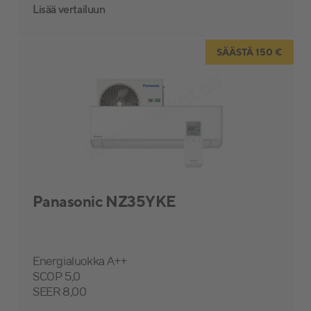
Lisää vertailuun
SÄÄSTÄ 150 €
Panasonic NZ35YKE
Energialuokka A++
SCOP 5,0
SEER 8,00