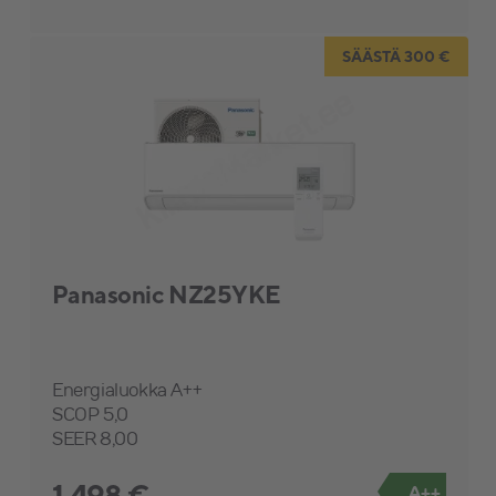
SÄÄSTÄ 300 €
Panasonic NZ25YKE
Energialuokka A++
SCOP 5,0
SEER 8,00
1 498 €
A++