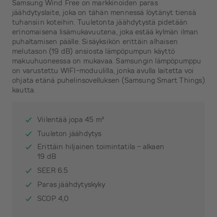
Samsung Wind Free on markkinoiden paras
jäähdytyslaite, joka on tähän mennessä löytänyt tiensä
tuhansiin koteihin. Tuuletonta jäähdytystä pidetään
erinomaisena lisämukavuutena, joka estää kylmän ilman
puhaltamisen päälle. Sisäyksikön erittäin alhaisen
melutason (19 dB) ansiosta lämpöpumpun käyttö
makuuhuoneessa on mukavaa. Samsungin lämpöpumppu
on varustettu WIFI-moduulilla, jonka avulla laitetta voi
ohjata etänä puhelinsovelluksen (Samsung Smart Things)
kautta.
Viilentää jopa 45 m²
Tuuleton jäähdytys
Erittäin hiljainen toimintatila - alkaen
19 dB
SEER 6.5
Paras jäähdytyskyky
SCOP 4,0