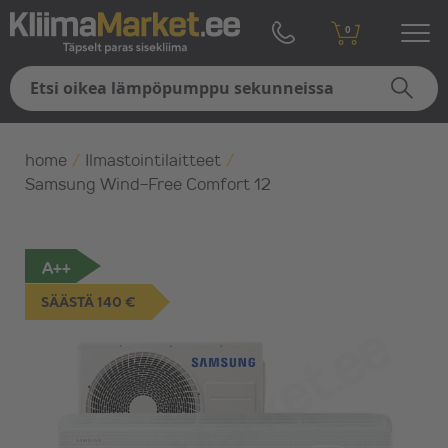
0
home
/
Ilmastointilaitteet
/
Samsung Wind-Free Comfort 12
A++
SÄÄSTÄ 140 €