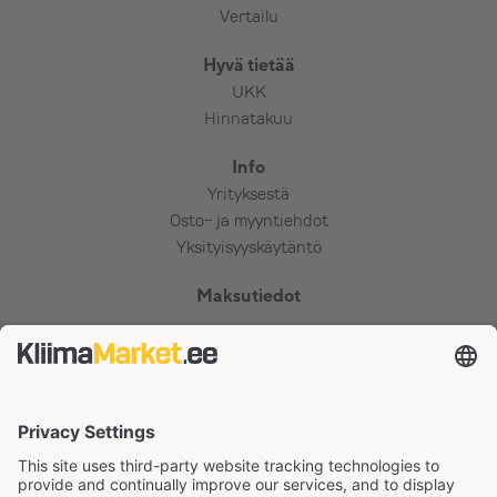
Vertailu
Hyvä tietää
UKK
Hinnatakuu
Info
Yrityksestä
Osto- ja myyntiehdot
Yksityisyyskäytäntö
Maksutiedot