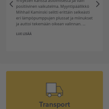
Yrityksen kanssa asioimisesta jäi vain
positiivinen vaikutelma. Myyntipäällikkö
Mihhail Kaminski selitti erittäin selkeästi
eri lämpöpumppujen plussat ja miinukset
ja auttoi tekemään oikean valinnan. ...
LUE LISÄÄ
Transport