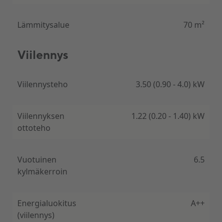
Sisäänrakennettu tekoälyteknologia
Lämmitysalue
70 m²
Tutustu Samsung Wind-Free lämpöpumppuun,
jossa on sisäänrakennettu tekoälyteknologia! Koe
Viilennys
älykkyyttä ja tehokkuutta jäähdytysratkaisussa.
Samsung Wind-Free lämpöpumpun
Viilennysteho
3.50 (0.90 - 4.0) kW
tekoälyominaisuudet takaavat optimoidun
jäähdytyskokemuksen. Se analysoi tietoja, oppii
käyttötottumuksia ja säätää jäähdytysasetuksia
automaattisesti, varmistaen optimaalisen lämpötilan
Viilennyksen
1.22 (0.20 - 1.40) kW
ja energiansäästön.
ottoteho
Vuotuinen
6.5
kylmäkerroin
Lisäominaisuudet
Energialuokitus
A++
(viilennys)
Single User – yhden käyttäjän ohjelma. Tämä