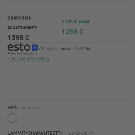
HINTA SINULLE
SUOSITUSHINTA
1 258 €
1 398 €
0 € lisäkustannusta. 6 x 1 €/kk
Lue lisää arvosteluja
VÄRI
→
Valkoinen
LÄMMITYSKAPASITEETTI →
5.0 kW -70 m²