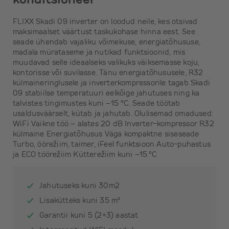
FLIXX Skadi 09 inverter on loodud neile, kes otsivad
maksimaalset väärtust taskukohase hinna eest. See
seade ühendab vajaliku võimekuse, energiatõhususe,
madala mürataseme ja nutikad funktsioonid, mis
muudavad selle ideaalseks valikuks väiksemasse koju,
kontorisse või suvilasse. Tänu energiatõhususele, R32
külmaineringlusele ja inverterkompressorile tagab Skadi
09 stabiilse temperatuuri eelkõige jahutuses ning ka
talvistes tingimustes kuni –15 °C. Seade töötab
usaldusväärselt, kütab ja jahutab. Olulisemad omadused:
WiFi Vaikne töö – alates 20 dB Inverter-kompressor R32
külmaine Energiatõhusus Väga kompaktne siseseade
Turbo, öörežiim, taimer, iFeel funktsioon Auto-puhastus
ja ECO töörežiim Kütterežiim kuni –15 °C
Jahutuseks kuni 30m2
Lisakütteks kuni 35 m²
Garantii kuni 5 (2+3) aastat