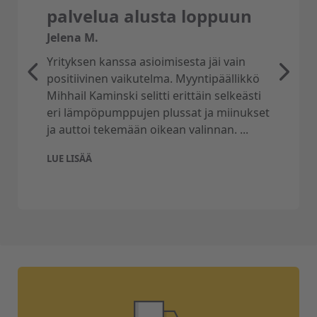
palvelua alusta loppuun
Jelena M.
Yrityksen kanssa asioimisesta jäi vain
positiivinen vaikutelma. Myyntipäällikkö
Mihhail Kaminski selitti erittäin selkeästi
eri lämpöpumppujen plussat ja miinukset
ja auttoi tekemään oikean valinnan. ...
LUE LISÄÄ