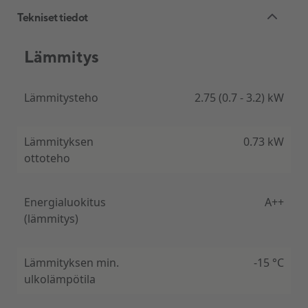
Tekniset tiedot
Lämmitys
Soodsaim FLIXX mudel
Skadi 09 on FLIXX sarja kõige soodsam mudel, mis
Lämmitysteho
2.75 (0.7 - 3.2) kW
sobib väikese eelarve korral nii jahutamiseks kui
kütmiseks.
Lämmityksen
0.73 kW
ottoteho
Töötab ka pakasega
Energialuokitus
A++
(lämmitys)
Skadi inverterkompressoriga soojuspump tagab
kütterežiimi töökindluse kuni –15 °C
välistemperatuurini.
Lämmityksen min.
-15 °C
ulkolämpötila