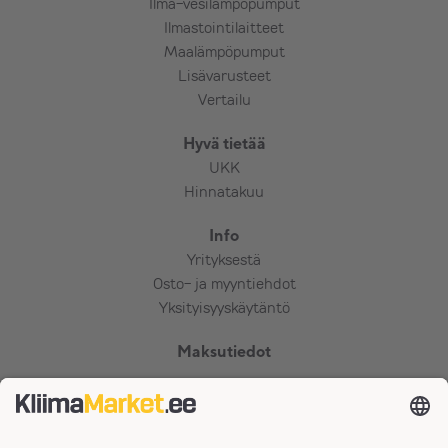
Ilma-vesilämpöpumput
Ilmastointilaitteet
Maalämpöpumput
Lisävarusteet
Vertailu
Hyvä tietää
UKK
Hinnatakuu
Info
Yrityksestä
Osto- ja myyntiehdot
Yksityisyyskäytäntö
Maksutiedot