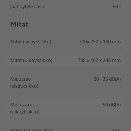
Jäähdytyskaasu
R32
Kompaktne ja vaikne
Mitat
Väga vaikne sisemoodul (alates 20 dB) ja kõigest 70
cm lai seade mahub hästi ka väikestesse
ruumidesse.
Mitat (sisäyksikkö)
700х 250 х 190 mm
Mitat (ulkoyksikkö)
738 х 462 х 246 mm
Täisfunktsionaalne kaugjuhtimispult
Skadi mudelil on kaugjuhtimispult iFeel, ECO,
Melutaso
20 - 35 dB(A)
öörežiimi ja automaatse puhastuse funktsioonidega.
(sisäyksikkö)
Melutaso
50 dB(A)
(ulkoyksikkö)
Paino (sisäyksikkö)
8 kg