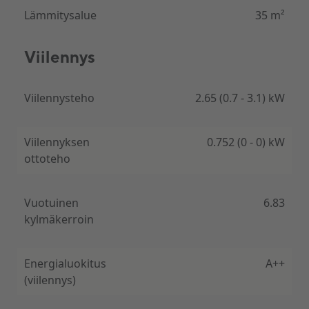
Lämmitysalue
35 m²
C-vitamiini ja ioonifilter
Viilennys
FLIXX SKADI sisaldab spetsiaalset C-vitamiini
õhufiltrit, mis niisutab nahka ja leevendab kuivust.
Ioonfunktsioon eemaldab õhust baktereid,
Viilennysteho
2.65 (0.7 - 3.1) kW
allergeene ja halbu lõhnu.
Viilennyksen
0.752 (0 - 0) kW
ottoteho
Nutikas ja mugav kaugjuhtimine
Vuotuinen
6.83
Seadmel on sisseehitatud WiFi, mis võimaldab
kylmäkerroin
juhtimist läbi äpi. Lisaks töötab iFeel funktsioon
temperatuuri täpseks reguleerimiseks puldi
asukohas.
Energialuokitus
A++
(viilennys)