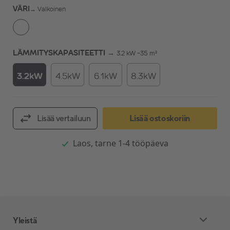
VÄRI
→
Valkoinen
LÄMMITYSKAPASITEETTI →
3.2 kW -35 m²
3.2kW
4.5kW
6.1kW
8.3kW
Lisää vertailuun
Lisää ostoskoriin
Laos, tarne 1-4 tööpäeva
Yleistä