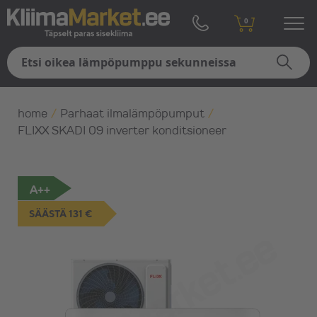
0
home
/
Parhaat ilmalämpöpumput
/
FLIXX SKADI 09 inverter konditsioneer
A++
SÄÄSTÄ 131 €