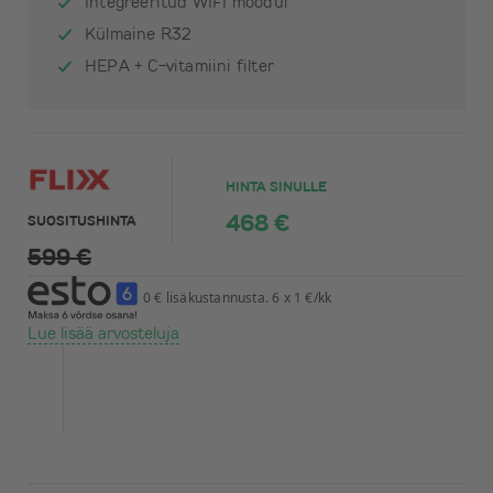
Integreeritud WIFI moodul
Külmaine R32
HEPA + C-vitamiini filter
HINTA SINULLE
468 €
SUOSITUSHINTA
599 €
0 € lisäkustannusta. 6 x 1 €/kk
Lue lisää arvosteluja