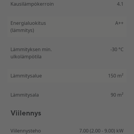
Kausilämpökerroin
4.1
Energialuokitus
A++
(lämmitys)
Lämmityksen min.
-30 °C
ulkolämpötila
Lämmitysalue
150 m²
Lämmitysala
90 m²
Viilennys
Viilennysteho
7.00 (2.00 - 9.00) kW