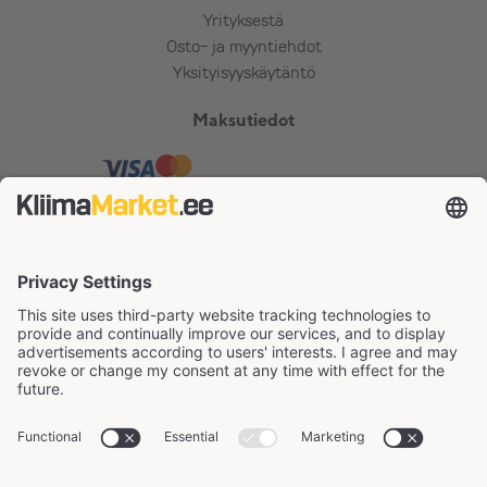
Yrityksestä
Osto- ja myyntiehdot
Yksityisyyskäytäntö
Maksutiedot