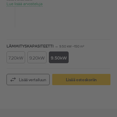
Lue lisää arvosteluja
LÄMMITYSKAPASITEETTI →
9.50 kW -150 m²
7.20kW
9.20kW
9.50kW
Lisää vertailuun
Lisää ostoskoriin