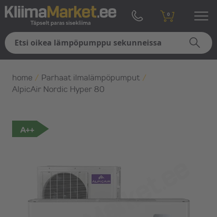
0
home
/
Parhaat ilmalämpöpumput
/
AlpicAir Nordic Hyper 80
A++