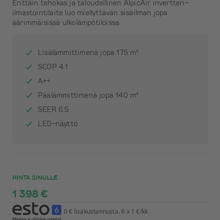
Erittäin tehokas ja taloudellinen AlpicAir invertteri-
ilmastointilaite luo miellyttävän sisäilman jopa
äärimmäisissä ulkolämpötiloissa.
Lisälämmittimenä jopa 175 m²
SCOP 4.1
A++
Päälämmittimenä jopa 140 m²
SEER 6.5
LED-näyttö
HINTA SINULLE
1 398 €
0 € lisäkustannusta. 6 x 1 €/kk