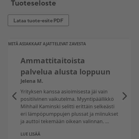
Tuoteseloste
Lataa tuote-esite PDF
MITÄ ASIAKKAAT AJATTELEVAT ZAVESTA
Ammattitaitoista
palvelua alusta loppuun
Jelena M.
Yrityksen kanssa asioimisesta jäi vain
positiivinen vaikutelma. Myyntipäällikkö
Mihhail Kaminski selitti erittäin selkeästi
eri lämpöpumppujen plussat ja miinukset
ja auttoi tekemään oikean valinnan. ...
LUE LISÄÄ