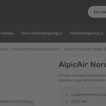
n kanssa
Ilma-vesilämpöpumput
Maalämpöpumput
ome
/
Parhaat ilmalämpöpumput
/
AlpicAir Nordic Hyper 
AlpicAir Nor
Erittäin tehokas ja taloudelli
sisäilman jopa äärimmäisissä 
Lisälämmittimenä jo
SCOP 4.4