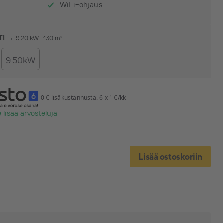
WiFi-ohjaus
TI →
9.20 kW -130 m²
9.50kW
0 € lisäkustannusta. 6 x 1 €/kk
 lisää arvosteluja
Lisää ostoskoriin