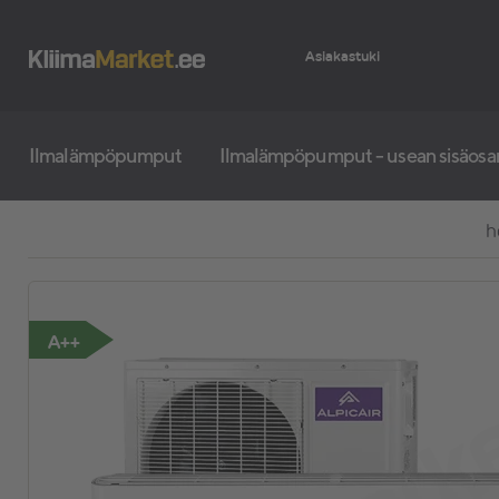
Asiakastuki
Ilmalämpöpumput
Ilmalämpöpumput - usean sisäosa
h
A++