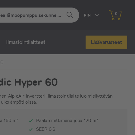
0
FIN
EST
Ilmastointilaitteet
Lisävarusteet
RUS
60
dic Hyper 60
nen AlpicAir invertteri-ilmastointilaite luo miellyttävän
ulkolämpötiloissa.
pa 150 m²
Päälämmittimenä jopa 120 m²
SEER 6.6