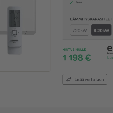
A++
LÄMMITYSKAPASITEET
7.20kW
9.20kW
HINTA SINULLE
1 198 €
Lue
Lisää vertailuun