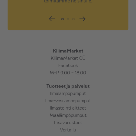
toimitamme ne sinulle.
KliimaMarket
KliimaMarket OÜ
Facebook
M-P 9:00 - 18:00
Tuotteet ja palvelut
Ilmalämpöpumput
Ilma-vesilämpöpumput
Ilmastointilaitteet
Maalämpöpumput
Lisävarusteet
Vertailu