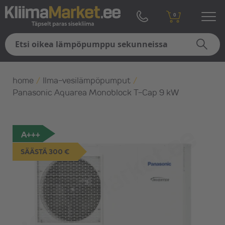
0
home
/
Ilma-vesilämpöpumput
/
Panasonic Aquarea Monoblock T-Cap 9 kW
A+++
SÄÄSTÄ 300 €