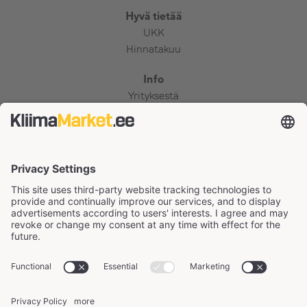
Hyvä tietää
UKK
Hinnatakuu
Info
Yrityksestä
Osto- ja myyntiehdot
Yksityisyyskäytäntö
Maksutiedot