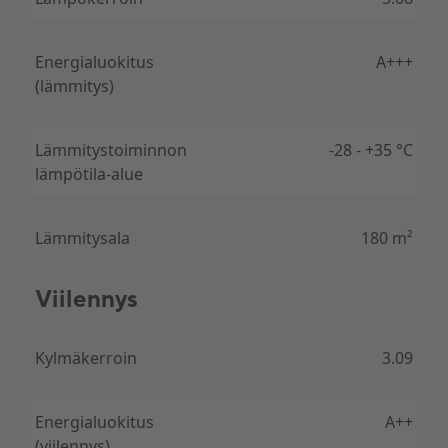
Energialuokitus
A+++
(lämmitys)
Lämmitystoiminnon
-28 - +35 °C
lämpötila-alue
Lämmitysala
180 m²
Viilennys
Kylmäkerroin
3.09
Energialuokitus
A++
(viilennys)