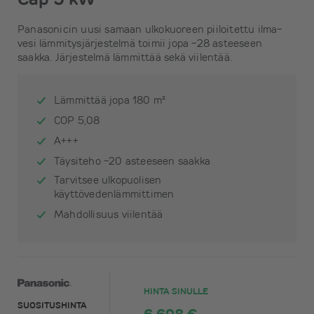
Panasonicin uusi samaan ulkokuoreen piiloitettu ilma-
vesi lämmitysjärjestelmä toimii jopa -28 asteeseen
saakka. Järjestelmä lämmittää sekä viilentää.
Lämmittää jopa 180 m²
COP 5,08
A+++
Täysiteho -20 asteeseen saakka
Tarvitsee ulkopuolisen
käyttövedenlämmittimen
Mahdollisuus viilentää
HINTA SINULLE
SUOSITUSHINTA