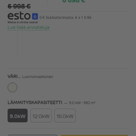
6 698 €
6 998 €
0 € lisäkustannusta. 6 x 1 €/kk
Lue lisää arvosteluja
VÄRI
→
Luonnonvalkoinen
LÄMMITYSKAPASITEETTI →
9.0 kW -180 m²
9.0kW
12.0kW
16.0kW