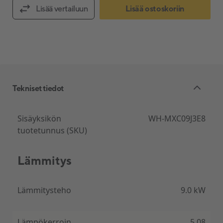
Lisää vertailuun
Lisää ostoskoriin
Tekniset tiedot
Sisäyksikön
WH-MXC09J3E8
tuotetunnus (SKU)
Lämmitys
Lämmitysteho
9.0 kW
Lämpökerroin
5.08