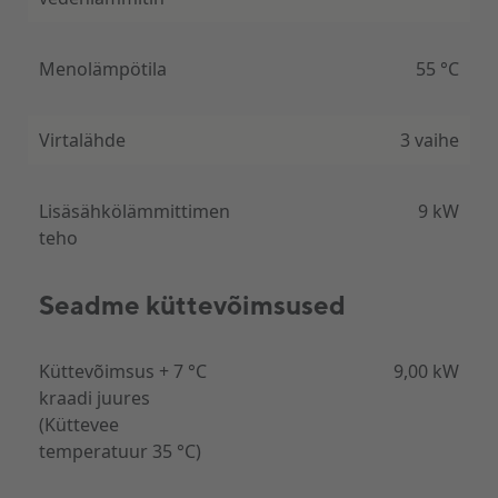
Menolämpötila
55 °C
Virtalähde
3 vaihe
Lisäsähkölämmittimen
9 kW
teho
Seadme küttevõimsused
Küttevõimsus + 7 °C
9,00 kW
kraadi juures
(Küttevee
temperatuur 35 °C)