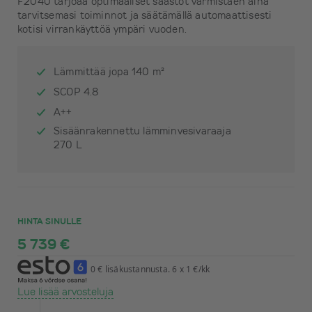
F2040 tarjoaa optimaaliset säästöt varmistaen aina
tarvitsemasi toiminnot ja säätämällä automaattisesti
kotisi virrankäyttöä ympäri vuoden.
Lämmittää jopa 140 m²
SCOP 4.8
A++
Sisäänrakennettu lämminvesivaraaja
270 L
HINTA SINULLE
5 739 €
0 € lisäkustannusta. 6 x 1 €/kk
Lue lisää arvosteluja