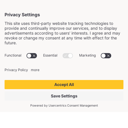
Copyright © 2026 Zave Energy Oy. Kaikki oikeudet
pidätetään.
Zave Finland