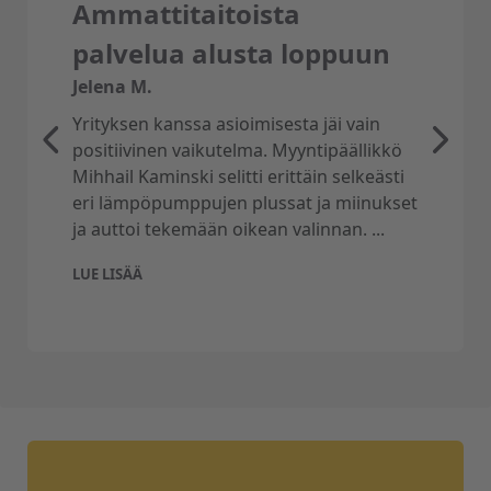
Ammattitaitoista
palvelua alusta loppuun
Jelena M.
Yrityksen kanssa asioimisesta jäi vain
positiivinen vaikutelma. Myyntipäällikkö
Mihhail Kaminski selitti erittäin selkeästi
eri lämpöpumppujen plussat ja miinukset
ja auttoi tekemään oikean valinnan. ...
LUE LISÄÄ