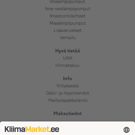
Ilmalämpöpumput
Ilma-vesilämpöpumput
Ilmastointilaitteet
Maalämpöpumput
Lisävarusteet
Vertailu
Hyvä tietää
UKK
Hinnatakuu
Info
Yrityksestä
Osto- ja myyntiehdot
Yksityisyyskäytäntö
Maksutiedot