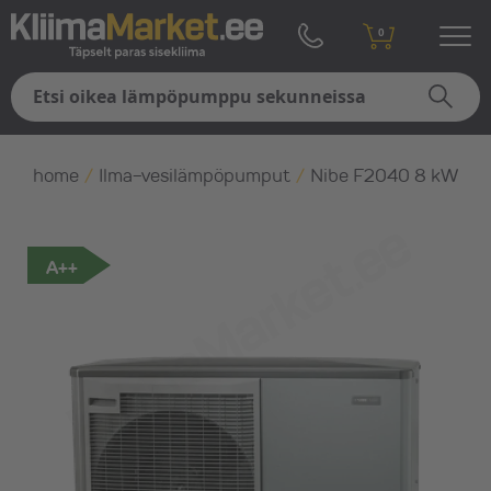
0
home
/
Ilma-vesilämpöpumput
/
Nibe F2040 8 kW
A++