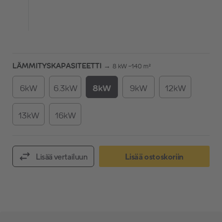
LÄMMITYSKAPASITEETTI →
8 kW -140 m²
6kW
6.3kW
8kW
9kW
12kW
13kW
16kW
Lisää vertailuun
Lisää ostoskoriin